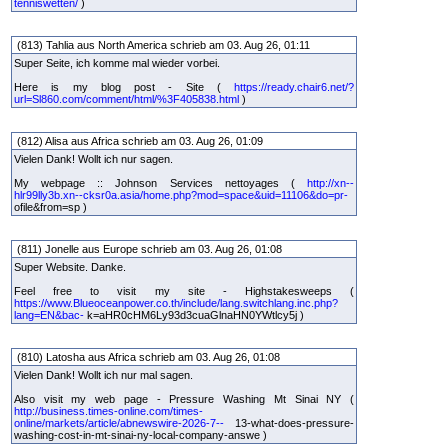
tenniswetten/
)
(813) Tahlia aus North America schrieb am 03. Aug 26, 01:11
Super Seite, ich komme mal wieder vorbei.
Here is my blog post - Site (
https://ready.chair6.net/?
url=Sl860.com/comment/html/%3F405838.html
)
(812) Alisa aus Africa schrieb am 03. Aug 26, 01:09
Vielen Dank! Wollt ich nur sagen.
My webpage :: Johnson Services nettoyages (
http://xn--
hlr99lly3b.xn--cksr0a.asia/home.php?mod=space&uid=11106&do=pr-
ofile&from=sp )
(811) Jonelle aus Europe schrieb am 03. Aug 26, 01:08
Super Website. Danke.
Feel free to visit my site - Highstakesweeps (
https://www.Blueoceanpower.co.th/include/lang.switchlang.inc.php?
lang=EN&bac-
k=aHR0cHM6Ly93d3cuaGlnaHN0YWtlcy5j )
(810) Latosha aus Africa schrieb am 03. Aug 26, 01:08
Vielen Dank! Wollt ich nur mal sagen.
Also visit my web page - Pressure Washing Mt Sinai NY (
http://business.times-online.com/times-
online/markets/article/abnewswire-2026-7--
13-what-does-pressure-
washing-cost-in-mt-sinai-ny-local-company-answe )