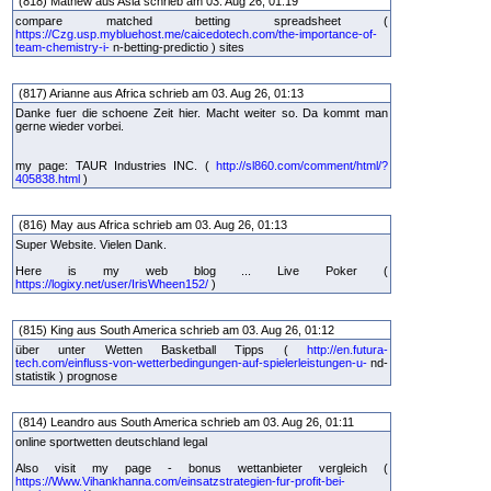
(818) Mathew aus Asia schrieb am 03. Aug 26, 01:19
compare matched betting spreadsheet (
https://Czg.usp.mybluehost.me/caicedotech.com/the-importance-of-
team-chemistry-i-
n-betting-predictio ) sites
(817) Arianne aus Africa schrieb am 03. Aug 26, 01:13
Danke fuer die schoene Zeit hier. Macht weiter so. Da kommt man
gerne wieder vorbei.
my page: TAUR Industries INC. (
http://sl860.com/comment/html/?
405838.html
)
(816) May aus Africa schrieb am 03. Aug 26, 01:13
Super Website. Vielen Dank.
Here is my web blog ... Live Poker (
https://logixy.net/user/IrisWheen152/
)
(815) King aus South America schrieb am 03. Aug 26, 01:12
über unter Wetten Basketball Tipps (
http://en.futura-
tech.com/einfluss-von-wetterbedingungen-auf-spielerleistungen-u-
nd-
statistik ) prognose
(814) Leandro aus South America schrieb am 03. Aug 26, 01:11
online sportwetten deutschland legal
Also visit my page - bonus wettanbieter vergleich (
https://Www.Vihankhanna.com/einsatzstrategien-fur-profit-bei-