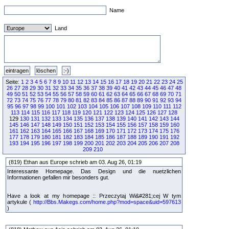
Name
Land
Seite:
1
2
3
4
5
6
7
8
9
10
11
12
13
14
15
16
17
18
19
20
21
22
23
24
25
26
27
28
29
30
31
32
33
34
35
36
37
38
39
40
41
42
43
44
45
46
47
48
49
50
51
52
53
54
55
56
57
58
59
60
61
62
63
64
65
66
67
68
69
70
71
72
73
74
75
76
77
78
79
80
81
82
83
84
85
86
87
88
89
90
91
92
93
94
95
96
97
98
99
100
101
102
103
104
105
106
107
108
109
110
111
112
113
114
115
116
117
118
119
120
121
122
123
124
125
126
127
128
129
130
131
132
133
134
135
136
137
138
139
140
141
142
143
144
145
146
147
148
149
150
151
152
153
154
155
156
157
158
159
160
161
162
163
164
165
166
167
168
169
170
171
172
173
174
175
176
177
178
179
180
181
182
183
184
185
186
187
188
189
190
191
192
193
194
195
196
197
198
199
200
201
202
203
204
205
206
207
208
209
210
(819) Ethan aus Europe schrieb am 03. Aug 26, 01:19
Interessante Homepage. Das Design und die nuetzlichen
Informationen gefallen mir besonders gut.
Have a look at my homepage :: Przeczytaj Wi&#281;cej W tym
artykule (
http://Bbs.Makegs.com/home.php?mod=space&uid=597613
)