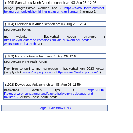
(1105) Samual aus North America schrieb am 03. Aug 26, 12:06
veilige progressieve wedden app (
https://Www.Hohrc.com/het-
belang-van-selectiviteit-bij-het-plaatsen-van-inzetten
) formula 1
(1104) Freeman aus Africa schrieb am 03. Aug 26, 12:04
sportwetten bonus
my website - Basketball wetten strategie (
https://skybluemerced.com/tipps-fur-die-auswahl-der-besten-
wettseiten-im-basketb-
a )
(1103) Rico aus Asia schrieb am 03. Aug 26, 12:03
sportwetten ohne oasis forum
Feel free to surf to my homepage :: basketball wm 2023 wetten
(simply click
www.Vividprojex.com
(
https://www.Vividprojex.com/
))
(1102) Dewey aus Asia schrieb am 03. Aug 26, 11:59
basketball wetten tips (
https://PHX-
Recovery.com/uncategorized/basketballwetten-spielzuge-und-
taktiken-v-
ersteh ) dass heute gäste
Login
-
Guestbox 0.93