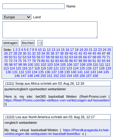
Name
Land
Seite:
1
2
3
4
5
6
7
8
9
10
11
12
13
14
15
16
17
18
19
20
21
22
23
24
25
26
27
28
29
30
31
32
33
34
35
36
37
38
39
40
41
42
43
44
45
46
47
48
49
50
51
52
53
54
55
56
57
58
59
60
61
62
63
64
65
66
67
68
69
70
71
72
73
74
75
76
77
78
79
80
81
82
83
84
85
86
87
88
89
90
91
92
93
94
95
96
97
98
99
100
101
102
103
104
105
106
107
108
109
110
111
112
113
114
115
116
117
118
119
120
121
122
123
124
125
126
127
128
129
130
131
132
133
134
135
136
137
138
139
140
141
142
143
144
145
146
147
148
149
150
151
152
153
154
155
156
157
158
(1111) Sonja aus Africa schrieb am 03. Aug 26, 12:18
quotenvergleich sportwetten wettanbieter
Here is my site: bet365 basketball Wetten (Reel-Promo.com (
https://Reel-Promo.com/der-einfluss-von-verletzungen-auf-boxwetten/
))
(1110) Lea aus North America schrieb am 03. Aug 26, 12:17
vergleich wettanbieter
My blog; virtual basketball-Wetten (
https://Petrolkaraganda.kz/wie-
verletzungen-die-wettquoten-im-baseball-beeinflus-
s )