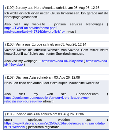
(1109) Jeremy aus North America schrieb am 03. Aug 26, 12:16
Ich wollte einfach einen netten Gruss hinterlassen. Bin gerade auf die
Homepage gestossen.
Also visit my web-site :: johnson services Nettoyages (
https://TW.8Fun.net/bbs/home.php?
mod=space&uid=447714&do=profile&fro-
m=sp )
(1108) Verna aus Europe schrieb am 03. Aug 26, 12:14
Vavada Mirror, die offizielle Website von Vavada Com Mirror bietet
heute Zugriff auf Spiele auch unter Sperrbedingungen.
Also visit my webpage ...
https://vavada-ulx49oy.sbs/
(
https://vavada-
ulx49oy.sbs/
)
(1107) Dian aus Asia schrieb am 03. Aug 26, 12:08
Hallo, Ich finde den Aufbau der Seite super. Macht bitte weiter so.
Also visit my web site: Goelancer.com (
https://goelancer.com/question/un-service-efficace-avec-
relocalisation-bureau-mo-
ntreal )
(1106) Indiana aus Asia schrieb am 03. Aug 26, 12:06
sport spelletjes wedden tips (
https://www.Kylebrand.com/2025/02/01/het-belang-van-trainingdata-
bij-f1-wedden/
) platformen registratie