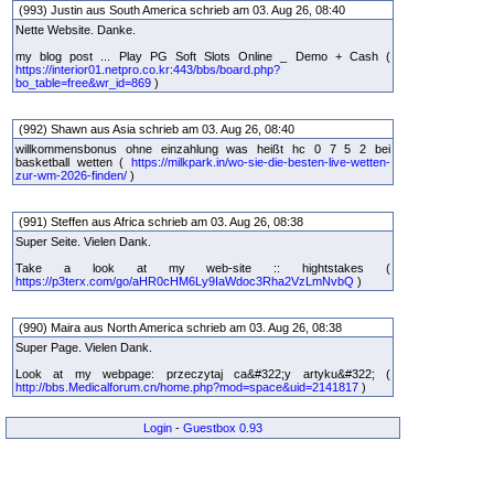
(993) Justin aus South America schrieb am 03. Aug 26, 08:40
Nette Website. Danke.
my blog post ... Play PG Soft Slots Online _ Demo + Cash (
https://interior01.netpro.co.kr:443/bbs/board.php?
bo_table=free&wr_id=869
)
(992) Shawn aus Asia schrieb am 03. Aug 26, 08:40
willkommensbonus ohne einzahlung was heißt hc 0 7 5 2 bei
basketball wetten (
https://milkpark.in/wo-sie-die-besten-live-wetten-
zur-wm-2026-finden/
)
(991) Steffen aus Africa schrieb am 03. Aug 26, 08:38
Super Seite. Vielen Dank.
Take a look at my web-site :: hightstakes (
https://p3terx.com/go/aHR0cHM6Ly9IaWdoc3Rha2VzLmNvbQ
)
(990) Maira aus North America schrieb am 03. Aug 26, 08:38
Super Page. Vielen Dank.
Look at my webpage: przeczytaj ca&#322;y artyku&#322; (
http://bbs.Medicalforum.cn/home.php?mod=space&uid=2141817
)
Login
-
Guestbox 0.93