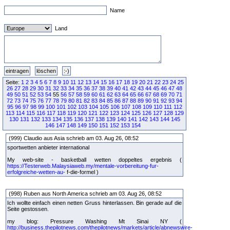
Name
Land
Seite:
1
2
3
4
5
6
7
8
9
10
11
12
13
14
15
16
17
18
19
20
21
22
23
24
25
26
27
28
29
30
31
32
33
34
35
36
37
38
39
40
41
42
43
44
45
46
47
48
49
50
51
52
53
54
55
56
57
58
59
60
61
62
63
64
65
66
67
68
69
70
71
72
73
74
75
76
77
78
79
80
81
82
83
84
85
86
87
88
89
90
91
92
93
94
95
96
97
98
99
100
101
102
103
104
105
106
107
108
109
110
111
112
113
114
115
116
117
118
119
120
121
122
123
124
125
126
127
128
129
130
131
132
133
134
135
136
137
138
139
140
141
142
143
144
145
146
147
148
149
150
151
152
153
154
(999) Claudio aus Asia schrieb am 03. Aug 26, 08:52
sportwetten anbieter international
My web-site - basketball wetten doppeltes ergebnis (
https://Testerweb.Malaysiaweb.my/mentale-vorbereitung-fur-
erfolgreiche-wetten-au-
f-die-formel )
(998) Ruben aus North America schrieb am 03. Aug 26, 08:52
Ich wollte einfach einen netten Gruss hinterlassen. Bin gerade auf die
Seite gestossen.
my blog: Pressure Washing Mt Sinai NY (
http://business.thepilotnews.com/thepilotnews/markets/article/abnewswire-