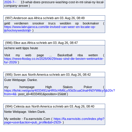
2026-7--
13-what-does-pressure-washing-cost-in-mt-sinai-ny-local-
company-answe )
(997) Anderson aus Africa schrieb am 03. Aug 26, 08:49
geld verdienen snooker trucs wedden op bookmaker (
https://www.labrujaroca.com/de-invloed-van-weer-en-locatie-op-
ijshockeywedstrijd-
)
(996) Elise aus Africa schrieb am 03. Aug 26, 08:47
sichere wett tipps heute
Visit my web page ... Basketball nba wetten (
https://news4today.co.in/2026/06/29/was-sind-die-besten-wettmarkte-
fur-2026/
)
(995) Sven aus North America schrieb am 03. Aug 26, 08:42
Gute Webpage. Danke.
my homepage High Stakes Poker (
https://fishki.net/go/a/4033491/aHR0cHM6Ly93d3cuaGlnaHN0YWtlcy5jb20v?
from=4&-
post_id=4033491&position=15&titl )
(994) Celesta aus North America schrieb am 03. Aug 26, 08:40
Nette Webpage. Vielen Dank.
My website - Fa.earnvisits.Com (
https://fa.earnvisits.com/index.php?
page=user&action=pub_profile&id=2929-
)