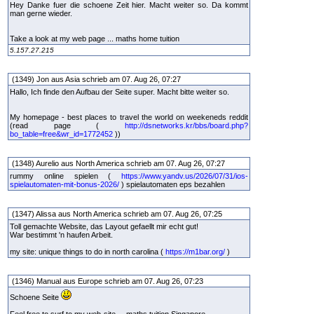
Hey Danke fuer die schoene Zeit hier. Macht weiter so. Da kommt
man gerne wieder.
Take a look at my web page ... maths home tuition
5.157.27.215
(1349) Jon aus Asia schrieb am 07. Aug 26, 07:27
Hallo, Ich finde den Aufbau der Seite super. Macht bitte weiter so.
My homepage - best places to travel the world on weekeneds reddit
(read page (
http://dsnetworks.kr/bbs/board.php?
bo_table=free&wr_id=1772452
))
(1348) Aurelio aus North America schrieb am 07. Aug 26, 07:27
rummy online spielen (
https://www.yandv.us/2026/07/31/ios-
spielautomaten-mit-bonus-2026/
) spielautomaten eps bezahlen
(1347) Alissa aus North America schrieb am 07. Aug 26, 07:25
Toll gemachte Website, das Layout gefaellt mir echt gut!
War bestimmt 'n haufen Arbeit.
my site: unique things to do in north carolina (
https://m1bar.org/
)
(1346) Manual aus Europe schrieb am 07. Aug 26, 07:23
Schoene Seite