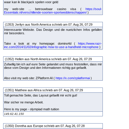
waar kan ik blackjack spelen voor geld
my web-site ... betrouwbaar casino visa (
https://soul-
Essentials.nl/verschillende-soorten-sportweddenschappen/
)
(1353) Jerilyn aus North America schrieb am 07. Aug 26, 07:29
Interessante Website. Das Design und die nuetzlichen Infos gefallen
mir besonders.
Take a look at my homepage: domino4d (
https://www.razr-
inc.com/2014/11/02/infographic-how-to-use-a-handheld-microphone
)
(1352) Hellen aus North America schrieb am 07. Aug 26, 07:29
Zufaellig bin ich auf eure Seite gelandet und muss feststellen, dass mir
diese vom Design und den Informationen richtig gut gefaellt.
Also visit my web site: ZPlatform AI (
https://x.com/zplatformai
)
(1351) Matthew aus Africa schrieb am 07. Aug 26, 07:29
Toll gemachte Seite, das Layout gefaellt mir echt gut!
War sicher ne menge Arbeit.
Here is my page - olympiad math tuition
149.62.41.150
(1350) Doretha aus Europe schrieb am 07. Aug 26, 07:28