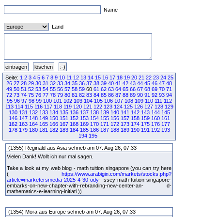
Name
Land
Seite:
1
2
3
4
5
6
7
8
9
10
11
12
13
14
15
16
17
18
19
20
21
22
23
24
25
26
27
28
29
30
31
32
33
34
35
36
37
38
39
40
41
42
43
44
45
46
47
48
49
50
51
52
53
54
55
56
57
58
59
60
61
62
63
64
65
66
67
68
69
70
71
72
73
74
75
76
77
78
79
80
81
82
83
84
85
86
87
88
89
90
91
92
93
94
95
96
97
98
99
100
101
102
103
104
105
106
107
108
109
110
111
112
113
114
115
116
117
118
119
120
121
122
123
124
125
126
127
128
129
130
131
132
133
134
135
136
137
138
139
140
141
142
143
144
145
146
147
148
149
150
151
152
153
154
155
156
157
158
159
160
161
162
163
164
165
166
167
168
169
170
171
172
173
174
175
176
177
178
179
180
181
182
183
184
185
186
187
188
189
190
191
192
193
194
195
(1355) Reginald aus Asia schrieb am 07. Aug 26, 07:33
Vielen Dank! Wollt ich nur mal sagen.
Take a look at my web blog - math tuition singapore (you can try here
(
https://www.arabigin.com/markets/stocks.php?
article=marketersmedia-2025-4-30-ody-
ssey-math-tuition-singapore-
embarks-on-new-chapter-with-rebranding-new-center-an- d-
mathematics-e-learning-initiati ))
(1354) Mora aus Europe schrieb am 07. Aug 26, 07:33