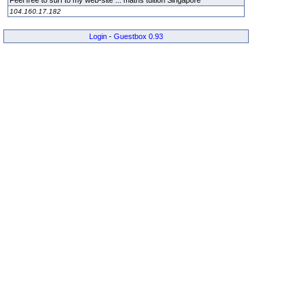
Feel free to surf to my web-site ... maths tuition Singapore
104.160.17.182
Login
-
Guestbox 0.93