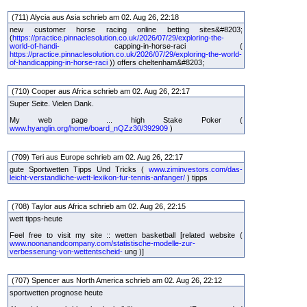
(711) Alycia aus Asia schrieb am 02. Aug 26, 22:18
new customer horse racing online betting sites&#8203;
(
https://practice.pinnaclesolution.co.uk/2026/07/29/exploring-the-
world-of-handi-
capping-in-horse-raci (
https://practice.pinnaclesolution.co.uk/2026/07/29/exploring-the-world-
of-handicapping-in-horse-raci
)) offers cheltenham&#8203;
(710) Cooper aus Africa schrieb am 02. Aug 26, 22:17
Super Seite. Vielen Dank.
My web page ... high Stake Poker (
www.hyanglin.org/home/board_nQZz30/392909
)
(709) Teri aus Europe schrieb am 02. Aug 26, 22:17
gute Sportwetten Tipps Und Tricks (
www.ziminvestors.com/das-
leicht-verstandliche-wett-lexikon-fur-tennis-anfanger/
) tipps
(708) Taylor aus Africa schrieb am 02. Aug 26, 22:15
wett tipps-heute
Feel free to visit my site :: wetten basketball [related website (
www.noonanandcompany.com/statistische-modelle-zur-
verbesserung-von-wettentscheid-
ung )]
(707) Spencer aus North America schrieb am 02. Aug 26, 22:12
sportwetten prognose heute