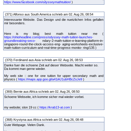
https://www.facebook.com/odysseymathtuition/
)
(371) Alfonso aus South America schrieb am 02. Aug 26, 08:54
Interessante Website. Das Design und die nuetzlichen Infos gefallen
mir besonders.
Here is my blog; best math tuition near me (
https://ohioheadline.com/press/odyssey-math-tuition-launches-
groundbreaking-seco-
ndary-2-math-tuition-e-learning-platform-in-
singapore-round-the-clock-access-eng- aging-worksheets-exclusive-
math-tuition-curriculum-and-real-time-progress-monito- ring/135 )
(370) Ferdinand aus Asia schrieb am 02. Aug 26, 08:53
Danke fuer die schoene Zeit auf dieser Webseite. Macht weiter so.
Da kommt man gerne wieder.
My web site :: one for one tuition for upper secondary math and
physics (
https://maps.app.goo.gl/a41iAJ1ubHBcZsJe9
)
(369) Bernie aus Africa schrieb am 02. Aug 26, 08:50
Schoene Webseite, ich komme sicher mal wieder vorbei.
my website; slon 19 cc (
https://krab13-at.com
)
(368) Krystyna aus Africa schrieb am 02. Aug 26, 08:48
Gute Webpage. Vielen Dank.