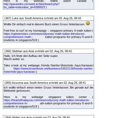
Here is my website; online poker canada (
http://pasarinko.zeroweb.kr/bbs/board.php?
bo_table=notice&wr_id=9389023
)
(367) Luke aus South America schrieb am 02. Aug 26, 08:43
Wollte Dir einfach mal in diesem Buch einen Gruss hinterlassen.
Feel free to surf to my homepage :: singapore primary 6 math tuition (
https://uptownstars.com/news/odyssey-math-tuition-introduces-
comprehensive-math--
tuition-programs-for-primary-5-and-6-
students-in-singapore/519 )
(366) Siobhan aus Asia schrieb am 02. Aug 26, 08:42
Hallo, Ich finde den Aufbau der Seite super.
Macht weiter so.
Take a look at my webpage; Honda Nambo Motorindo Jaya Karawaci
(
https://www.brownbook.net/business/54522136/honda-nambo-
motorindo-jaya-karawaci
)
(365) Azucena aus South America schrieb am 02. Aug 26, 08:41
Ich wollte einfach einen netten Gruss hinterlassen. Bin gerade auf die
Websiete gestossen.
Here is my webpage singapore tuition center (
https://heartofmalaysia.com/news/odyssey-math-tuition-introduces-
comprehensive-m-
ath-tuition-programs-for-primary-5-and-6-
students-in-singapore/519 )
(364) Walter aus Asia schrieb am 02. Aug 26, 08:40