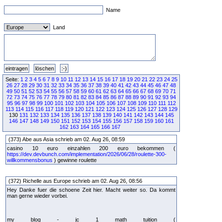
Name
Land
Seite:
1
2
3
4
5
6
7
8
9
10
11
12
13
14
15
16
17
18
19
20
21
22
23
24
25
26
27
28
29
30
31
32
33
34
35
36
37
38
39
40
41
42
43
44
45
46
47
48
49
50
51
52
53
54
55
56
57
58
59
60
61
62
63
64
65
66
67
68
69
70
71
72
73
74
75
76
77
78
79
80
81
82
83
84
85
86
87
88
89
90
91
92
93
94
95
96
97
98
99
100
101
102
103
104
105
106
107
108
109
110
111
112
113
114
115
116
117
118
119
120
121
122
123
124
125
126
127
128
129
130
131
132
133
134
135
136
137
138
139
140
141
142
143
144
145
146
147
148
149
150
151
152
153
154
155
156
157
158
159
160
161
162
163
164
165
166
167
(373) Abe aus Asia schrieb am 02. Aug 26, 08:59
casino 10 euro einzahlen 200 euro bekommen (
https://dev.devbunch.com/implementation/2026/06/28/roulette-300-
willkommensbonus
) gewinne roulette
(372) Richelle aus Europe schrieb am 02. Aug 26, 08:56
Hey Danke fuer die schoene Zeit hier. Macht weiter so. Da kommt
man gerne wieder vorbei.
my blog - jc 1 math tuition (