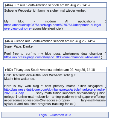
(464) Luz aus South America schrieb am 02. Aug 26, 14:57
Schoene Webseite, ich komme sicher mal wieder vorbei.
My blog - modern AI applications (
https://manuelbsjz98754.xzblogs.com/82707544/deepnude-ai-legal-
overview-using-re-
sponsible-ai-princip )
(463) Glenna aus South America schrieb am 02. Aug 26, 14:57
Super Page. Danke.
Feel free to surf to my blog post; wholemelts dual chamber (
https://express-page.com/story7267836/dual-chamber-whole-melt
)
(462) Tiffany aus South America schrieb am 02. Aug 26, 14:18
Hallo, Ich finde den Aufbau der Webseite sehr gut.
Macht bitte weiter so.
Here is my web blog :: best primary maths tuition singapore (
http://business.dptribune.com/dptribune/news/article/marketersmedia-
2025-8-4-ody-
ssey-math-tuition-launches-revolutionary-junior-
college-1-online-math-tuition-le- arning-platform-in-singapore-offering-
ai-personalized-lessons-247-access-proprie- tary-math-tuition-
syllabus-and-real-time-progress-tracking-for-ex )
Login
-
Guestbox 0.93