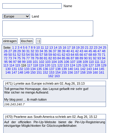
Name
Land
Seite:
1
2
3
4
5
6
7
8
9
10
11
12
13
14
15
16
17
18
19
20
21
22
23
24
25
26
27
28
29
30
31
32
33
34
35
36
37
38
39
40
41
42
43
44
45
46
47
48
49
50
51
52
53
54
55
56
57
58
59
60
61
62
63
64
65
66
67
68
69
70
71
72
73
74
75
76
77
78
79
80
81
82
83
84
85
86
87
88
89
90
91
92
93
94
95
96
97
98
99
100
101
102
103
104
105
106
107
108
109
110
111
112
113
114
115
116
117
118
119
120
121
122
123
124
125
126
127
128
129
130
131
132
133
134
135
136
137
138
139
140
141
142
143
144
145
146
147
148
149
150
151
152
153
154
155
156
157
158
159
160
161
162
163
(471) Lynette aus Europe schrieb am 02. Aug 26, 15:13
Toll gemachte Homapage, das Layout gefaellt mir sehr gut!
War sicher ne menge Aufwand.
My blog post ... ib math tuition
196.243.240.7
(470) Pearlene aus South America schrieb am 02. Aug 26, 15:12
Auf der offiziellen Pin-Up-Website bietet die Pin-Up-Registrierung
einzigartige Möglichkeiten für Glücksspielliebhaber.