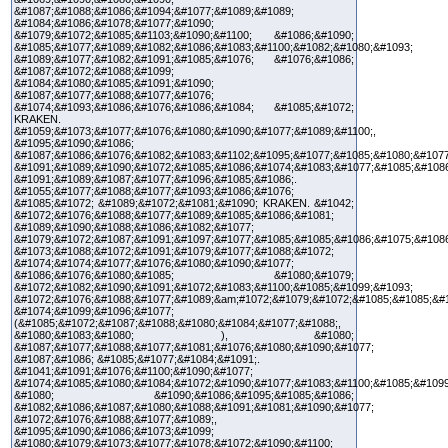
&#1087;&#1088;&#1086;&#1094;&#1077;&#1089;&#1089;
&#1084;&#1086;&#1078;&#1077;&#1090;
&#1079;&#1072;&#1085;&#1103;&#1090;&#1100; &#1086;&#1090;
&#1085;&#1077;&#1089;&#1082;&#1086;&#1083;&#1100;&#1082;&#1080;&#1093;
&#1089;&#1077;&#1082;&#1091;&#1085;&#1076; &#1076;&#1086;
&#1087;&#1072;&#1088;&#1099;
&#1084;&#1080;&#1085;&#1091;&#1090;
&#1087;&#1077;&#1088;&#1077;&#1076;
&#1074;&#1093;&#1086;&#1076;&#1086;&#1084; &#1085;&#1072;
KRAKEN.
&#1059;&#1073;&#1077;&#1076;&#1080;&#1090;&#1077;&#1089;&#1100;,
&#1095;&#1090;&#1086;
&#1087;&#1086;&#1076;&#1082;&#1083;&#1102;&#1095;&#1077;&#1085;&#1080;&#1077
&#1091;&#1089;&#1090;&#1072;&#1085;&#1086;&#1074;&#1083;&#1077;&#1085;&#108
&#1091;&#1089;&#1087;&#1077;&#1096;&#1085;&#1086;.
&#1055;&#1077;&#1088;&#1077;&#1093;&#1086;&#1076;
&#1085;&#1072; &#1089;&#1072;&#1081;&#1090; KRAKEN. &#1042;
&#1072;&#1076;&#1088;&#1077;&#1089;&#1085;&#1086;&#1081;
&#1089;&#1090;&#1088;&#1086;&#1082;&#1077;
&#1079;&#1072;&#1087;&#1091;&#1097;&#1077;&#1085;&#1085;&#1086;&#1075;&#108
&#1073;&#1088;&#1072;&#1091;&#1079;&#1077;&#1088;&#1072;
&#1074;&#1074;&#1077;&#1076;&#1080;&#1090;&#1077;
&#1086;&#1076;&#1080;&#1085; &#1080;&#1079;
&#1072;&#1082;&#1090;&#1091;&#1072;&#1083;&#1100;&#1085;&#1099;&#1093;
&#1072;&#1076;&#1088;&#1077;&#1089;&am;#1072;&#1079;&#1072;&#1085;&#1085;&#
&#1074;&#1099;&#1096;&#1077;
(&#1085;&#1072;&#1087;&#1088;&#1080;&#1084;&#1077;&#1088;,
&#1080;&#1083;&#1080; ), &#1080;
&#1087;&#1077;&#1088;&#1077;&#1081;&#1076;&#1080;&#1090;&#1077;
&#1087;&#1086; &#1085;&#1077;&#1084;&#1091;.
&#1041;&#1091;&#1076;&#1100;&#1090;&#1077;
&#1074;&#1085;&#1080;&#1084;&#1072;&#1090;&#1077;&#1083;&#1100;&#1085;&#1099
&#1080; &#1090;&#1086;&#1095;&#1085;&#1086;
&#1082;&#1086;&#1087;&#1080;&#1088;&#1091;&#1081;&#1090;&#1077;
&#1072;&#1076;&#1088;&#1077;&#1089;,
&#1095;&#1090;&#1086;&#1073;&#1099;
&#1080;&#1079;&#1073;&#1077;&#1078;&#1072;&#1090;&#1100;