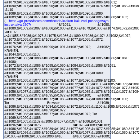
&#1079;&#1072;&#1076;&#1077;&#1088;&#1078;&#1082;&#1086;&#1081;:
&#1090;&#1077;&#1089;&#1090;&#1080;&#1088;&#1086;&#1074;&#1072;&#1085;&#108
;&#10
&#1089;&#1082;&#1086;&#1088;&#1086;&#1089;&#1090;&#1080;
&#1089;&#1086;&#1077;&#1076;&#1080;&#1085;&#1077;&#1085;&#1080;&#1103;
(
https://go-pressforum.com/threads/kraken-kak-voiti-poshagovaya-
instruktsiya.2507/
)&#1091; &#1080;
&#1080;&#1089;&#1087;&#1086;&#1083;&#1100;&#1079;&#1086;&#1074;&#1072;&#108
;&#1102;:
/>&#1055;&#1086;&#1076;&#1075;&#1086;&#1090;&#1086;&#1074;&#1082;&#1072;
&#1073;&#1088;&#1072;&#1091;&#1079;&#1077;&#1088;&#1072;
&#1076;&#1083;&#1103;
&#1076;&#1086;&#1089;&#1090;&#1091;&#1087;&#1072; &#1082;
KRAKEN.
&#1044;&#1083;&#1103;
&#1082;&#1086;&#1088;&#1088;&#1077;&#1082;&#1090;&#1085;&#1086;&#1081;
&#1080;
&#1072;&#1085;&#1086;&#1085;&#1080;&#1084;&#1085;&#1086;&#1081;
&#1088;&#1072;&#1073;&#1086;&#1090;&#1099;
&#1087;&#1083;&#1086;&#1097;&#1072;&#1076;&#1082;&#1080;
KRAKEN
&#1090;&#1088;&#1077;&#1073;&#1091;&#1077;&#1090;&#1089;&#1103;
&#1089;&#1087;&#1077;&#1094;&#1080;&#1072;&#1083;&#1100;&#1085;&#1099;&#1081
&#1086;&#1073;&#1086;&#1079;&#1088;&#1077;&#1074;&#1072;&#1090;&#1077;&#1083
&#1056;&#1077;&#1082;&#1086;&#1084;&#1077;&#1085;&#1076;&#1091;&#1077;&#108
&#1089;&#1082;&#1072;&#1095;&#1072;&#1090;&#1100; &#1080;
&#1091;&#1089;&#1090;&#1072;&#1085;&#1086;&#1074;&#1080;&#1090;&#1100;
Tor Browser &#1089;
&#1086;&#1092;&#1080;&#1094;&#1080;&#1072;&#1083;&#1100;&#1085;&#1086;&#1075
&#1089;&#1072;&#1081;&#1090;&#1072;
&#1087;&#1088;&#1086;&#1077;&#1082;&#1090;&#1072; Tor.
&#1069;&#1090;&#1086;
&#1082;&#1083;&#1102;&#1095;&#1077;&#1074;&#1086;&#1081;
&#1096;&#1072;&#1075; &#1076;&#1083;&#1103;
&#1086;&#1073;&#1077;&#1089;&#1087;&#1077;&#1095;&#1077;&#1085;&#1080;&#1103
&#1082;&#1086;&#1085;&#1092;&#1080;&#1076;&#1077;&#1085;&#1094;&#1080;&#107
p;#1085;&#1086;&#1089;&#1090;&#10 &#1087;&#1088;&#1080;