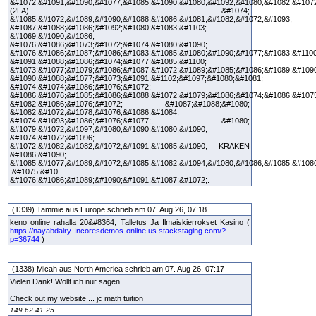
&#1072;&#1091;&#1090;&#1077;&#1085;&#1090;&#1080;&#1092;&#1080;&#1082;&#1072
(2FA) &#1074;
&#1085;&#1072;&#1089;&#1090;&#1088;&#1086;&#1081;&#1082;&#1072;&#1093;
&#1087;&#1088;&#1086;&#1092;&#1080;&#1083;&#1103;.
&#1069;&#1090;&#1086;
&#1076;&#1086;&#1073;&#1072;&#1074;&#1080;&#1090;
&#1076;&#1086;&#1087;&#1086;&#1083;&#1085;&#1080;&#1090;&#1077;&#1083;&#1100
&#1091;&#1088;&#1086;&#1074;&#1077;&#1085;&#1100;
&#1073;&#1077;&#1079;&#1086;&#1087;&#1072;&#1089;&#1085;&#1086;&#1089;&#1090
&#1090;&#1088;&#1077;&#1073;&#1091;&#1102;&#1097;&#1080;&#1081;
&#1074;&#1074;&#1086;&#1076;&#1072;
&#1086;&#1076;&#1085;&#1086;&#1088;&#1072;&#1079;&#1086;&#1074;&#1086;&#107
&#1082;&#1086;&#1076;&#1072; &#1087;&#1088;&#1080;
&#1082;&#1072;&#1078;&#1076;&#1086;&#1084;
&#1074;&#1093;&#1086;&#1076;&#1077;, &#1080;
&#1079;&#1072;&#1097;&#1080;&#1090;&#1080;&#1090;
&#1074;&#1072;&#1096;
&#1072;&#1082;&#1082;&#1072;&#1091;&#1085;&#1090; KRAKEN
&#1086;&#1090;
&#1085;&#1077;&#1089;&#1072;&#1085;&#1082;&#1094;&#1080;&#1086;&#1085;&#108
;&#1075;&#10
&#1076;&#1086;&#1089;&#1090;&#1091;&#1087;&#1072;.
(1339) Tammie aus Europe schrieb am 07. Aug 26, 07:18
keno online rahalla 20&#8364; Talletus Ja Ilmaiskierrokset Kasino (
https://nayabdairy-Incoresdemos-online.us.stackstaging.com/?
p=36744
)
(1338) Micah aus North America schrieb am 07. Aug 26, 07:17
Vielen Dank! Wollt ich nur sagen.
Check out my website ... jc math tuition
149.62.41.25