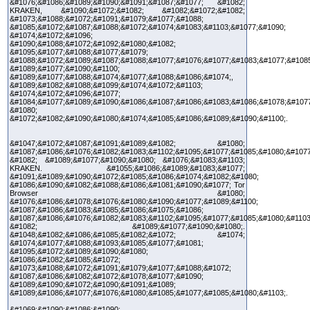
&#1076;&#1086;&#1089;&#1090;&#1091;&#1087;&#1077; &#1082;
KRAKEN, &#1090;&#1072;&#1082; &#1082;&#1072;&#1082;
&#1073;&#1088;&#1072;&#1091;&#1079;&#1077;&#1088;
&#1085;&#1072;&#1087;&#1088;&#1072;&#1074;&#1083;&#1103;&#1077;&#1090;
&#1074;&#1072;&#1096;
&#1090;&#1088;&#1072;&#1092;&#1080;&#1082;
&#1095;&#1077;&#1088;&#1077;&#1079;
&#1088;&#1072;&#1089;&#1087;&#1088;&#1077;&#1076;&#1077;&#1083;&#1077;&#1085
&#1089;&#1077;&#1090;&#1100;
&#1089;&#1077;&#1088;&#1074;&#1077;&#1088;&#1086;&#1074;,
&#1089;&#1082;&#1088;&#1099;&#1074;&#1072;&#1103;
&#1074;&#1072;&#1096;&#1077;
&#1084;&#1077;&#1089;&#1090;&#1086;&#1087;&#1086;&#1083;&#1086;&#1078;&#107
&#1080;
&#1072;&#1082;&#1090;&#1080;&#1074;&#1085;&#1086;&#1089;&#1090;&#1100;.
&#1047;&#1072;&#1087;&#1091;&#1089;&#1082; &#1080;
&#1087;&#1086;&#1076;&#1082;&#1083;&#1102;&#1095;&#1077;&#1085;&#1080;&#1077
&#1082; &#1089;&#1077;&#1090;&#1080; &#1076;&#1083;&#1103;
KRAKEN. &#1055;&#1086;&#1089;&#1083;&#1077;
&#1091;&#1089;&#1090;&#1072;&#1085;&#1086;&#1074;&#1082;&#1080;
&#1086;&#1090;&#1082;&#1088;&#1086;&#1081;&#1090;&#1077; Tor
Browser &#1080;
&#1076;&#1086;&#1078;&#1076;&#1080;&#1090;&#1077;&#1089;&#1100;
&#1087;&#1086;&#1083;&#1085;&#1086;&#1075;&#1086;
&#1087;&#1086;&#1076;&#1082;&#1083;&#1102;&#1095;&#1077;&#1085;&#1080;&#1103
&#1082; &#1089;&#1077;&#1090;&#1080;.
&#1048;&#1082;&#1086;&#1085;&#1082;&#1072; &#1074;
&#1074;&#1077;&#1088;&#1093;&#1085;&#1077;&#1081;
&#1095;&#1072;&#1089;&#1090;&#1080;
&#1086;&#1082;&#1085;&#1072;
&#1073;&#1088;&#1072;&#1091;&#1079;&#1077;&#1088;&#1072;
&#1087;&#1086;&#1082;&#1072;&#1078;&#1077;&#1090;
&#1089;&#1090;&#1072;&#1090;&#1091;&#1089;
&#1089;&#1086;&#1077;&#1076;&#1080;&#1085;&#1077;&#1085;&#1080;&#1103;.
&#1069;&#1090;&#1086;&#1090;