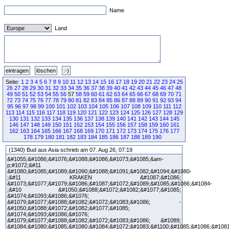
Name
Land
Seite:
1
2
3
4
5
6
7
8
9
10
11
12
13
14
15
16
17
18
19
20
21
22
23
24
25
26
27
28
29
30
31
32
33
34
35
36
37
38
39
40
41
42
43
44
45
46
47
48
49
50
51
52
53
54
55
56
57
58
59
60
61
62
63
64
65
66
67
68
69
70
71
72
73
74
75
76
77
78
79
80
81
82
83
84
85
86
87
88
89
90
91
92
93
94
95
96
97
98
99
100
101
102
103
104
105
106
107
108
109
110
111
112
113
114
115
116
117
118
119
120
121
122
123
124
125
126
127
128
129
130
131
132
133
134
135
136
137
138
139
140
141
142
143
144
145
146
147
148
149
150
151
152
153
154
155
156
157
158
159
160
161
162
163
164
165
166
167
168
169
170
171
172
173
174
175
176
177
178
179
180
181
182
183
184
185
186
187
188
189
190
(1340) Bud aus Asia schrieb am 07. Aug 26, 07:19
&#1055;&#1086;&#1076;&#1088;&#1086;&#1073;&#1085;&am-
p;#1072;&#11
&#1080;&#1085;&#1089;&#1090;&#1088;&#1091;&#1082;&#1094;&#1080-
;&#11 KRAKEN &#1087;&#1086;
&#1073;&#1077;&#1079;&#1086;&#1087;&#1072;&#1089;&#1085;&#1086;&#1084-
;&#10 &#1050;&#1088;&#1072;&#1082;&#1077;&#1085;
&#1074;&#1093;&#1086;&#1076;
&#1079;&#1077;&#1088;&#1082;&#1072;&#1083;&#1086; -
&#1050;&#1088;&#1072;&#1082;&#1077;&#1085;
&#1074;&#1093;&#1086;&#1076;
&#1079;&#1077;&#1088;&#1082;&#1072;&#1083;&#1086; &#1089;
&#1084;&#1080;&#1085;&#1080;&#1084;&#1072;&#1083;&#1100;&#1085;&#1086;&#108