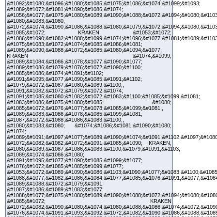
&#1092;&#1080;&#1096;&#1080;&#1085;&#1075;&#1086;&#1074;&#1099;&#1093;
&#1089;&#1072;&#1081;&#1090;&#1086;&#1074;.
&#1056;&#1077;&#1075;&#1080;&#1089;&#1090;&#1088;&#1072;&#1094;&#1080;&#1103
&#1080;&#1083;&#1080;
&#1072;&#1074;&#1090;&#1086;&#1088;&#1080;&#1079;&#1072;&#1094;&#1080;&#1103
&#1085;&#1072; KRAKEN. &#1053;&#1072;
&#1086;&#1090;&#1082;&#1088;&#1099;&#1074;&#1096;&#1077;&#1081;&#1089;&#1103
&#1075;&#1083;&#1072;&#1074;&#1085;&#1086;&#1081;
&#1089;&#1090;&#1088;&#1072;&#1085;&#1080;&#1094;&#1077;
KRAKEN &#1074;&#1099;
&#1089;&#1084;&#1086;&#1078;&#1077;&#1090;&#1077;
&#1089;&#1086;&#1079;&#1076;&#1072;&#1090;&#1100;
&#1085;&#1086;&#1074;&#1091;&#1102;
&#1091;&#1095;&#1077;&#1090;&#1085;&#1091;&#1102;
&#1079;&#1072;&#1087;&#1080;&#1089;&#1100;,
&#1091;&#1082;&#1072;&#1079;&#1072;&#1074;
&#1091;&#1085;&#1080;&#1082;&#1072;&#1083;&#1100;&#1085;&#1099;&#1081;
&#1083;&#1086;&#1075;&#1080;&#1085; &#1080;
&#1085;&#1072;&#1076;&#1077;&#1078;&#1085;&#1099;&#1081;,
&#1089;&#1083;&#1086;&#1078;&#1085;&#1099;&#1081;
&#1087;&#1072;&#1088;&#1086;&#1083;&#1100;,
&#1080;&#1083;&#1080; &#1074;&#1086;&#1081;&#1090;&#1080;
&#1074;
&#1089;&#1091;&#1097;&#1077;&#1089;&#1090;&#1074;&#1091;&#1102;&#1097;&#1080
&#1072;&#1082;&#1082;&#1072;&#1091;&#1085;&#1090; KRAKEN,
&#1080;&#1089;&#1087;&#1086;&#1083;&#1100;&#1079;&#1091;&#1103;
&#1089;&#1074;&#1086;&#1080;
&#1091;&#1095;&#1077;&#1090;&#1085;&#1099;&#1077;
&#1076;&#1072;&#1085;&#1085;&#1099;&#1077;.
&#1053;&#1072;&#1089;&#1090;&#1086;&#1103;&#1090;&#1077;&#1083;&#1100;&#1085
&#1088;&#1077;&#1082;&#1086;&#1084;&#1077;&#1085;&#1076;&#1091;&#1077;&#108
&#1089;&#1088;&#1072;&#1079;&#1091;
&#1087;&#1086;&#1089;&#1083;&#1077;
&#1088;&#1077;&#1075;&#1080;&#1089;&#1090;&#1088;&#1072;&#1094;&#1080;&#108
&#1085;&#1072; KRAKEN
&#1072;&#1082;&#1090;&#1080;&#1074;&#1080;&#1088;&#1086;&#1074;&#1072;&#1090
&#1076;&#1074;&#1091;&#1093;&#1092;&#1072;&#1082;&#1090;&#1086;&#1088;&#1085