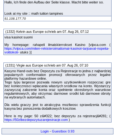
Hallo, Ich finde den Aufbau der Seite klasse. Macht bitte weiter so.
Look at my site :: math tuition tampines
91.108.177.70
(1332) Kelvin aus Europe schrieb am 07. Aug 26, 07:12
visa kasinot suomi
My homepage: rahapeli ilmaiskierrokset Kasino [vijoca.com (
https://vijoca.com/miten-rekisteroimattomat-kasinot-tarjoavat-nopeita-
voittokoti-
utuks )]
(1331) Virgie aus Europe schrieb am 07. Aug 26, 07:10
Kasyno Hand-outs bez Depozytu za Rejestracje to jedna z najbardziej
popularnych conformation promocji oferowanych przez legalne
platformy hazardowe online.
Tego typu largesse pozwala nowym uzytkownikom rozpoczac gre
bez koniecznosci wplacania wlasnych srodkow na konto. Wystarczy
zazwyczaj zalozenie konta oraz spelnienie okreslonych warunkow
regulaminowych, aby otrzymac darmowe srodki lub darmowe obroty
na wybranych automatach.
Dla wielu graczy jest to atrakcyjna mozliwosc sprawdzenia funkcji
kasyna bez ponoszenia dodatkowych kosztow.
Here is my page: 50 z&#322; bez depozytu za rejestracj&#281; (
https://50zlbezdepozytuzarejestracje.com
)
Login
-
Guestbox 0.93