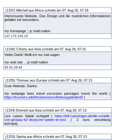
(1337) Mitchell aus Africa schrieb am 07. Aug 26, 07:16
Interessante Website. Das Design und die nuetzlichen Informationen
gefallen mir besonders.
my homepage :: jc math tuition
107.175.156.19
(1336) Christy aus Asia schrieb am 07. Aug 26, 07:15
Vielen Dank! Wollt ich nur mal sagen.
my web site ... ip math tuition
45.92.28.94
(1335) Thomas aus Europe schrieb am 07. Aug 26, 07:13
Gute Website. Danke.
my webpage best travel excursion packages travel the world (
https://truckers.wiki/forums/users/lindseygadsden9/
)
(1334) Emmett aus Asia schrieb am 07. Aug 26, 07:13
Live casino Spiele echtgeld (
https://tell-rueckingen.de/die-vorteile-
von-giropay-fur-deutsche-spieler-im-test
) 2 euro einzahlung
astropay
(1333) Sasha aus Africa schrieb am 07. Aug 26, 07:13