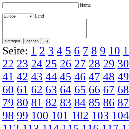
Name
Land
Seite:
1
2
3
4
5
6
7
8
9
10
1
22
23
24
25
26
27
28
29
30
41
42
43
44
45
46
47
48
49
60
61
62
63
64
65
66
67
68
79
80
81
82
83
84
85
86
87
98
99
100
101
102
103
104
112
113
114
115
116
117
1