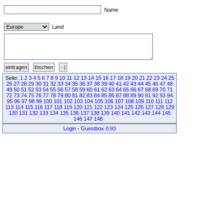
Name
Land
Seite:
1
2
3
4
5
6
7
8
9
10
11
12
13
14
15
16
17
18
19
20
21
22
23
24
25
26
27
28
29
30
31
32
33
34
35
36
37
38
39
40
41
42
43
44
45
46
47
48
49
50
51
52
53
54
55
56
57
58
59
60
61
62
63
64
65
66
67
68
69
70
71
72
73
74
75
76
77
78
79
80
81
82
83
84
85
86
87
88
89
90
91
92
93
94
95
96
97
98
99
100
101
102
103
104
105
106
107
108
109
110
111
112
113
114
115
116
117
118
119
120
121
122
123
124
125
126
127
128
129
130
131
132
133
134
135
136
137
138
139
140
141
142
143
144
145
146
147
148
Login
-
Guestbox 0.93