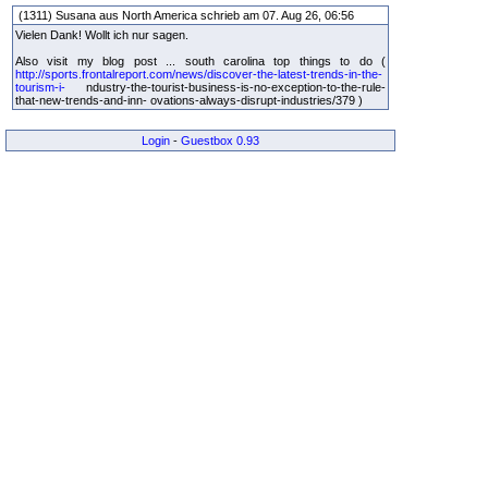
(1311) Susana aus North America schrieb am 07. Aug 26, 06:56
Vielen Dank! Wollt ich nur sagen.
Also visit my blog post ... south carolina top things to do (
http://sports.frontalreport.com/news/discover-the-latest-trends-in-the-
tourism-i-
ndustry-the-tourist-business-is-no-exception-to-the-rule-
that-new-trends-and-inn- ovations-always-disrupt-industries/379 )
Login
-
Guestbox 0.93