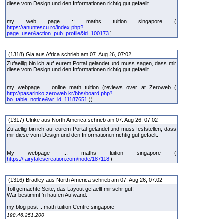
diese vom Design und den Informationen richtig gut gefaellt.
my web page :: maths tuition singapore (
https://anuntescu.ro/index.php?
page=user&action=pub_profile&id=100173
)
(1318) Gia aus Africa schrieb am 07. Aug 26, 07:02
Zufaellig bin ich auf eurem Portal gelandet und muss sagen, dass mir
diese vom Design und den Informationen richtig gut gefaellt.
my webpage ... online math tuition (reviews over at Zeroweb (
http://pasarinko.zeroweb.kr/bbs/board.php?
bo_table=notice&wr_id=11187651
))
(1317) Ulrike aus North America schrieb am 07. Aug 26, 07:02
Zufaellig bin ich auf eurem Portal gelandet und muss feststellen, dass
mir diese vom Design und den Informationen richtig gut gefaelt.
My webpage ... maths tuition singapore (
https://fairytalescreation.com/node/187118
)
(1316) Bradley aus North America schrieb am 07. Aug 26, 07:02
Toll gemachte Seite, das Layout gefaellt mir sehr gut!
War bestimmt 'n haufen Aufwand.
my blog post :: math tuition Centre singapore
198.46.251.200