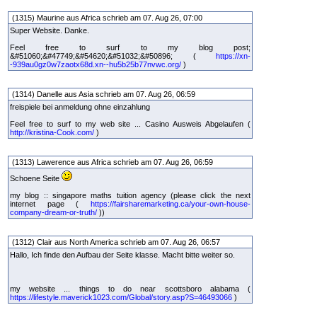
(1315) Maurine aus Africa schrieb am 07. Aug 26, 07:00
Super Website. Danke.
Feel free to surf to my blog post;
&#51060;&#47749;&#54620;&#51032;&#50896; (
https://xn-
-939au0gz0w7zaotx68d.xn--hu5b25b77nvwc.org/
)
(1314) Danelle aus Asia schrieb am 07. Aug 26, 06:59
freispiele bei anmeldung ohne einzahlung
Feel free to surf to my web site ... Casino Ausweis Abgelaufen (
http://kristina-Cook.com/
)
(1313) Lawerence aus Africa schrieb am 07. Aug 26, 06:59
Schoene Seite
my blog :: singapore maths tuition agency (please click the next
internet page (
https://fairsharemarketing.ca/your-own-house-
company-dream-or-truth/
))
(1312) Clair aus North America schrieb am 07. Aug 26, 06:57
Hallo, Ich finde den Aufbau der Seite klasse. Macht bitte weiter so.
my website ... things to do near scottsboro alabama (
https://lifestyle.maverick1023.com/Global/story.asp?S=46493066
)