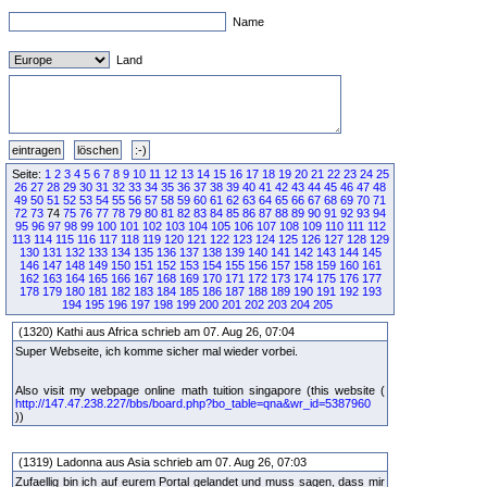
Name
Land
Seite:
1
2
3
4
5
6
7
8
9
10
11
12
13
14
15
16
17
18
19
20
21
22
23
24
25
26
27
28
29
30
31
32
33
34
35
36
37
38
39
40
41
42
43
44
45
46
47
48
49
50
51
52
53
54
55
56
57
58
59
60
61
62
63
64
65
66
67
68
69
70
71
72
73
74
75
76
77
78
79
80
81
82
83
84
85
86
87
88
89
90
91
92
93
94
95
96
97
98
99
100
101
102
103
104
105
106
107
108
109
110
111
112
113
114
115
116
117
118
119
120
121
122
123
124
125
126
127
128
129
130
131
132
133
134
135
136
137
138
139
140
141
142
143
144
145
146
147
148
149
150
151
152
153
154
155
156
157
158
159
160
161
162
163
164
165
166
167
168
169
170
171
172
173
174
175
176
177
178
179
180
181
182
183
184
185
186
187
188
189
190
191
192
193
194
195
196
197
198
199
200
201
202
203
204
205
(1320) Kathi aus Africa schrieb am 07. Aug 26, 07:04
Super Webseite, ich komme sicher mal wieder vorbei.
Also visit my webpage online math tuition singapore (this website (
http://147.47.238.227/bbs/board.php?bo_table=qna&wr_id=5387960
))
(1319) Ladonna aus Asia schrieb am 07. Aug 26, 07:03
Zufaellig bin ich auf eurem Portal gelandet und muss sagen, dass mir