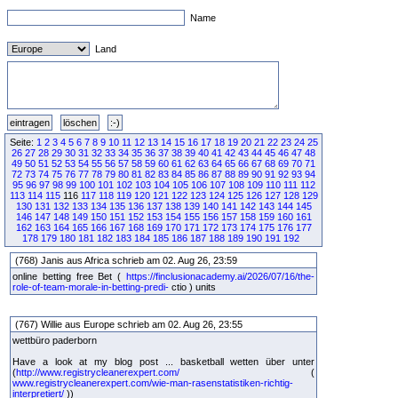
Name
Land
Seite:
1
2
3
4
5
6
7
8
9
10
11
12
13
14
15
16
17
18
19
20
21
22
23
24
25
26
27
28
29
30
31
32
33
34
35
36
37
38
39
40
41
42
43
44
45
46
47
48
49
50
51
52
53
54
55
56
57
58
59
60
61
62
63
64
65
66
67
68
69
70
71
72
73
74
75
76
77
78
79
80
81
82
83
84
85
86
87
88
89
90
91
92
93
94
95
96
97
98
99
100
101
102
103
104
105
106
107
108
109
110
111
112
113
114
115
116
117
118
119
120
121
122
123
124
125
126
127
128
129
130
131
132
133
134
135
136
137
138
139
140
141
142
143
144
145
146
147
148
149
150
151
152
153
154
155
156
157
158
159
160
161
162
163
164
165
166
167
168
169
170
171
172
173
174
175
176
177
178
179
180
181
182
183
184
185
186
187
188
189
190
191
192
(768) Janis aus Africa schrieb am 02. Aug 26, 23:59
online betting free Bet (
https://finclusionacademy.ai/2026/07/16/the-
role-of-team-morale-in-betting-predi-
ctio ) units
(767) Willie aus Europe schrieb am 02. Aug 26, 23:55
wettbüro paderborn
Have a look at my blog post ... basketball wetten über unter
(
http://www.registrycleanerexpert.com/
(
www.registrycleanerexpert.com/wie-man-rasenstatistiken-richtig-
interpretiert/
))