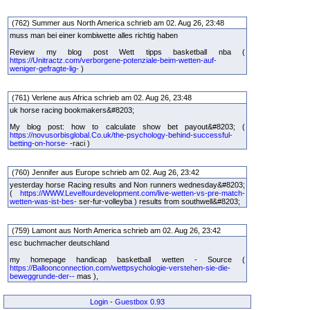
(762) Summer aus North America schrieb am 02. Aug 26, 23:48
muss man bei einer kombiwette alles richtig haben
Review my blog post Wett tipps basketball nba (
https://Unitractz.com/verborgene-potenziale-beim-wetten-auf-
weniger-gefragte-lig-
)
(761) Verlene aus Africa schrieb am 02. Aug 26, 23:48
uk horse racing bookmakers&#8203;
My blog post: how to calculate show bet payout&#8203; (
https://novusorbisglobal.Co.uk/the-psychology-behind-successful-
betting-on-horse-
-raci )
(760) Jennifer aus Europe schrieb am 02. Aug 26, 23:42
yesterday horse Racing results and Non runners wednesday&#8203;
(
https://WWW.Levelfourdevelopment.com/live-wetten-vs-pre-match-
wetten-was-ist-bes-
ser-fur-volleyba ) results from southwell&#8203;
(759) Lamont aus North America schrieb am 02. Aug 26, 23:42
esc buchmacher deutschland
my homepage handicap basketball wetten - Source (
https://Balloonconnection.com/wettpsychologie-verstehen-sie-die-
beweggrunde-der--
mas ),
Login
-
Guestbox 0.93