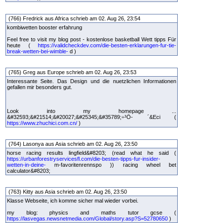
(766) Fredrick aus Africa schrieb am 02. Aug 26, 23:54
kombiwetten booster erfahrung
Feel free to visit my blog post - kostenlose basketball Wett tipps Für
heute (
https://validcheckdev.com/die-besten-erklarungen-fur-tie-
break-wetten-bei-wimble-
d )
(765) Greg aus Europe schrieb am 02. Aug 26, 23:53
Interessante Seite. Das Design und die nuetzlichen Informationen
gefallen mir besonders gut.
Look into my homepage ...
&#32593;&#21514;&#20027;&#25345;&#35789;÷³Ö- ´&Eci (
https://www.zhuchici.com.cn/
)
(764) Lasonya aus Asia schrieb am 02. Aug 26, 23:50
horse racing results lingfield&#8203; (read what he said (
https://urbanforestryservicesfl.com/die-besten-tipps-fur-insider-
wetten-in-deine-
m-favoritenrennspo )) racing wheel bet
calculator&#8203;
(763) Kitty aus Asia schrieb am 02. Aug 26, 23:50
Klasse Webseite, ich komme sicher mal wieder vorbei.
my blog: physics and maths tutor gcse (
https://lasvegas.newsnetmedia.com/Global/story.asp?S=52780650
)