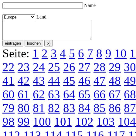
Name
Land
Seite:
1
2
3
4
5
6
7
8
9
10
1
22
23
24
25
26
27
28
29
30
41
42
43
44
45
46
47
48
49
60
61
62
63
64
65
66
67
68
79
80
81
82
83
84
85
86
87
98
99
100
101
102
103
104
112
113
114
115
116
117
1