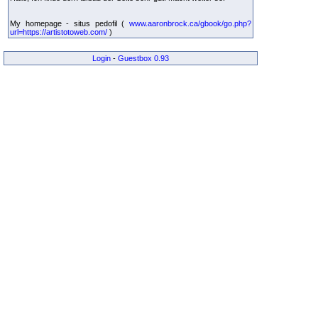
My homepage - situs pedofil (
www.aaronbrock.ca/gbook/go.php?
url=https://artistotoweb.com/
)
Login
-
Guestbox 0.93