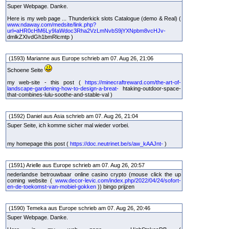
Super Webpage. Danke.
Here is my web page ... Thunderkick slots Catalogue (demo & Real) (
www.ndaway.com/medsite/link.php?
url=aHR0cHM6Ly9IaWdoc3Rha2VzLmNvbS9jYXNpbm8vcHJv-
dmlkZXIvdGh1bmRlcmtp )
(1593) Marianne aus Europe schrieb am 07. Aug 26, 21:06
Schoene Seite
my web-site - this post (
https://minecraftreward.com/the-art-of-
landscape-gardening-how-to-design-a-breat-
htaking-outdoor-space-
that-combines-lulu-soothe-and-stable-val )
(1592) Daniel aus Asia schrieb am 07. Aug 26, 21:04
Super Seite, ich komme sicher mal wieder vorbei.
my homepage this post (
https://doc.neutrinet.be/s/aw_kAAJnt-
)
(1591) Arielle aus Europe schrieb am 07. Aug 26, 20:57
nederlandse betrouwbaar online casino crypto (mouse click the up
coming website (
www.decor-levic.com/index.php/2022/04/24/sofort-
en-de-toekomst-van-mobiel-gokken
)) bingo prijzen
(1590) Temeka aus Europe schrieb am 07. Aug 26, 20:46
Super Webpage. Danke.