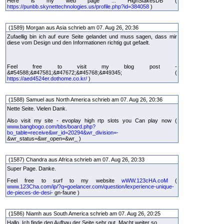
Here is my web page ... HighStakesDB (
https://punbb.skynettechnologies.us/profile.php?id=384058
)
(1589) Morgan aus Asia schrieb am 07. Aug 26, 20:36
Zufaellig bin ich auf eure Seite gelandet und muss sagen, dass mir
diese vom Design und den Informationen richtig gut gefaelt.
Feel free to visit my blog post -
&#54588;&#47581;&#47672;&#45768;&#49345; (
https://aed4524er.dothome.co.kr/
)
(1588) Samuel aus North America schrieb am 07. Aug 26, 20:36
Nette Seite. Vielen Dank.
Also visit my site - evoplay high rtp slots you Can play now (
www.bangbogo.com/bbs/board.php?
bo_table=receive&wr_id=20294&wr_division=-
&wr_status=&wr_open=&wr_ )
(1587) Chandra aus Africa schrieb am 07. Aug 26, 20:33
Super Page. Danke.
Feel free to surf to my website
wWW.123cHA.coM
(
www.123Cha.com/ip/?q=goelancer.com/question/lexperience-unique-
de-pieces-de-desi-
gn-faune )
(1586) Niamh aus South America schrieb am 07. Aug 26, 20:25
Hallo, Ich finde den Aufbau der Seite sehr gut. Macht weiter so.