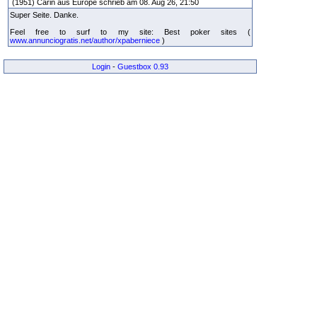
(1951) Carin aus Europe schrieb am 08. Aug 26, 21:50
Super Seite. Danke.
Feel free to surf to my site: Best poker sites (
www.annunciogratis.net/author/xpaberniece
)
Login
-
Guestbox 0.93