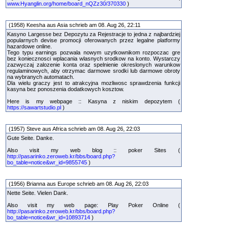
www.Hyanglin.org/home/board_nQZz30/370330
)
(1958) Keesha aus Asia schrieb am 08. Aug 26, 22:11
Kasyno Largesse bez Depozytu za Rejestracje to jedna z najbardziej
popularnych devise promocji oferowanych przez legalne platformy
hazardowe online.
Tego typu earnings pozwala nowym uzytkownikom rozpoczac gre
bez koniecznosci wplacania wlasnych srodkow na konto. Wystarczy
zazwyczaj zalozenie konta oraz spelnienie okreslonych warunkow
regulaminowych, aby otrzymac darmowe srodki lub darmowe obroty
na wybranych automatach.
Dla wielu graczy jest to atrakcyjna mozliwosc sprawdzenia funkcji
kasyna bez ponoszenia dodatkowych kosztow.
Here is my webpage :: Kasyna z niskim depozytem (
https://sawartstudio.pl
)
(1957) Steve aus Africa schrieb am 08. Aug 26, 22:03
Gute Seite. Danke.
Also visit my web blog :: poker Sites (
http://pasarinko.zeroweb.kr/bbs/board.php?
bo_table=notice&wr_id=9855745
)
(1956) Brianna aus Europe schrieb am 08. Aug 26, 22:03
Nette Seite. Vielen Dank.
Also visit my web page: Play Poker Online (
http://pasarinko.zeroweb.kr/bbs/board.php?
bo_table=notice&wr_id=10893714
)