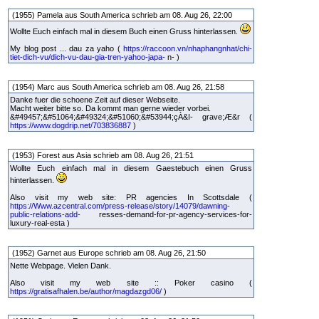
(1955) Pamela aus South America schrieb am 08. Aug 26, 22:00
Wollte Euch einfach mal in diesem Buch einen Gruss hinterlassen.
My blog post ... dau za yaho (
https://raccoon.vn/nhaphangnhat/chi-
tiet-dich-vu/dich-vu-dau-gia-tren-yahoo-japa-
n- )
(1954) Marc aus South America schrieb am 08. Aug 26, 21:58
Danke fuer die schoene Zeit auf dieser Webseite.
Macht weiter bitte so. Da kommt man gerne wieder vorbei.
&#49457;&#51064;&#49324;&#51060;&#53944;çÀ&I- grave;Æ&r (
https://www.dogdrip.net/703836887
)
(1953) Forest aus Asia schrieb am 08. Aug 26, 21:51
Wollte Euch einfach mal in diesem Gaestebuch einen Gruss
hinterlassen.
Also visit my web site: PR agencies In Scottsdale (
https://Www.azcentral.com/press-release/story/14079/dawning-
public-relations-add-
resses-demand-for-pr-agency-services-for-
luxury-real-esta )
(1952) Garnet aus Europe schrieb am 08. Aug 26, 21:50
Nette Webpage. Vielen Dank.
Also visit my web site :: Poker casino (
https://gratisafhalen.be/author/magdazgd06/
)