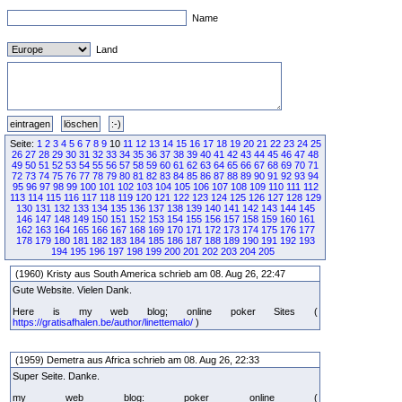
Name
Land
Seite:
1
2
3
4
5
6
7
8
9
10
11
12
13
14
15
16
17
18
19
20
21
22
23
24
25
26
27
28
29
30
31
32
33
34
35
36
37
38
39
40
41
42
43
44
45
46
47
48
49
50
51
52
53
54
55
56
57
58
59
60
61
62
63
64
65
66
67
68
69
70
71
72
73
74
75
76
77
78
79
80
81
82
83
84
85
86
87
88
89
90
91
92
93
94
95
96
97
98
99
100
101
102
103
104
105
106
107
108
109
110
111
112
113
114
115
116
117
118
119
120
121
122
123
124
125
126
127
128
129
130
131
132
133
134
135
136
137
138
139
140
141
142
143
144
145
146
147
148
149
150
151
152
153
154
155
156
157
158
159
160
161
162
163
164
165
166
167
168
169
170
171
172
173
174
175
176
177
178
179
180
181
182
183
184
185
186
187
188
189
190
191
192
193
194
195
196
197
198
199
200
201
202
203
204
205
(1960) Kristy aus South America schrieb am 08. Aug 26, 22:47
Gute Website. Vielen Dank.
Here is my web blog; online poker Sites (
https://gratisafhalen.be/author/linettemalo/
)
(1959) Demetra aus Africa schrieb am 08. Aug 26, 22:33
Super Seite. Danke.
my web blog: poker online (