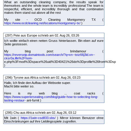
What an outstanding cleaning company, the results speak for
themselves and the whole team is incredibly professional The team is
respectful, efficient, and incredibly thorough and that combination
makes them stand out above all the rest
My site - OCD Cleaning Montgomery TX (
https://www.ocdcleaning.net/locations/montgomery-tx/
)
(297) Pete aus Europe schrieb am 02. Aug 26, 03:26
Ich wollte einfach einen netten Gruss hinterlassen. Bin eben auf eure
Seite gestossen.
My blog post: brindamour (
https://reverseip.domaintools.com/search/?q=xn--tstz66j3id.xn--
cksr0a.life%2Fhom-
e.php%3Fmod%3Dspace%26uid%3D40421%26do%3Dprofile%26from%3Dsp
)
(296) Tyrone aus Africa schrieb am 02. Aug 26, 03:23
Hallo, Ich finde den Aufbau der Webseite super.
Macht bitte weiter so.
Here is my web blog ... coat racks (
https://www.superiorseating.com/blog/guide-how-to-selecting-long-
lasting-restaur-
ant-furnit )
(295) Chu aus Africa schrieb am 02. Aug 26, 03:12
Mit 1win (
https://1win-csd833.sbs/
) Mirror können Benutzer ohne
Einschränkungen auf ihre Lieblingsspiele zugreifen.