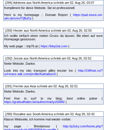
(294) Adrienne aus North America schrieb am 02. Aug 26, 03:07
Kompliment für diese Website. Sie ist professionell.
Here is my homepage :: Domain Report (
https://pad.stuve.uni-
ulm.de/s/evtTjBuFp
)
(293) Hester aus North America schrieb am 02. Aug 26, 02:55
Ich wollte einfach einen netten Gruss da lassen. Bin eben auf eure
Homepage gestossen.
My web page :: trip76.at (
https://blsp2at.com
)
(292) Jessie aus North America schrieb am 02. Aug 26, 02:52
Nette Website. Danke.
Look into my site; transport gilles tessier Inc (
http://1Whois.ru/?
url=trans-talk.com/profile/KathaleenS
)
(291) Fermin aus Asia schrieb am 02. Aug 26, 02:51
Nette Website. Danke.
Feel free to surf to my blog; best online poker (
https://gratisafhalen.be/author/marlys50l46/
)
(290) Rosaline aus South America schrieb am 02. Aug 26, 02:42
Klasse Webseite, ich komme mal wieder vorbei.
my page - Brindamour (
http://p2sky.com/home.php?
mod=space&uid=6904680&do=profile
)