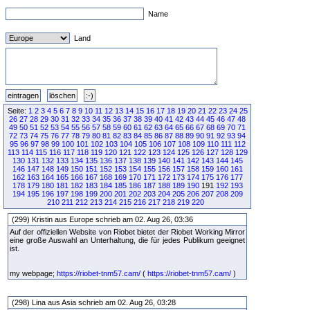
Name
Land
Seite:
1
2
3
4
5
6
7
8
9
10
11
12
13
14
15
16
17
18
19
20
21
22
23
24
25
26
27
28
29
30
31
32
33
34
35
36
37
38
39
40
41
42
43
44
45
46
47
48
49
50
51
52
53
54
55
56
57
58
59
60
61
62
63
64
65
66
67
68
69
70
71
72
73
74
75
76
77
78
79
80
81
82
83
84
85
86
87
88
89
90
91
92
93
94
95
96
97
98
99
100
101
102
103
104
105
106
107
108
109
110
111
112
113
114
115
116
117
118
119
120
121
122
123
124
125
126
127
128
129
130
131
132
133
134
135
136
137
138
139
140
141
142
143
144
145
146
147
148
149
150
151
152
153
154
155
156
157
158
159
160
161
162
163
164
165
166
167
168
169
170
171
172
173
174
175
176
177
178
179
180
181
182
183
184
185
186
187
188
189
190
191
192
193
194
195
196
197
198
199
200
201
202
203
204
205
206
207
208
209
210
211
212
213
214
215
216
217
218
219
220
(299) Kristin aus Europe schrieb am 02. Aug 26, 03:36
Auf der offiziellen Website von Riobet bietet der Riobet Working Mirror
eine große Auswahl an Unterhaltung, die für jedes Publikum geeignet
ist.
my webpage;
https://riobet-tnm57.cam/
(
https://riobet-tnm57.cam/
)
(298) Lina aus Asia schrieb am 02. Aug 26, 03:28