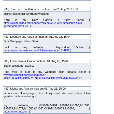
(90) Jared aus South America schrieb am 01. Aug 26, 15:06
online roulette mit sofortüberweisung
Here is my blog: Casino 4 Euro Klarna (
https://Comunidad.Marianoherrera.net/2026/07/09/beliebte-slots-
gewinngebuhren-20-
)
(89) Deandre aus Africa schrieb am 01. Aug 26, 15:04
Gute Webpage. Vielen Dank.
Look at my web-site :: highstakes Online (
https://www.darknesstr.com/highstakescasino244952
)
(88) Eduardo aus Asia schrieb am 01. Aug 26, 15:02
Super Webpage. Danke.
Feel free to surf to my webpage high steaks poker (
www.hiswifeslut.com/video/p.php?
video_id=aHR0cHM6Ly9Xd3cuSGlnaHN0YWtlcy5jb20vcG9-
r )
(87) Nichol aus Asia schrieb am 01. Aug 26, 15:00
Interessante Homepage. Das Design und die nuetzlichen Infos
gefallen mir besonders gut.
my web-site; &#1088;&#1091;&#1090;&#1086;&#1088;
&#1079;&#1077;&#1088;&#1082;&#1072;&#1083;&#1086; (
https://rutordev.com
)