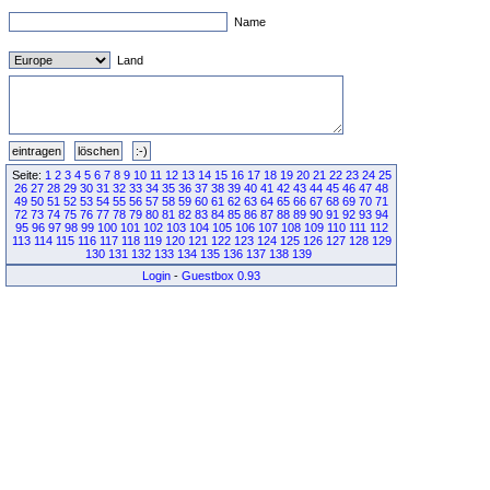
Name
Land
Seite:
1
2
3
4
5
6
7
8
9
10
11
12
13
14
15
16
17
18
19
20
21
22
23
24
25
26
27
28
29
30
31
32
33
34
35
36
37
38
39
40
41
42
43
44
45
46
47
48
49
50
51
52
53
54
55
56
57
58
59
60
61
62
63
64
65
66
67
68
69
70
71
72
73
74
75
76
77
78
79
80
81
82
83
84
85
86
87
88
89
90
91
92
93
94
95
96
97
98
99
100
101
102
103
104
105
106
107
108
109
110
111
112
113
114
115
116
117
118
119
120
121
122
123
124
125
126
127
128
129
130
131
132
133
134
135
136
137
138
139
Login
-
Guestbox 0.93