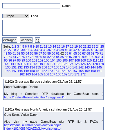
Name
Land
Seite:
1
2
3
4
5
6
7
8
9
10
11
12
13
14
15
16
17
18
19
20
21
22
23
24
25
26
27
28
29
30
31
32
33
34
35
36
37
38
39
40
41
42
43
44
45
46
47
48
49
50
51
52
53
54
55
56
57
58
59
60
61
62
63
64
65
66
67
68
69
70
71
72
73
74
75
76
77
78
79
80
81
82
83
84
85
86
87
88
89
90
91
92
93
94
95
96
97
98
99
100
101
102
103
104
105
106
107
108
109
110
111
112
113
114
115
116
117
118
119
120
121
122
123
124
125
126
127
128
129
130
131
132
133
134
135
136
137
138
139
140
141
142
143
144
145
146
147
148
149
150
151
152
153
154
155
156
157
158
159
160
161
162
163
164
165
166
167
168
169
170
171
172
(1102) Greta aus Europe schrieb am 03. Aug 26, 11:57
Super Webpage. Danke.
My blog :: Complete RTP database for GameBeat slots (
https://gratisafhalen.be/author/greggmerril/
)
(1101) Retha aus North America schrieb am 03. Aug 26, 11:57
Gute Seite. Vielen Dank.
Also visit my page GameBeat slot RTP list & FAQs (
https://panel.nutmailer.com/do/trkln.php?
index=1024083402AZD&id=wqrispttpstq-