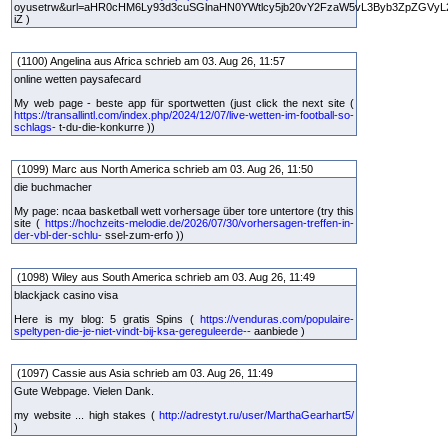
oyusetrw&url=aHR0cHM6Ly93d3cuSGlnaHN0YWtlcy5jb20vY2FzaW5vL3Byb3ZpZGVyL
iZ )
(1100) Angelina aus Africa schrieb am 03. Aug 26, 11:57
online wetten paysafecard
My web page - beste app für sportwetten (just click the next site (
https://transallintl.com/index.php/2024/12/07/live-wetten-im-football-so-
schlags-
t-du-die-konkurre ))
(1099) Marc aus North America schrieb am 03. Aug 26, 11:50
die buchmacher
My page: ncaa basketball wett vorhersage über tore untertore (try this
site (
https://hochzeits-melodie.de/2026/07/30/vorhersagen-treffen-in-
der-vbl-der-schlu-
ssel-zum-erfo ))
(1098) Wiley aus South America schrieb am 03. Aug 26, 11:49
blackjack casino visa
Here is my blog: 5 gratis Spins (
https://venduras.com/populaire-
speltypen-die-je-niet-vindt-bij-ksa-gereguleerde--
aanbiede )
(1097) Cassie aus Asia schrieb am 03. Aug 26, 11:49
Gute Webpage. Vielen Dank.
my website ... high stakes (
http://adrestyt.ru/user/MarthaGearhart5/
)