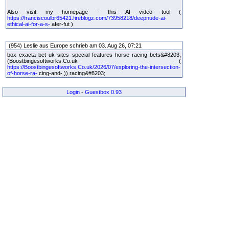
Also visit my homepage - this AI video tool (
https://franciscoulbr65421.fireblogz.com/73958218/deepnude-ai-
ethical-ai-for-a-s-
afer-fut )
(954) Leslie aus Europe schrieb am 03. Aug 26, 07:21
box exacta bet uk sites special features horse racing bets&#8203;
(Boostbingesoftworks.Co.uk (
https://Boostbingesoftworks.Co.uk/2026/07/exploring-the-intersection-
of-horse-ra-
cing-and- )) racing&#8203;
Login
-
Guestbox 0.93