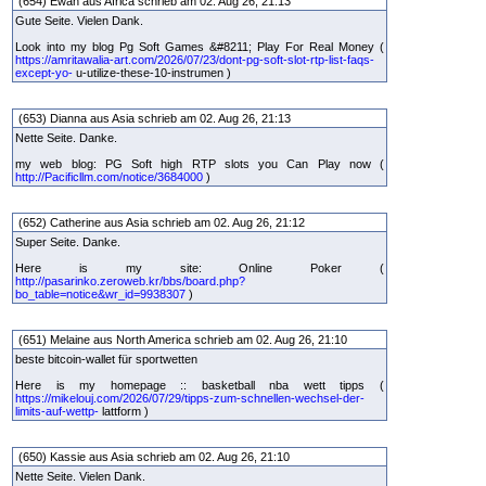
(654) Ewan aus Africa schrieb am 02. Aug 26, 21:13
Gute Seite. Vielen Dank.
Look into my blog Pg Soft Games &#8211; Play For Real Money (
https://amritawalia-art.com/2026/07/23/dont-pg-soft-slot-rtp-list-faqs-
except-yo-
u-utilize-these-10-instrumen )
(653) Dianna aus Asia schrieb am 02. Aug 26, 21:13
Nette Seite. Danke.
my web blog: PG Soft high RTP slots you Can Play now (
http://Pacificllm.com/notice/3684000
)
(652) Catherine aus Asia schrieb am 02. Aug 26, 21:12
Super Seite. Danke.
Here is my site: Online Poker (
http://pasarinko.zeroweb.kr/bbs/board.php?
bo_table=notice&wr_id=9938307
)
(651) Melaine aus North America schrieb am 02. Aug 26, 21:10
beste bitcoin-wallet für sportwetten
Here is my homepage :: basketball nba wett tipps (
https://mikelouj.com/2026/07/29/tipps-zum-schnellen-wechsel-der-
limits-auf-wettp-
lattform )
(650) Kassie aus Asia schrieb am 02. Aug 26, 21:10
Nette Seite. Vielen Dank.