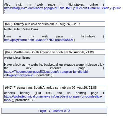
Also visit my web page :: Highstakes online (
https://blog.jinlife.com/index.php/go/aHR0cHM6Ly9XV1cuSGlnaHN0YWtlcy5jb20v
)
(649) Tommy aus Asia schrieb am 02. Aug 26, 21:10
Nette Seite. Vielen Dank.
Here is my web page :: highstake (
http://polyinform.com.ua/user/ZHDLoren490813/
)
(648) Martha aus South America schrieb am 02. Aug 26, 21:09
wettanbieter lizenz
Have a look at my website: basketball euroleague wetten (please click
the next internet page (
https://Thecomputerguys5Cities.com/strategien-fur-die-bbl-
erfolgreich-wetten-in--
deutschla ))
(647) Freeman aus South America schrieb am 02. Aug 26, 21:08
esports betting (just click the up coming page (
https://globaltechnical.ommnews.in/best-betting-apps-for-bundesliga-
fans/
)) prediction 1x2
Login
-
Guestbox 0.93