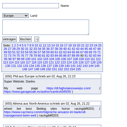
Name
Land
Seite:
1
2
3
4
5
6
7
8
9
10
11
12
13
14
15
16
17
18
19
20
21
22
23
24
25
26
27
28
29
30
31
32
33
34
35
36
37
38
39
40
41
42
43
44
45
46
47
48
49
50
51
52
53
54
55
56
57
58
59
60
61
62
63
64
65
66
67
68
69
70
71
72
73
74
75
76
77
78
79
80
81
82
83
84
85
86
87
88
89
90
91
92
93
94
95
96
97
98
99
100
101
102
103
104
105
106
107
108
109
110
111
112
113
114
115
116
117
118
119
120
121
122
123
124
125
126
127
128
129
130
131
132
133
134
135
136
137
138
139
140
141
142
143
144
145
146
147
148
149
150
151
152
153
154
155
(656) Phil aus Europe schrieb am 02. Aug 26, 21:23
Super Website. Danke.
My web page
https://dl.highstakesweeps.com/
(
https://www.garagesale.es/author/samksb58935/
)
(655) Athena aus North America schrieb am 02. Aug 26, 21:22
wheel bet best Betting sites horse racing&#8203; (
https://www.cazmera.com/erfolgreiche-ansatze-im-bankroll-
management-beim-wett
) racing&#8203;