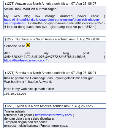
(1273) Antwan aus North America schrieb am 07. Aug 26, 06:07
Vielen Dank! Wollt ich nur mal sagen.
My web blog low voltage armored power cable (
https://intimatefriend.click/cap-dien-cong-nghiep/phan-tich-chuyen-
sau-cap-dien--
luc-ha-the-co-giap-bao-ve-cadivi-061kv-tcvn-5935-1-
4-loi-ruot-dong-cach-dien-pvc- -giap-bang-thep-vo-pvc-n342.h )
(1272) Numbers aus South America schrieb am 07. Aug 26, 06:04
Schoene Seite
Also visit my blog post ::
&#54620;&#44172;&#51076;&#47672;&#45768;&#49345; (
https://6ae4aesd.isweb.co.kr/
)
(1271) Brenda aus North America schrieb am 07. Aug 26, 06:01
Klasse gemachte Homapage, das Layout gefaellt mir sehr gut!
War bestimmt 'n haufen Aufwand.
Here is my web site: ip math tuition
198.46.251.206
(1270) Byron aus North America schrieb am 07. Aug 26, 05:59
7meter adalah
referensi slot gacor (
https://hollerbrewery.com/
)
dengan data yang selalu diperbarui.
Tampilan ringan dan responsif
tersedia melalui halaman 7meter terpercaya.