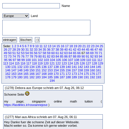
Name
Land
Seite:
1
2
3
4
5
6
7
8
9
10
11
12
13
14
15
16
17
18
19
20
21
22
23
24
25
26
27
28
29
30
31
32
33
34
35
36
37
38
39
40
41
42
43
44
45
46
47
48
49
50
51
52
53
54
55
56
57
58
59
60
61
62
63
64
65
66
67
68
69
70
71
72
73
74
75
76
77
78
79
80
81
82
83
84
85
86
87
88
89
90
91
92
93
94
95
96
97
98
99
100
101
102
103
104
105
106
107
108
109
110
111
112
113
114
115
116
117
118
119
120
121
122
123
124
125
126
127
128
129
130
131
132
133
134
135
136
137
138
139
140
141
142
143
144
145
146
147
148
149
150
151
152
153
154
155
156
157
158
159
160
161
162
163
164
165
166
167
168
169
170
171
172
173
174
175
176
177
178
179
180
181
182
183
184
185
186
187
188
189
190
191
192
193
194
(1278) Debora aus Europe schrieb am 07. Aug 26, 06:12
Schoene Seite
my page; singapore online math tuition (
https://fastlinks.ir/roseannejose
)
(1277) Mari aus Africa schrieb am 07. Aug 26, 06:11
Hey Danke fuer die schoene Zeit auf dieser Webseite.
Macht weiter so. Da komme ich gerne wieder vorbei.