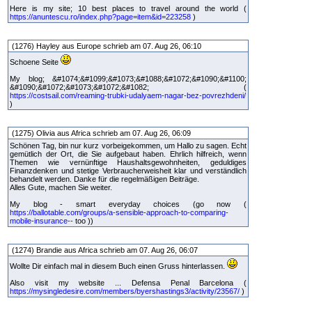
Here is my site; 10 best places to travel around the world (
https://anuntescu.ro/index.php?page=item&id=223258
)
(1276) Hayley aus Europe schrieb am 07. Aug 26, 06:10
Schoene Seite
My blog; &#1074;&#1099;&#1073;&#1088;&#1072;&#1090;&#1100;
&#1090;&#1072;&#1073;&#1072;&#1082; (
https://costsail.com/reaming-trubki-udalyaem-nagar-bez-povrezhdeni/
)
(1275) Olivia aus Africa schrieb am 07. Aug 26, 06:09
Schönen Tag, bin nur kurz vorbeigekommen, um Hallo zu sagen. Echt
gemütlich der Ort, die Sie aufgebaut haben. Ehrlich hilfreich, wenn
Themen wie vernünftige Haushaltsgewohnheiten, geduldiges
Finanzdenken und stetige Verbraucherweisheit klar und verständlich
behandelt werden. Danke für die regelmäßigen Beiträge.
Alles Gute, machen Sie weiter.
My blog - smart everyday choices (go now (
https://ballotable.com/groups/a-sensible-approach-to-comparing-
mobile-insurance--
too ))
(1274) Brandie aus Africa schrieb am 07. Aug 26, 06:07
Wollte Dir einfach mal in diesem Buch einen Gruss hinterlassen.
Also visit my website ... Defensa Penal Barcelona (
https://mysingledesire.com/members/byershastings3/activity/23567/
)