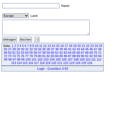
Name
Land
Seite:
1
2
3
4
5
6
7
8
9
10
11
12
13
14
15
16
17
18
19
20
21
22
23
24
25
26
27
28
29
30
31
32
33
34
35
36
37
38
39
40
41
42
43
44
45
46
47
48
49
50
51
52
53
54
55
56
57
58
59
60
61
62
63
64
65
66
67
68
69
70
71
72
73
74
75
76
77
78
79
80
81
82
83
84
85
86
87
88
89
90
91
92
93
94
95
96
97
98
99
100
101
102
103
104
105
106
107
108
109
110
111
112
113
114
115
116
117
118
119
120
121
122
123
124
125
126
Login
-
Guestbox 0.93