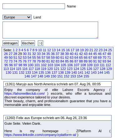
Name
Land
Seite:
1
2
3
4
5
6
7
8
9
10
11
12
13
14
15
16
17
18
19
20
21
22
23
24
25
26
27
28
29
30
31
32
33
34
35
36
37
38
39
40
41
42
43
44
45
46
47
48
49
50
51
52
53
54
55
56
57
58
59
60
61
62
63
64
65
66
67
68
69
70
71
72
73
74
75
76
77
78
79
80
81
82
83
84
85
86
87
88
89
90
91
92
93
94
95
96
97
98
99
100
101
102
103
104
105
106
107
108
109
110
111
112
113
114
115
116
117
118
119
120
121
122
123
124
125
126
127
128
129
130
131
132
133
134
135
136
137
138
139
140
141
142
143
144
145
146
147
148
149
150
151
152
153
154
155
(1261) Maryjo aus North America schrieb am 07. Aug 26, 00:05
Enjoy the company of elite Lahore Escorts Agency (
https://lahoreeliteclub.com/
) escorts, who offer a luxurious and
discreet experience tailored to your desires.
Their beauty, charm, and professionalism guarantee that you have a
memorable and enjoyable time.
(1260) Felix aus Europe schrieb am 06. Aug 26, 23:36
Gute Seite. Vielen Dank.
Here is my homepage :: ZPlatform AI (
https://www.linkedin.com/company/zplatform-ai/
)