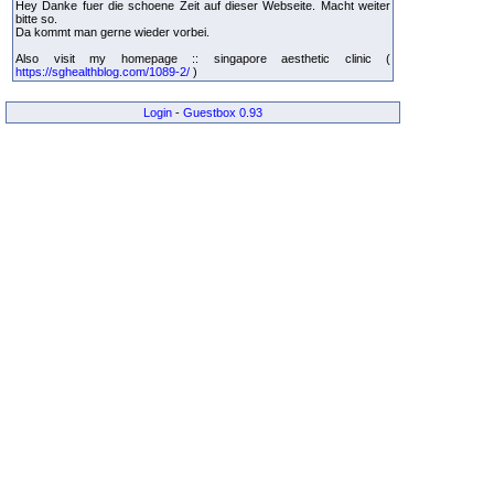
Hey Danke fuer die schoene Zeit auf dieser Webseite. Macht weiter
bitte so.
Da kommt man gerne wieder vorbei.
Also visit my homepage :: singapore aesthetic clinic (
https://sghealthblog.com/1089-2/
)
Login
-
Guestbox 0.93