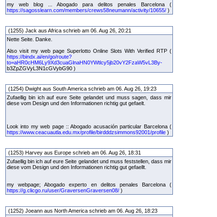
my web blog ... Abogado para delitos penales Barcelona (
https://sagosslearn.com/members/crews58neumann/activity/10655/
)
(1255) Jack aus Africa schrieb am 06. Aug 26, 20:21
Nette Seite. Danke.
Also visit my web page Superlotto Online Slots With Verified RTP (
https://bindx.ai/en/go/route?
to=aHR0cHM6Ly9Xd3cuaGlnaHN0YWtlcy5jb20vY2FzaW5vL3By-
b3ZpZGVyL3N1cGVybG90 )
(1254) Dwight aus South America schrieb am 06. Aug 26, 19:23
Zufaellig bin ich auf eure Seite gelandet und muss sagen, dass mir
diese vom Design und den Informationen richtig gut gefaelt.
Look into my web page :: Abogado acusación particular Barcelona (
https://www.ceacuautla.edu.mx/profile/birdddzsimmons92001/profile
)
(1253) Harvey aus Europe schrieb am 06. Aug 26, 18:31
Zufaellig bin ich auf eure Seite gelandet und muss feststellen, dass mir
diese vom Design und den Informationen richtig gut gefaellt.
my webpage; Abogado experto en delitos penales Barcelona (
https://g.clicgo.ru/user/GraversenGraversen08/
)
(1252) Joeann aus North America schrieb am 06. Aug 26, 18:23