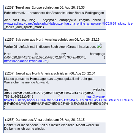
(1259) Terrell aus Europe schrieb am 06. Aug 26, 23:33
Echt informativ -- besonders der Abschnitt ueber Bonus-Bedingungen.
Also visit my blog - najlepsze europejskie kasyna online (
www.sapijaszko.net/index.php/Najlepsze_kasyna_online_w_polsce_%C2%B7_slots,_live
_tables_and_sports_mark )
(1258) Sylvester aus North America schrieb am 06. Aug 26, 23:16
Wollte Dir einfach mal in diesem Buch einen Gruss hinterlassen.
Here is my homepage
&#54620;&#44172;&#51076;&#47672;&#45768;&#49345; (
https://6ae4aesd.isweb.co.kr/
)
(1257) Jarrod aus North America schrieb am 06. Aug 26, 22:34
Klasse gemachte Homapage, das Layout gefaellt mir sehr gut!
War sicher ne menge Aufwand.
my website;
&#53080;&#53584;&#52768;&#51060;&#50857;&#47308;&#54-
788;&#44552;&#548 (
https://hwang-
ticket365.netlify.app/%EC%A0%95%EB%B3%B4%EC%9D%B4%EC%9A%A9%EB
B4%EC%9A%A9%EB%A3%8C%ED%98%84%EA%B8%88%ED%99%
)
(1256) Darlene aus Africa schrieb am 06. Aug 26, 22:15
Danke fuer die schoene Zeit auf dieser Webseite. Macht weiter so.
Da komme ich gerne wieder.