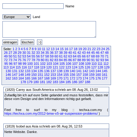
Name
Land
Seite:
1
2
3
4
5
6
7
8
9
10
11
12
13
14
15
16
17
18
19
20
21
22
23
24
25
26
27
28
29
30
31
32
33
34
35
36
37
38
39
40
41
42
43
44
45
46
47
48
49
50
51
52
53
54
55
56
57
58
59
60
61
62
63
64
65
66
67
68
69
70
71
72
73
74
75
76
77
78
79
80
81
82
83
84
85
86
87
88
89
90
91
92
93
94
95
96
97
98
99
100
101
102
103
104
105
106
107
108
109
110
111
112
113
114
115
116
117
118
119
120
121
122
123
124
125
126
127
128
129
130
131
132
133
134
135
136
137
138
139
140
141
142
143
144
145
146
147
148
149
150
151
152
153
154
155
156
157
158
159
160
161
162
163
164
165
166
167
168
169
170
171
172
173
174
175
176
177
178
179
180
181
182
183
184
185
186
187
188
(1820) Carey aus South America schrieb am 08. Aug 26, 13:02
Zufaellig bin ich auf eure Seite gelandet und muss feststellen, dass mir
diese vom Design und den Informationen richtig gut gefaelt.
Feel free to surf to my blog :: techxa.com.my (
https://techxa.com.my/2012-bmw-x5-air-suspension-problems/
)
(1819) Isobel aus Asia schrieb am 08. Aug 26, 12:53
Nette Website. Danke.