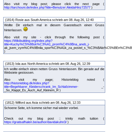
Also visit my blog post; please click the next page (
http://tarchouni.de/index.php?title=Benutzer:AleidaHinz72577
)
(1814) Rosie aus South America schrieb am 08. Aug 26, 12:40
Wollte Dir einfach mal in diesem Gaestebuch einen Gruss
hinterlassen.
Also visit my site - click through the following post (
https://Wikibuilding.org/index.php?
title=Kuchy%C5%88sk%C3%A1_prom%C4%9Bna_aneb_j-
ak_jsem_vym%C4%9Bnila_spor%C3%A1k_za_postel_s_%C3%BAlo%C5%BEn%C3%B
)
(1813) Iola aus North America schrieb am 08. Aug 26, 12:39
Ich wollte einfach einen netten Gruss hinterlassen. Bin gerade auf die
Websiete gestossen.
Also visit my page; Historieblog noted (
http://historieblog.dk/index.php?
title=Begehbarer_Kleiderschrank_Im_Schlafzimmer-
_-
_So_Klappt_Es_Auch_Auf_Kleinem_R )
(1812) Wilford aus Asia schrieb am 08. Aug 26, 12:33
Schoene Seite, ich komme sicher mal wieder vorbei.
Check out my blog post :: trinity math tuition (
https://gratisafhalen.be/author/davidakuhn3/
)