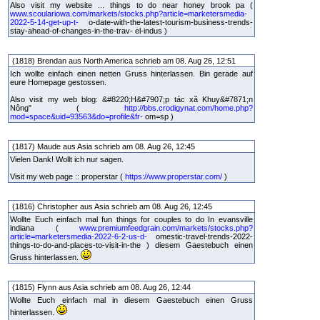
Also visit my website ... things to do near honey brook pa (
www.scoulariowa.com/markets/stocks.php?article=marketersmedia-
2022-5-14-get-up-t-
o-date-with-the-latest-tourism-business-trends-
stay-ahead-of-changes-in-the-trav- el-indus )
(1818) Brendan aus North America schrieb am 08. Aug 26, 12:51
Ich wollte einfach einen netten Gruss hinterlassen. Bin gerade auf
eure Homepage gestossen.
Also visit my web blog: &#8220;H&#7907;p tác xã Khuy&#7871;n
Nông" (
http://bbs.crodigynat.com/home.php?
mod=space&uid=93563&do=profile&fr-
om=sp )
(1817) Maude aus Asia schrieb am 08. Aug 26, 12:45
Vielen Dank! Wollt ich nur sagen.
Visit my web page :: properstar (
https://www.properstar.com/
)
(1816) Christopher aus Asia schrieb am 08. Aug 26, 12:45
Wollte Euch einfach mal fun things for couples to do In evansville
indiana (
www.premiumfeedgrain.com/markets/stocks.php?
article=marketersmedia-2022-6-2-us-d-
omestic-travel-trends-2022-
things-to-do-and-places-to-visit-in-the ) diesem Gaestebuch einen
Gruss hinterlassen.
(1815) Flynn aus Asia schrieb am 08. Aug 26, 12:44
Wollte Euch einfach mal in diesem Gaestebuch einen Gruss
hinterlassen.