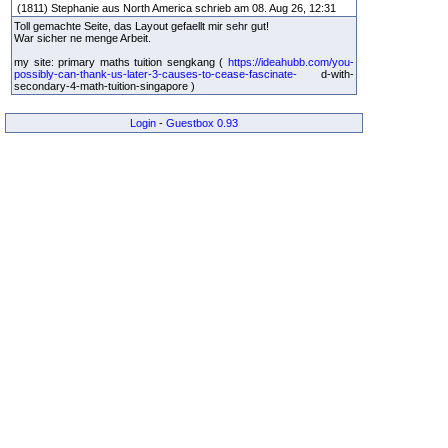
(1811) Stephanie aus North America schrieb am 08. Aug 26, 12:31
Toll gemachte Seite, das Layout gefaellt mir sehr gut!
War sicher ne menge Arbeit.
my site: primary maths tuition sengkang (
https://ideahubb.com/you-
possibly-can-thank-us-later-3-causes-to-cease-fascinate-
d-with-
secondary-4-math-tuition-singapore )
Login
-
Guestbox 0.93