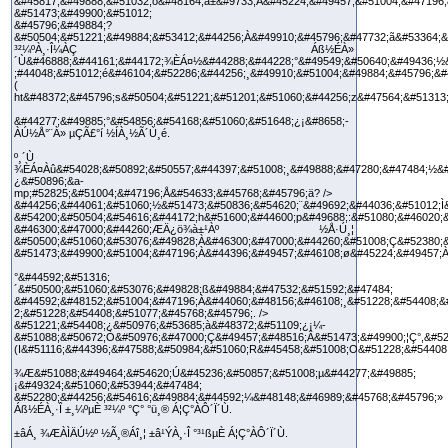
&#45817;&#49888;&#51032;ö&#48164;à±&#9733;À&#45224;&#49457;&#51004;&#47196;
&#51473;&#49900;&#51012;
&#45796;&#49884;?
&#50504;&#51221;&#49884;&#53412;&#44256;À&#49910;&#45796;&#47732;ã&#53364;&
³²¼ºÀ¸·Î¼­ÀÇ Áß½ÉÀ»
´Ù&#46888;&#44161;&#44172;¾ÈÁ¤½&#44288;&#44228;°&#49549;&#50640;&#49436;½
;#44048;&#51012;é&#46104;&#52286;&#44256;¸&#49910;&#51004;&#49884;&#45796;&#
(
ht&#48372;&#45796;s&#50504;&#51221;&#51201;&#51060;&#44256;z&#47564;&#51313
&#44277;&#49885;°&#54856;&#54168;&#51060;&#51648;¿¡&#8658;­
ÀÚ½Å°¨À» µÇÃ£°í ½ÍÀ¸½Ã´Ù¸é.
º¸´Ù
¾ÈÁ¤Àû&#54028;&#50892;&#50557;&#44397;&#51008;¸&#49888;&#47280;&#47484;½&#
¿&#50896;&a-
mp;#52825;&#51004;&#47196;Å&#54633;&#45768;&#45796;ä? />
&#44256;&#44061;&#51060;½&#51473;&#50836;&#54620;¨&#49692;&#44036;&#51012;Ì
&#54200;&#50504;&#54616;&#44172;h&#51600;&#44600;p&#49688;:&#51080;&#46020;
&#46300;&#47000;&#44260;ÆÄ¿ö¾à±¹Àº ½Å·Ú¸¦
&#50500;&#51060;&#53076;&#49828;À&#46300;&#47000;&#44260;&#51008;Ç&#52380;
&#51473;&#49900;&#51004;&#47196;À&#44396;&#49457;&#46108;ø&#45224;&#49457;À
°&#44592;&#51316;
´&#50500;&#51060;&#53076;&#49828;ß&#49884;&#47532;&#51592;&#47484;
&#44592;&#48152;&#51004;&#47196;À&#44060;&#48156;&#46108;¸&#51228;&#54408;&
2;&#51228;&#54408;&#51077;&#45768;&#45796;. />
&#51221;&#54408;¿&#50976;&#53685;à&#48372;&#51109;¿¡¼­
&#51088;&#50672;Ò&#50976;&#47000;Ç&#49457;&#48516;Â&#51473;&#49900;¦Ç°,&#52
(I&#51116;&#44396;&#47588;&#50984;&#51060;R&#45458;&#51008;O&#51228;&#54408
¾Æ&#51088;&#49464;&#54620;Ú&#45236;&#50857;&#51008;µ&#44277;&#49885;
¡&#49324;&#51060;&#53944;&#47484;
&#52280;&#44256;&#54616;&#49884;&#44592;¼&#48148;&#46989;&#45768;&#45796;»
Áß½ÉÀ¸·Î ±¸¼ºµÈ ³²¼º °Ç°­ °ü¸® Á¦Ç°ÀÔ´Ï´Ù.
±âÁ¸ ¾ÆÀÌÄÚ½º ½Ã¸®Áî¸¦ ±â¹ÝÀ¸·Î °³¹ßµÈ Á¦Ç°ÀÔ´Ï´Ù.