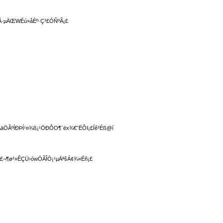
WÂ·µÄŒWÉú×åÈº·Ç³£ÓÑºÃ¡£
äÖÃºÍÐÞÍ¹¤¾ß¡¹ÖÐÔO¶¨ëx¾€˜ËÕI¡£Íê³Éß@í
¬¶ø²»ÊÇÜ›ówÓÃÎÒ¡¹µÄªšÁ¢¾«Éñ¡£