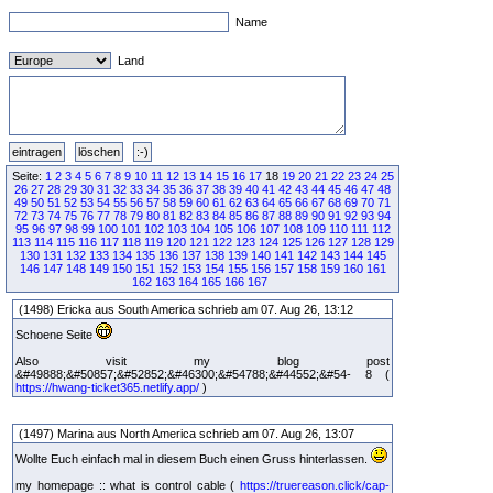
Name
Land
Seite:
1
2
3
4
5
6
7
8
9
10
11
12
13
14
15
16
17
18
19
20
21
22
23
24
25
26
27
28
29
30
31
32
33
34
35
36
37
38
39
40
41
42
43
44
45
46
47
48
49
50
51
52
53
54
55
56
57
58
59
60
61
62
63
64
65
66
67
68
69
70
71
72
73
74
75
76
77
78
79
80
81
82
83
84
85
86
87
88
89
90
91
92
93
94
95
96
97
98
99
100
101
102
103
104
105
106
107
108
109
110
111
112
113
114
115
116
117
118
119
120
121
122
123
124
125
126
127
128
129
130
131
132
133
134
135
136
137
138
139
140
141
142
143
144
145
146
147
148
149
150
151
152
153
154
155
156
157
158
159
160
161
162
163
164
165
166
167
(1498) Ericka aus South America schrieb am 07. Aug 26, 13:12
Schoene Seite
Also visit my blog post
&#49888;&#50857;&#52852;&#46300;&#54788;&#44552;&#54- 8 (
https://hwang-ticket365.netlify.app/
)
(1497) Marina aus North America schrieb am 07. Aug 26, 13:07
Wollte Euch einfach mal in diesem Buch einen Gruss hinterlassen.
my homepage :: what is control cable (
https://truereason.click/cap-