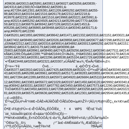
ÒªŒ¬Fß@‚€²Ù×÷£¬Ê¹ÓÃÕß¿ÉÒÔÏÈé_†¢ WPS ³ÌÊ½£¨Ÿoíš
´òé_¾ßówÎÄ¼þ£©£¬È»ááüc“ôÓÒÉÏ½ÇÈý—
l™M¾€»òßMÈë¡¸È«¾ÖÔOÖÃ¡¹£¬ßx“ñ¡¸ÅäÖÃºÍÐÞÍ¹¤¾ß¡¹¡£ÔÚÌø³öµÄÒ•
´°ÖÐüc“ô¡¸¸ß¼‰¡¹°´âo£¬ßMÈëááßx“ñ¡¸ÆäËûßxí—
¡¹í“ºž¡£ÕÒµ½Ãûžé¡¸¼æÈÝëx¾€ î‘BÏÂµÄÎ