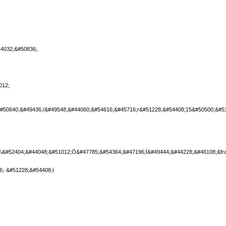
4032;&#50836;.
012;
#50640;&#49436;/&#49548;&#44060;&#54616;&#45716;r&#51228;&#54408;15&#50500;&#5
&#52404;&#44048;&#51012;Ö&#47785;&#54364;&#47196;Ï&#49444;&#44228;&#46108;&fr
;·&#51228;&#54408;ï