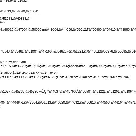
&#49436;&#51032;
#47533;&#51060;&#46041;
&#51088;&#49888;&-
477
;&#49828;&#47084;&#50868;m&#49884;&#44036;&#51012;¶&#50896;&#54616;&#49888;&#4
48148;&#53461;&#51004;&#47196;î&#54620;½&#51221;&#54408;£&#50976;&#53685;&#51
&#48372;&#45796;
&#47197;i&#46037;&#49845;&#45768;&#45796;npock&#54028;&#50892;&#50557;&#44397;&
&#50672;Á&#49457;&#48516;&#51012;
&#44148;&#44053;Î&#44288;&#47532;Õ&#51228;&#54408;&#51077;&#45768;&#45796;
#51077;&#45768;&#45796;¾ÈÇÏ°&#48372;&#45796;Á&#50504;&#51221;&#51201;&#51064;¼
404;&#44048;Æ&#47564;&#51313;&#46020;&#44032;½&#50616;&#44553;&#46104;&#45716
;