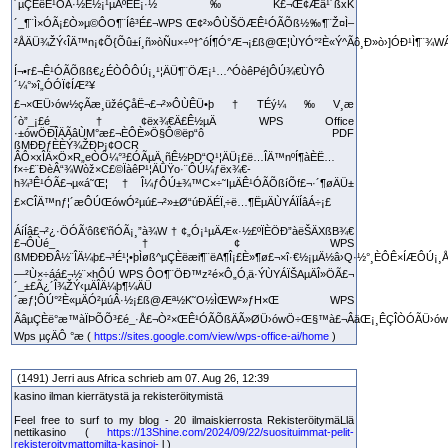
´µÇÈëÊ¹ÓÃ·½Ê½¡¹µÄºËÈ¡·½‰K£¬Œ¢Æä¹´ßxK
´_¶¨Ì×ÓÃ¡£Ò»µ©ÔO¶¨Íê³É£¬WPS Œ¢²»ÔÙŠÖÆÊ¹ÓÃÕß½‰¶¨Ž¤Ì–
²ÅÄÜ¾ŽÝ‹ÎÄ™n¡¢Õ{Õû±í¸ñ»òÑu×÷º†ˆóÍ¶Ó°Æ¬¡£ß@Œ¦ÙYÓ°²È«Ý^Ãô¸Ð»ò›]ÓÐ¹Ì¶¨¾
Í¬•r£¬Ê¹ÓÃÕßß€¿ÉÒÔÔÚ¡¸¹¦ÄÜ¶¨ÖÆ¡¹…^ÓòêPé]ÔÚ¾€ÙYÔ
´¼°»î„ÓÓÏ¢ÍÆ²¥
£¬×ŒÜ›ów½çÃæ¸üžéÇåË¬£¬²»ÔÙÊÜ•þ†TÉý¼‰V¸æ
´ò”_¡£é_†¢ëx¾€Ä£Ê½µÄ WPS Office
·±ówÖÐÎÄÃâÙM°æ£¬ÈÔÈ»Ö§Ô®ëp“ô PDF
ßMÐÐƒÈÈÝ¾ŽÐÞ¡¢OCR
ÂÔ×xÎÄ×Ö×R„eÒÔ¼°³£ÓÃµÄ¸ñÊ½ÞD“Q¹¦ÄÜ¡£ë…ÎÄ™nºÍ¶àÈË…
f×÷£¨ÐèÂ“¾Wòž×C£©ÏàêP¹¦ÄÜŸo·¨ÔÚ¼ƒëx¾€­
h¾³Ê¹ÓÃ£¬µ«á˜Œ¦†Î¼ƒÔÚ±¾™C×÷˜IµÄÊ¹ÓÃÕßíÕf£¬·´¶øÄÜ±
£×CÎÄ™nƒ¦´æÔÚŒówÓ²µú£¬²»±Ø“úÐÄÉÏ‚÷ë…¶ËµÄÙYÁÏÍâÁ÷¡£
ÁíÍâ£¬²¿·ÖÓÃ‘ôß€’ñÓÃ¡¸”à¾W†¢„Ó¡¹µÄÆ«·½£ºÏÈÖÐ”àëŠÄXßB¾€
£¬ÔÙé_†¢ WPS
ßMÐÐÐÂ½¨ÎÄ¼þ£¬³É¹¦•þÌøß^µÇÈëæi¶¨ëA¶Î¡£È»¶ø£¬×î·€½¡µÄ½â›Q·½°¸ÈÔÊ×ÍÆÔÚ¡¸Å
—²Ù×÷áá£¬½¨×hÔÚ WPS ÔO¶¨ÖÐ™z²é×Ô„Ó‚ä·ÝÙYÁÏŠAµÄÎ»ÖÃ£¬
´_±£Ã¿´Î¾ŽÝ‹µÄÎÄ¼þ¶¼ÄÜ
´æƒ¦ÔÚ°²È«µÄÓ²µúÂ·½¡£ß@Æª½K˜O½ÌŒW²»ƒH×Œ WPS
ÃâµÇÈë°æ™àÏÞÕÕ³£é_·Å£¬Ò²×ŒÊ¹ÓÃÕßÄÃ»ØÜ›ówÖ÷Œ§™à£¬ÂäŒ¡¸ÊÇÎÒÓÃÜ›ów£
Wps µçÄÔ °æ (
https://sites.google.com/view/wps-office-ai/home
)
(1491) Jerri aus Africa schrieb am 07. Aug 26, 12:39
kasino ilman kierrätystä ja rekisteröitymistä
Feel free to surf to my blog - 20 ilmaiskierrosta RekisteröitymäLlä
nettikasino (
https://13Shine.com/2024/09/22/suosituimmat-pelit-
rekisteroitymattomilta-kasinoi-
l )