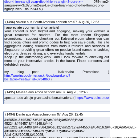
dieu-khien-sangjin/cap-dieu-khien-sangjin-3-core-x--
075-mm2-
sangjin-rvv-3x075mm2-su-lua-chon-hoan-hao-cho-he-thong-cong-
nghiep-hien-- dai-n343.h )
(1496) Valerie aus South America schrieb am 07. Aug 26, 12:53
I appreciate your terrific short article!
Your content is both helpful and engaging, making your website a
great resource for readers. For the most recent Singapore
promotions, I suggest checking out Kaizenaire.com where you can
find special offers and promo codes to help you save cash. This site
aggregates leading discounts from various retailers and services in
Singapore, providing great offers on popular brand names in fashion,
electronic devices, dining, and everyday fundamentals.
Keep up the outstanding work, and I look forward to checking out
more of your informative articles in the future. Finest concerns and
delighted reading!
my blog post ... Kaizenaire Promotions (
http://woojincopolymer.co.kr/bbs/board.php?
bo_table=free&wr_id=3734860
)
(1495) Malissa aus Africa schrieb am 07. Aug 26, 12:46
apostar todo al rojo gran casino benalmadena (
https://www.suinso.es/
)
(1494) Dante aus Asia schrieb am 07. Aug 26, 12:45
&#50504;&#45397;&#54616;&#49464;&#50836;Ï¼&#-
45224;&#49457;&#44148;&#440
&#51221;&#54408;&#47564;&#51012;°&#52712;&#44553;&#54616;&#45716;Á&#54028;-
&#50892;&#50557;&#44397;&#51077;&#45768;&#457
Ãë±ÞÇÏ&#10025;&#10025;