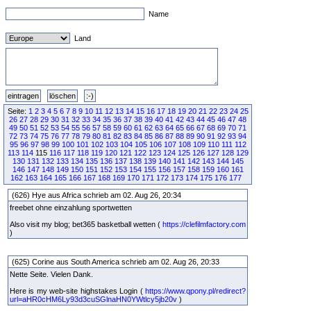
Name
Land
Seite:
1
2
3
4
5
6
7
8
9
10
11
12
13
14
15
16
17
18
19
20
21
22
23
24
25
26
27
28
29
30
31
32
33
34
35
36
37
38
39
40
41
42
43
44
45
46
47
48
49
50
51
52
53
54
55
56
57
58
59
60
61
62
63
64
65
66
67
68
69
70
71
72
73
74
75
76
77
78
79
80
81
82
83
84
85
86
87
88
89
90
91
92
93
94
95
96
97
98
99
100
101
102
103
104
105
106
107
108
109
110
111
112
113
114
115
116
117
118
119
120
121
122
123
124
125
126
127
128
129
130
131
132
133
134
135
136
137
138
139
140
141
142
143
144
145
146
147
148
149
150
151
152
153
154
155
156
157
158
159
160
161
162
163
164
165
166
167
168
169
170
171
172
173
174
175
176
177
(626) Hye aus Africa schrieb am 02. Aug 26, 20:34
freebet ohne einzahlung sportwetten
Also visit my blog; bet365 basketball wetten (
https://clefilmfactory.com
)
(625) Corine aus South America schrieb am 02. Aug 26, 20:33
Nette Seite. Vielen Dank.
Here is my web-site highstakes Login (
https://www.qpony.pl/redirect?
url=aHR0cHM6Ly93d3cuSGlnaHN0YWtlcy5jb20v
)