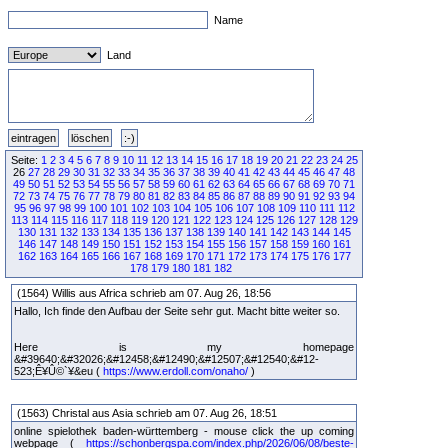
Name
Land
Seite:
1
2
3
4
5
6
7
8
9
10
11
12
13
14
15
16
17
18
19
20
21
22
23
24
25
26
27
28
29
30
31
32
33
34
35
36
37
38
39
40
41
42
43
44
45
46
47
48
49
50
51
52
53
54
55
56
57
58
59
60
61
62
63
64
65
66
67
68
69
70
71
72
73
74
75
76
77
78
79
80
81
82
83
84
85
86
87
88
89
90
91
92
93
94
95
96
97
98
99
100
101
102
103
104
105
106
107
108
109
110
111
112
113
114
115
116
117
118
119
120
121
122
123
124
125
126
127
128
129
130
131
132
133
134
135
136
137
138
139
140
141
142
143
144
145
146
147
148
149
150
151
152
153
154
155
156
157
158
159
160
161
162
163
164
165
166
167
168
169
170
171
172
173
174
175
176
177
178
179
180
181
182
(1564) Willis aus Africa schrieb am 07. Aug 26, 18:56
Hallo, Ich finde den Aufbau der Seite sehr gut. Macht bitte weiter so.
Here is my homepage
&#39640;&#32026;&#12458;&#12490;&#12507;&#12540;&#12-
523;Ê¥Û©`¥&eu (
https://www.erdoll.com/onaho/
)
(1563) Christal aus Asia schrieb am 07. Aug 26, 18:51
online spielothek baden-württemberg - mouse click the up coming
webpage (
https://schonbergspa.com/index.php/2026/06/08/beste-