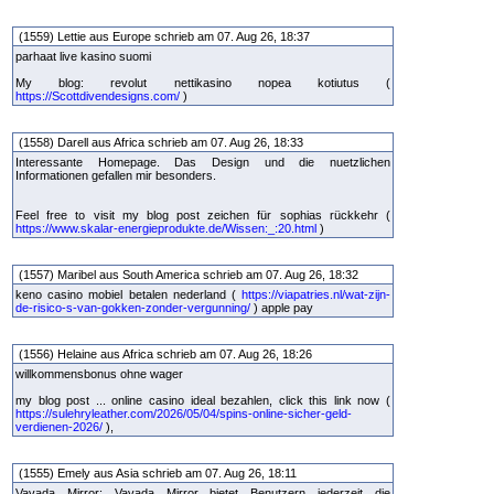
(1559) Lettie aus Europe schrieb am 07. Aug 26, 18:37
parhaat live kasino suomi
My blog: revolut nettikasino nopea kotiutus (
https://Scottdivendesigns.com/
)
(1558) Darell aus Africa schrieb am 07. Aug 26, 18:33
Interessante Homepage. Das Design und die nuetzlichen
Informationen gefallen mir besonders.
Feel free to visit my blog post zeichen für sophias rückkehr (
https://www.skalar-energieprodukte.de/Wissen:_:20.html
)
(1557) Maribel aus South America schrieb am 07. Aug 26, 18:32
keno casino mobiel betalen nederland (
https://viapatries.nl/wat-zijn-
de-risico-s-van-gokken-zonder-vergunning/
) apple pay
(1556) Helaine aus Africa schrieb am 07. Aug 26, 18:26
willkommensbonus ohne wager
my blog post ... online casino ideal bezahlen, click this link now (
https://sulehryleather.com/2026/05/04/spins-online-sicher-geld-
verdienen-2026/
),
(1555) Emely aus Asia schrieb am 07. Aug 26, 18:11
Vavada Mirror: Vavada Mirror bietet Benutzern jederzeit die