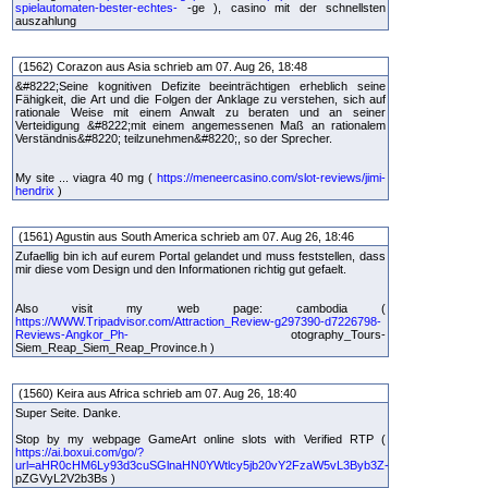
spielautomaten-bester-echtes-
-ge ), casino mit der schnellsten
auszahlung
(1562) Corazon aus Asia schrieb am 07. Aug 26, 18:48
&#8222;Seine kognitiven Defizite beeinträchtigen erheblich seine
Fähigkeit, die Art und die Folgen der Anklage zu verstehen, sich auf
rationale Weise mit einem Anwalt zu beraten und an seiner
Verteidigung &#8222;mit einem angemessenen Maß an rationalem
Verständnis&#8220; teilzunehmen&#8220;, so der Sprecher.
My site ... viagra 40 mg (
https://meneercasino.com/slot-reviews/jimi-
hendrix
)
(1561) Agustin aus South America schrieb am 07. Aug 26, 18:46
Zufaellig bin ich auf eurem Portal gelandet und muss feststellen, dass
mir diese vom Design und den Informationen richtig gut gefaelt.
Also visit my web page: cambodia (
https://WWW.Tripadvisor.com/Attraction_Review-g297390-d7226798-
Reviews-Angkor_Ph-
otography_Tours-
Siem_Reap_Siem_Reap_Province.h )
(1560) Keira aus Africa schrieb am 07. Aug 26, 18:40
Super Seite. Danke.
Stop by my webpage GameArt online slots with Verified RTP (
https://ai.boxui.com/go/?
url=aHR0cHM6Ly93d3cuSGlnaHN0YWtlcy5jb20vY2FzaW5vL3Byb3Z-
pZGVyL2V2b3Bs )