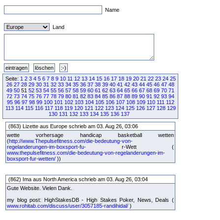
Name
Land
Seite:
1
2
3
4
5
6
7
8
9
10
11
12
13
14
15
16
17
18
19
20
21
22
23
24
25
26
27
28
29
30
31
32
33
34
35
36
37
38
39
40
41
42
43
44
45
46
47
48
49
50
51
52
53
54
55
56
57
58
59
60
61
62
63
64
65
66
67
68
69
70
71
72
73
74
75
76
77
78
79
80
81
82
83
84
85
86
87
88
89
90
91
92
93
94
95
96
97
98
99
100
101
102
103
104
105
106
107
108
109
110
111
112
113
114
115
116
117
118
119
120
121
122
123
124
125
126
127
128
129
130
131
132
133
134
135
136
137
(863) Lizette aus Europe schrieb am 03. Aug 26, 03:06
wette vorhersage handicap basketball wetten
(
http://www.Thepulsefitness.com/die-bedeutung-von-
regelanderungen-im-boxsport-fu-
r-Wett (
www.thepulsefitness.com/die-bedeutung-von-regelanderungen-im-
boxsport-fur-wetten/
))
(862) Ima aus North America schrieb am 03. Aug 26, 03:04
Gute Website. Vielen Dank.
my blog post: HighStakesDB - High Stakes Poker, News, Deals (
www.rohitab.com/discuss/user/3057185-randihidal/
)