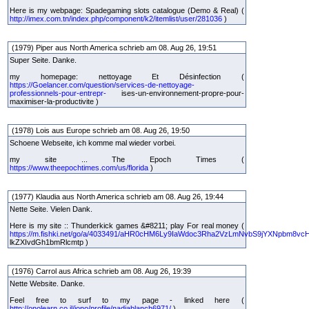
Here is my webpage: Spadegaming slots catalogue (Demo & Real) (
http://imex.com.tn/index.php/component/k2/itemlist/user/281036
)
(1979) Piper aus North America schrieb am 08. Aug 26, 19:51
Super Seite. Danke.
my homepage: nettoyage Et Désinfection (
https://Goelancer.com/question/services-de-nettoyage-
professionnels-pour-entrepr-
ises-un-environnement-propre-pour-
maximiser-la-productivite )
(1978) Lois aus Europe schrieb am 08. Aug 26, 19:50
Schoene Webseite, ich komme mal wieder vorbei.
my site ... The Epoch Times (
https://www.theepochtimes.com/us/florida
)
(1977) Klaudia aus North America schrieb am 08. Aug 26, 19:44
Nette Seite. Vielen Dank.
Here is my site :: Thunderkick games &#8211; play For real money (
https://m.fishki.net/go/a/4033491/aHR0cHM6Ly9IaWdoc3Rha2VzLmNvbS9jYXNpbm8vc
lkZXIvdGh1bmRlcmtp )
(1976) Carrol aus Africa schrieb am 08. Aug 26, 19:39
Nette Website. Danke.
Feel free to surf to my page - linked here (
http://onolearn.co.il/jono/profile/nadiablanch6971/
)