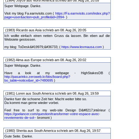
(1984) Joyce aus North America schrieb am 08. Aug 26, 20:05
Super Webpage. Danke.
Visit my blog Fa.earnvisits.com (
https://Fa.earnvisits.com/index.php?
page=user&action=pub_profile&id=2894-
)
(1983) Ricardo aus Asia schrieb am 08. Aug 26, 20:05
Ich wollte einfach einen netten Gruss da lassen. Bin eben auf die
Websiete gestossen.
my blog: ToDesk&#19979;&#36733; (
https://www.lexmausa.com
)
(1982) Alma aus Europe schrieb am 08. Aug 26, 20:02
Super Webpage. Danke.
Have a look at my webpage - HighStakesDB (
http://pasarinko.zeroweb.kr/bbs/board.php?
bo_table=notice&wr_id=7480695
)
(1981) Loren aus South America schrieb am 08. Aug 26, 19:59
Danke fuer die schoene Zeit hier. Macht weiter bitte so.
Da kommt man gerne wieder vorbei.
Feel free to surf to my web-site Design D&#8217;intérieur (
https://goelancer.com/question/transformer-votre-espace-avec-
revetements-de-sol--
bromont )
(1980) Sherita aus South America schrieb am 08. Aug 26, 19:57
Gute Seite. Danke.