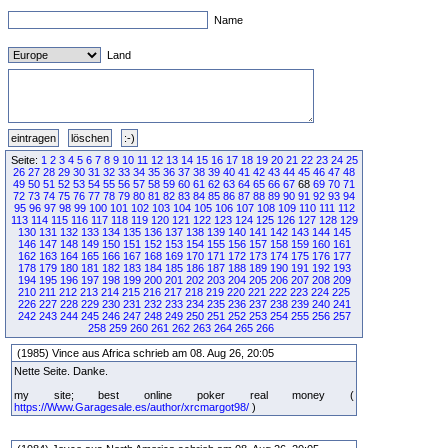
Name
Land
Seite:
1
2
3
4
5
6
7
8
9
10
11
12
13
14
15
16
17
18
19
20
21
22
23
24
25
26
27
28
29
30
31
32
33
34
35
36
37
38
39
40
41
42
43
44
45
46
47
48
49
50
51
52
53
54
55
56
57
58
59
60
61
62
63
64
65
66
67
68
69
70
71
72
73
74
75
76
77
78
79
80
81
82
83
84
85
86
87
88
89
90
91
92
93
94
95
96
97
98
99
100
101
102
103
104
105
106
107
108
109
110
111
112
113
114
115
116
117
118
119
120
121
122
123
124
125
126
127
128
129
130
131
132
133
134
135
136
137
138
139
140
141
142
143
144
145
146
147
148
149
150
151
152
153
154
155
156
157
158
159
160
161
162
163
164
165
166
167
168
169
170
171
172
173
174
175
176
177
178
179
180
181
182
183
184
185
186
187
188
189
190
191
192
193
194
195
196
197
198
199
200
201
202
203
204
205
206
207
208
209
210
211
212
213
214
215
216
217
218
219
220
221
222
223
224
225
226
227
228
229
230
231
232
233
234
235
236
237
238
239
240
241
242
243
244
245
246
247
248
249
250
251
252
253
254
255
256
257
258
259
260
261
262
263
264
265
266
(1985) Vince aus Africa schrieb am 08. Aug 26, 20:05
Nette Seite. Danke.
my site; best online poker real money (
https://Www.Garagesale.es/author/xrcmargot98/
)