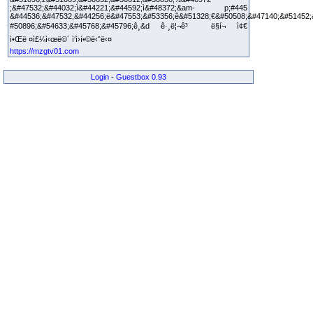
;&#47532;&#44032;ì&#44221;&#44592;ì&#48372;&am- p;#445
&#44536;&#47532;&#44256;ë&#47553;&#53356;ê&#51328;€&#50508;&#47140;&#51452;
#50896;&#54633;&#45768;&#45796;ê¸&d ê·¸ë¦¬ê³ ë§í¬ ì¢€
ì•Œë ¤ì£¼ì‹œë©´ ì‘ì›í•©ë‹ˆë‹¤
https://mzgtv01.com
Login
-
Guestbox 0.93