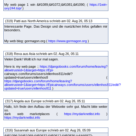
My web page 1 win &#1089;&#1072;&#1081;&#1090; (
https://1win-
uvy244.top/
)
(319) Patti aus North America schrieb am 02. Aug 26, 05:13
Interessante Page. Das Design und die nuetzlichen Infos gefallen mir
besonders.
My web blog: gormagon.org (
https://www.gormagon.org
)
(318) Reva aus Asia schrieb am 02. Aug 26, 05:11
Vielen Dank! Wollt ich nur mal sagen.
Here is my web page ::
https://djangobooks.com/forum/home/leaving?
allowtrusted=1&target=https://Epi-
cairways.com/forums/users/ellenhos811/edit/?
updated=true/users/ellenhos8 (
https://djangobooks.com/forum/home/leaving?
allowtrusted=1&target=https://Epicairways.com/forums/users/ellenhos811/edit/?
updated=true/users/ellenhos811
)
(317) Angela aus Europe schrieb am 02. Aug 26, 05:11
Hallo, Ich finde den Aufbau der Webseite sehr gut. Macht bitte weiter
so.
dark web marketplaces (
https://mydarknetlist.info
)
https://mydarknetlist.info
(316) Susannah aus Europe schrieb am 02. Aug 26, 05:09
&#51096;ž&#51069;&#50632;&#50612;&#50836;½&#46972-