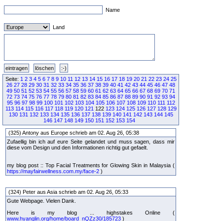
Name
Land
Seite:
1
2
3
4
5
6
7
8
9
10
11
12
13
14
15
16
17
18
19
20
21
22
23
24
25
26
27
28
29
30
31
32
33
34
35
36
37
38
39
40
41
42
43
44
45
46
47
48
49
50
51
52
53
54
55
56
57
58
59
60
61
62
63
64
65
66
67
68
69
70
71
72
73
74
75
76
77
78
79
80
81
82
83
84
85
86
87
88
89
90
91
92
93
94
95
96
97
98
99
100
101
102
103
104
105
106
107
108
109
110
111
112
113
114
115
116
117
118
119
120
121
122
123
124
125
126
127
128
129
130
131
132
133
134
135
136
137
138
139
140
141
142
143
144
145
146
147
148
149
150
151
152
153
154
(325) Antony aus Europe schrieb am 02. Aug 26, 05:38
Zufaellig bin ich auf eure Seite gelandet und muss sagen, dass mir
diese vom Design und den Informationen richtig gut gefaelt.
my blog post :: Top Facial Treatments for Glowing Skin in Malaysia (
https://mayfairwellness.com.my/face-2
)
(324) Peter aus Asia schrieb am 02. Aug 26, 05:33
Gute Webpage. Vielen Dank.
Here is my blog ... highstakes Online (
www.hyanglin.org/home/board_nQZz30/185723
)