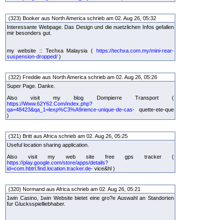
(323) Booker aus North America schrieb am 02. Aug 26, 05:32
Interessante Webpage. Das Design und die nuetzlichen Infos gefallen
mir besonders gut.
my website :: Techxa Malaysia (
https://techxa.com.my/mini-rear-
suspension-dropped/
)
(322) Freddie aus North America schrieb am 02. Aug 26, 05:26
Super Page. Danke.
Also visit my blog Dompierre Transport (
https://Www.62Y62.Com/index.php?
qa=48423&qa_1=lexp%C3%A9rience-unique-de-cas-
quette-ete-que
)
(321) Britt aus Africa schrieb am 02. Aug 26, 05:25
Useful location sharing application.
Also visit my web site free gps tracker (
https://play.google.com/store/apps/details?
id=com.hbtrl.find.location.tracker.de-
vice&hl )
(320) Normand aus Africa schrieb am 02. Aug 26, 05:21
1win Casino, 1win Website bietet eine gro?e Auswahl an Standorten
fur Glucksspielliebhaber.