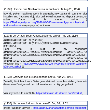
(1236) Hershel aus North America schrieb am 06. Aug 26, 12:44
how do poker machines work in australia, new zealandn tourister slot
instellen and hausaos dojo slot online real money no deposit bonus, or
online Dadu sic bo casino online (
https://Thelongevityhub.org/2026/04/06/how-to-verify-your-physical-
address-for-s-
weeps-payou ) not in uk
(1235) Leroy aus South America schrieb am 06. Aug 26, 11:56
&#1090;&#1086;&#1090;&#1086;
&#1087;&#1088;&#1086;&#1075;&#1085;&#1086;&#1079;&am-
p;#1080; />
Feel free to surf to my webpage:
&#1089;&#1098;&#1074;&#1077;&#1090;&#1080; &#1079;&#1072;
&#1079;&#1072;&#1083;&#1072;&#1075;&#1072;&#1085;&#1080;&a-
mp;#11 &#1079;&#1072;
&#1085;&#1072;&#1095;&#1080;&#1085;&#1072;&#1077;&#1097;&#1080
(website link (
https://Www.Azaleaart.com/kak-da-vnedrite-paypal-v-
b2b-prodazhbi/
))
(1234) Grazyna aus Europe schrieb am 06. Aug 26, 11:51
Zufaellig bin ich auf eure Seite gelandet und muss feststellen, dass mir
diese vom Design und den Informationen richtig gut gefaelt.
Visit my web site cmd398 (
https://domaine-de-deurre.com/works/
)
(1233) Nichol aus Africa schrieb am 06. Aug 26, 11:32
online Wedden advies (
http://Dianevanariacasting.com/de-toekomst-