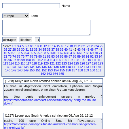
Name
Land
Seite:
1
2
3
4
5
6
7
8
9
10
11
12
13
14
15
16
17
18
19
20
21
22
23
24
25
26
27
28
29
30
31
32
33
34
35
36
37
38
39
40
41
42
43
44
45
46
47
48
49
50
51
52
53
54
55
56
57
58
59
60
61
62
63
64
65
66
67
68
69
70
71
72
73
74
75
76
77
78
79
80
81
82
83
84
85
86
87
88
89
90
91
92
93
94
95
96
97
98
99
100
101
102
103
104
105
106
107
108
109
110
111
112
113
114
115
116
117
118
119
120
121
122
123
124
125
126
127
128
129
130
131
132
133
134
135
136
137
138
139
140
141
142
143
144
145
146
147
148
149
150
151
152
153
154
155
156
157
158
159
160
161
162
163
164
165
(1238) Kellye aus North America schrieb am 06. Aug 26, 13:13
Es wird im Allgemeinen nicht empfohlen, Ephedrin und Viagra
zusammen einzunehmen, ohne einen Arzt zu konsultieren.
my blog; penis enlargement surgery in mexico (
https://meneercasino.com/slot-reviews/monopoly-bring-the-house-
down
)
(1237) Leonel aus South America schrieb am 06. Aug 26, 13:12
casino 100 euro Online Slots Mit Paysafecard (
https://lameslerie.com/tipps-fur-die-auswahl-von-bonusangeboten-
ohne-einzahlu
)