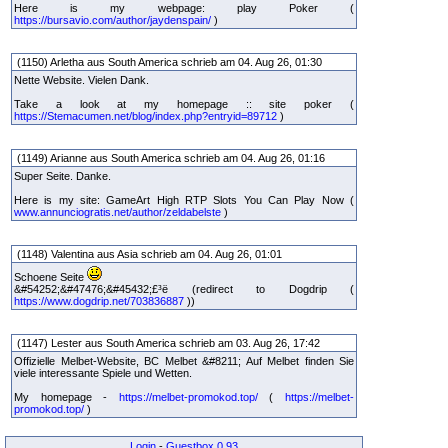
Here is my webpage: play Poker (
https://bursavio.com/author/jaydenspain/
)
(1150) Arletha aus South America schrieb am 04. Aug 26, 01:30
Nette Website. Vielen Dank.
Take a look at my homepage :: site poker (
https://Stemacumen.net/blog/index.php?entryid=89712
)
(1149) Arianne aus South America schrieb am 04. Aug 26, 01:16
Super Seite. Danke.
Here is my site: GameArt High RTP Slots You Can Play Now (
www.annunciogratis.net/author/zeldabelste
)
(1148) Valentina aus Asia schrieb am 04. Aug 26, 01:01
Schoene Seite
&#54252;&#47476;&#45432;£³ë (redirect to Dogdrip (
https://www.dogdrip.net/703836887
))
(1147) Lester aus South America schrieb am 03. Aug 26, 17:42
Offizielle Melbet-Website, BC Melbet &#8211; Auf Melbet finden Sie
viele interessante Spiele und Wetten.
My homepage -
https://melbet-promokod.top/
(
https://melbet-
promokod.top/
)
Login
-
Guestbox 0.93