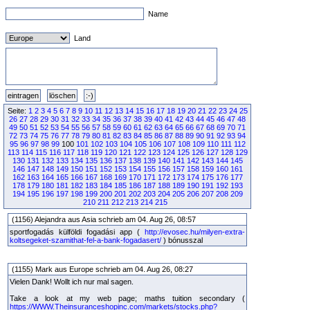
Name
Land
Seite:
1
2
3
4
5
6
7
8
9
10
11
12
13
14
15
16
17
18
19
20
21
22
23
24
25
26
27
28
29
30
31
32
33
34
35
36
37
38
39
40
41
42
43
44
45
46
47
48
49
50
51
52
53
54
55
56
57
58
59
60
61
62
63
64
65
66
67
68
69
70
71
72
73
74
75
76
77
78
79
80
81
82
83
84
85
86
87
88
89
90
91
92
93
94
95
96
97
98
99
100
101
102
103
104
105
106
107
108
109
110
111
112
113
114
115
116
117
118
119
120
121
122
123
124
125
126
127
128
129
130
131
132
133
134
135
136
137
138
139
140
141
142
143
144
145
146
147
148
149
150
151
152
153
154
155
156
157
158
159
160
161
162
163
164
165
166
167
168
169
170
171
172
173
174
175
176
177
178
179
180
181
182
183
184
185
186
187
188
189
190
191
192
193
194
195
196
197
198
199
200
201
202
203
204
205
206
207
208
209
210
211
212
213
214
215
(1156) Alejandra aus Asia schrieb am 04. Aug 26, 08:57
sportfogadás külföldi fogadási app (
http://evosec.hu/milyen-extra-
koltsegeket-szamithat-fel-a-bank-fogadasert/
) bónusszal
(1155) Mark aus Europe schrieb am 04. Aug 26, 08:27
Vielen Dank! Wollt ich nur mal sagen.
Take a look at my web page; maths tuition secondary (
https://WWW.Theinsuranceshopinc.com/markets/stocks.php?