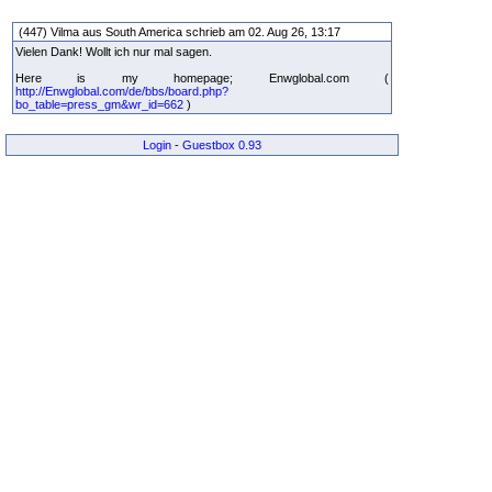
(447) Vilma aus South America schrieb am 02. Aug 26, 13:17
Vielen Dank! Wollt ich nur mal sagen.
Here is my homepage; Enwglobal.com (
http://Enwglobal.com/de/bbs/board.php?
bo_table=press_gm&wr_id=662
)
Login
-
Guestbox 0.93