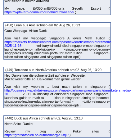
War sicher 'n haufen Aufwand.
My page: &#350;anl&#305;urfa Gecelik Escort (
https://wptavern.com/author/dehn21townsend/
)
(450) Lilian aus Asia schrieb am 02. Aug 26, 13:23
Gute Webpage. Vielen Dank.
Also visit my webpage: Singapore A levels Math Tuition (
https://markets.financialcontent.com/bpas/news/article/marketersmedia-
2025-11-16-
-ministry-of-enkindled-singapore-moe-singapore-
launches-guide-to-math-tuition-in- -singapore-aiming-to-become-
singapores-leading-education-portal-for-math-tuition- -singapore-
tuition-tuition-singapore-and-singapore-tuition-opti )
(449) Terrance aus North America schrieb am 02. Aug 26, 13:20
Hey Danke fuer die schoene Zeit auf dieser Webseite.
Macht weiter bitte so. Da kommt man gerne wieder.
Also visit my web-site :: best math tuition in singapore (
http://business.wapakdailynews.com/wapakdailynews/news/article/marketersmedia-
20-
25-11-16-ministry-of-enkindled-singapore-moe-singapore-
launches-guide-to-math-tu- ition-in-singapore-aiming-to-become-
singapores-leading-education-portal-for-math- -tuition-singapore-
tuition-tuition-singapore-and-singapore-tuition-opti )
(448) Buck aus Africa schrieb am 02. Aug 26, 13:18
Nette Seite. Danke.
Review my blog post; Poker sites (
https://gratisafhalen.be/author/margie13q1/
)