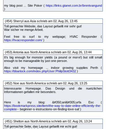
my blog post ... Site Poker (
https://links.gtanet.com.br/brentvangund
)
(454) Sherryl aus Asia schrieb am 02. Aug 26, 13:45
Toll gemachte Website, das Layout gefaellt mir sehr gut!
War sicher ne menge Arbeit.
Feel free to surf to my webpage; HVAC Responder (
https://hvacresponder.com/
)
(453) Antonia aus North America schrieb am 02. Aug 26, 13:44
It's big enough for monster yields (a pound or more!) but still small
enough to be manageable by just one person.
Also visit my homepage ... indoor growing supplies Perth (
https://bbarlock.com/index.php/User:PhilipStott3432
)
(452) Noe aus North America schrieb am 02. Aug 26, 13:25
Interessante Homepage. Das Design und die nuetzlichen
Informationen gefallen mir besonders.
Here is my blog: &#350;anl&#305;urfa Esc (
https://bookmarkpress.site/item/the-way-to-date-online-efficiently-the-
complete--
beginner-s-instructions-on-finding-love-saf )
(451) Shelton aus North America schrieb am 02. Aug 26, 13:24
Toll gemachte Seite, das Layout gefaellt mir echt gut!