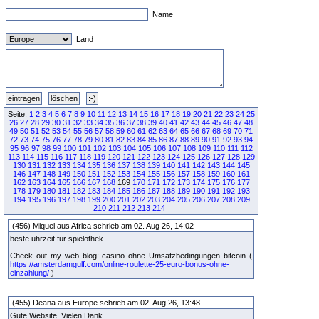
Name
Land
Seite:
1
2
3
4
5
6
7
8
9
10
11
12
13
14
15
16
17
18
19
20
21
22
23
24
25
26
27
28
29
30
31
32
33
34
35
36
37
38
39
40
41
42
43
44
45
46
47
48
49
50
51
52
53
54
55
56
57
58
59
60
61
62
63
64
65
66
67
68
69
70
71
72
73
74
75
76
77
78
79
80
81
82
83
84
85
86
87
88
89
90
91
92
93
94
95
96
97
98
99
100
101
102
103
104
105
106
107
108
109
110
111
112
113
114
115
116
117
118
119
120
121
122
123
124
125
126
127
128
129
130
131
132
133
134
135
136
137
138
139
140
141
142
143
144
145
146
147
148
149
150
151
152
153
154
155
156
157
158
159
160
161
162
163
164
165
166
167
168
169
170
171
172
173
174
175
176
177
178
179
180
181
182
183
184
185
186
187
188
189
190
191
192
193
194
195
196
197
198
199
200
201
202
203
204
205
206
207
208
209
210
211
212
213
214
(456) Miquel aus Africa schrieb am 02. Aug 26, 14:02
beste uhrzeit für spielothek
Check out my web blog: casino ohne Umsatzbedingungen bitcoin (
https://amsterdamgulf.com/online-roulette-25-euro-bonus-ohne-
einzahlung/
)
(455) Deana aus Europe schrieb am 02. Aug 26, 13:48
Gute Website. Vielen Dank.