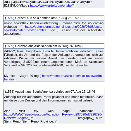
&#39640;&#32026;&#12458;&#12490;&#12507;&#12540;&#12-
523;Ê¥Û©`¥&eu (
https://www.erdoll.com/onaho/
)
(1560) Christal aus Asia schrieb am 07. Aug 26, 18:51
online spielothek baden-württemberg - mouse click the up coming
webpage (
https://schonbergspa.com/index.php/2026/06/08/beste-
spielautomaten-bester-echtes-
-ge ), casino mit der schnellsten
auszahlung
(1559) Corazon aus Asia schrieb am 07. Aug 26, 18:48
&#8222;Seine kognitiven Defizite beeinträchtigen erheblich seine
Fähigkeit, die Art und die Folgen der Anklage zu verstehen, sich auf
rationale Weise mit einem Anwalt zu beraten und an seiner
Verteidigung &#8222;mit einem angemessenen Maß an rationalem
Verständnis&#8220; teilzunehmen&#8220;, so der Sprecher.
My site ... viagra 40 mg (
https://meneercasino.com/slot-reviews/jimi-
hendrix
)
(1558) Agustin aus South America schrieb am 07. Aug 26, 18:46
Zufaellig bin ich auf eurem Portal gelandet und muss feststellen, dass
mir diese vom Design und den Informationen richtig gut gefaelt.
Also visit my web page: cambodia (
https://WWW.Tripadvisor.com/Attraction_Review-g297390-d7226798-
Reviews-Angkor_Ph-
otography_Tours-
Siem_Reap_Siem_Reap_Province.h )