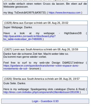
Ich wollte einfach einen netten Gruss da lassen. Bin eben auf die
Websiete gestossen.
my blog: ToDesk&#19979;&#36733; (
https://www.lexmausa.com
)
(1928) Alma aus Europe schrieb am 08. Aug 26, 20:02
Super Webpage. Danke.
Have a look at my webpage - HighStakesDB (
http://pasarinko.zeroweb.kr/bbs/board.php?
bo_table=notice&wr_id=7480695
)
(1927) Loren aus South America schrieb am 08. Aug 26, 19:59
Danke fuer die schoene Zeit hier. Macht weiter bitte so.
Da kommt man gerne wieder vorbei.
Feel free to surf to my web-site Design D&#8217;intérieur (
https://goelancer.com/question/transformer-votre-espace-avec-
revetements-de-sol--
bromont )
(1926) Sherita aus South America schrieb am 08. Aug 26, 19:57
Gute Seite. Danke.
Here is my webpage: Spadegaming slots catalogue (Demo & Real) (
http://imex.com.tn/index.php/component/k2/itemlist/user/281036
)
Login
-
Guestbox 0.93