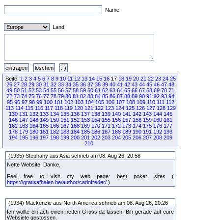
Name
Land
Seite:
1
2
3
4
5
6
7
8
9
10
11
12
13
14
15
16
17
18
19
20
21
22
23
24
25
26
27
28
29
30
31
32
33
34
35
36
37
38
39
40
41
42
43
44
45
46
47
48
49
50
51
52
53
54
55
56
57
58
59
60
61
62
63
64
65
66
67
68
69
70
71
72
73
74
75
76
77
78
79
80
81
82
83
84
85
86
87
88
89
90
91
92
93
94
95
96
97
98
99
100
101
102
103
104
105
106
107
108
109
110
111
112
113
114
115
116
117
118
119
120
121
122
123
124
125
126
127
128
129
130
131
132
133
134
135
136
137
138
139
140
141
142
143
144
145
146
147
148
149
150
151
152
153
154
155
156
157
158
159
160
161
162
163
164
165
166
167
168
169
170
171
172
173
174
175
176
177
178
179
180
181
182
183
184
185
186
187
188
189
190
191
192
193
194
195
196
197
198
199
200
201
202
203
204
205
206
207
208
209
210
(1935) Stephany aus Asia schrieb am 08. Aug 26, 20:58
Nette Website. Danke.
Feel free to visit my web page: best poker sites (
https://gratisafhalen.be/author/carinfreder/
)
(1934) Mackenzie aus North America schrieb am 08. Aug 26, 20:26
Ich wollte einfach einen netten Gruss da lassen. Bin gerade auf eure
Websiete gestossen.