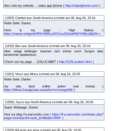
Also visit my website ... stake app iphone (
http://stakeiphone.com/
)
(1933) Claribel aus South America schrieb am 08. Aug 26, 20:16
Nette Seite. Danke.
Here is my page - High Stakes (
https://xiamp.net/go/aHR0cHM6Ly9XV1cuSGlnaHN0YWtlcy5jb20v
)
(1932) Ben aus South America schrieb am 08. Aug 26, 20:16
Aber einige Anfänger machen sich immer noch Sorgen über
bestimmte Spielweisen.
Check out my page ... 123LUCABET (
http://123Lucabet.click/
)
(1931) Vince aus Africa schrieb am 08. Aug 26, 20:05
Nette Seite. Danke.
my site; best online poker real money (
https://Www.Garagesale.es/author/xrcmargot98/
)
(1930) Joyce aus North America schrieb am 08. Aug 26, 20:05
Super Webpage. Danke.
Visit my blog Fa.earnvisits.com (
https://Fa.earnvisits.com/index.php?
page=user&action=pub_profile&id=2894-
)
(1929) Ricardo aus Asia schrieb am 08. Aug 26, 20:05