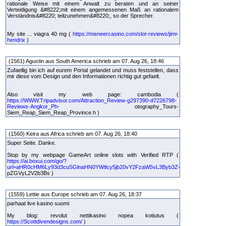
rationale Weise mit einem Anwalt zu beraten und an seiner
Verteidigung &#8222;mit einem angemessenen Maß an rationalem
Verständnis&#8220; teilzunehmen&#8220;, so der Sprecher.
My site ... viagra 40 mg (
https://meneercasino.com/slot-reviews/jimi-
hendrix
)
(1561) Agustin aus South America schrieb am 07. Aug 26, 18:46
Zufaellig bin ich auf eurem Portal gelandet und muss feststellen, dass
mir diese vom Design und den Informationen richtig gut gefaelt.
Also visit my web page: cambodia (
https://WWW.Tripadvisor.com/Attraction_Review-g297390-d7226798-
Reviews-Angkor_Ph-
otography_Tours-
Siem_Reap_Siem_Reap_Province.h )
(1560) Keira aus Africa schrieb am 07. Aug 26, 18:40
Super Seite. Danke.
Stop by my webpage GameArt online slots with Verified RTP (
https://ai.boxui.com/go/?
url=aHR0cHM6Ly93d3cuSGlnaHN0YWtlcy5jb20vY2FzaW5vL3Byb3Z-
pZGVyL2V2b3Bs )
(1559) Lettie aus Europe schrieb am 07. Aug 26, 18:37
parhaat live kasino suomi
My blog: revolut nettikasino nopea kotiutus (
https://Scottdivendesigns.com/
)