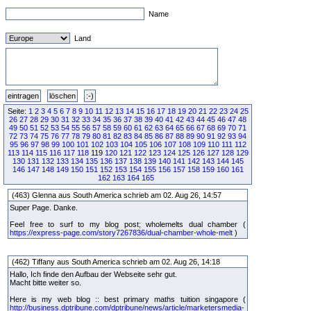
Name
Land
Seite:
1
2
3
4
5
6
7
8
9
10
11
12
13
14
15
16
17
18
19
20
21
22
23
24
25
26
27
28
29
30
31
32
33
34
35
36
37
38
39
40
41
42
43
44
45
46
47
48
49
50
51
52
53
54
55
56
57
58
59
60
61
62
63
64
65
66
67
68
69
70
71
72
73
74
75
76
77
78
79
80
81
82
83
84
85
86
87
88
89
90
91
92
93
94
95
96
97
98
99
100
101
102
103
104
105
106
107
108
109
110
111
112
113
114
115
116
117
118
119
120
121
122
123
124
125
126
127
128
129
130
131
132
133
134
135
136
137
138
139
140
141
142
143
144
145
146
147
148
149
150
151
152
153
154
155
156
157
158
159
160
161
162
163
164
165
(463) Glenna aus South America schrieb am 02. Aug 26, 14:57
Super Page. Danke.
Feel free to surf to my blog post; wholemelts dual chamber (
https://express-page.com/story7267836/dual-chamber-whole-melt
)
(462) Tiffany aus South America schrieb am 02. Aug 26, 14:18
Hallo, Ich finde den Aufbau der Webseite sehr gut.
Macht bitte weiter so.
Here is my web blog :: best primary maths tuition singapore (
http://business.dptribune.com/dptribune/news/article/marketersmedia-