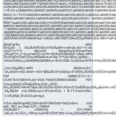
ÃâÙM°æº­Éw WPS
ÎÄ×Ö¡¢Ô‡Ëã±íÅcÑÝÊ¾Èý‚€×î³£ÓÃµÄÞk¹«½M¼þ£¬ÄÜí˜•³½¨Á¢
¡¢¾ŽÝ‹¼°Ý”³ö Microsoft Word¡¢Excel¡¢PowerPoint
¸ñÊ½µÄ™n°¸£¬Ÿo¿p¼æÈÝÖ÷Á÷Þk¹«Éú‘B¡£ÔÚÎÄ•øÌŽÀí·½Ãæ£¬WPS
ÎÄ×ÖÖ§Ô®˜ËœÊ×Öów¡¢¶ÎÂäÅÅ°æ¡¢í“Ãæ·Ö™ÚÅc²åÈë±í¸ñµÈ¶àí—
¹¦ÄÜ£»Ô‡Ëã±í„t¿ÉßMÐÐ¶àÖØÅÅÐò¡¢¹«Ê½Ó‹ËãÅcˆD±íÀLÑu£»ÑÝÊ¾¹¤¾ß¿ÉÔOÓ‹Œ£˜IÍ
¸ü¾ß÷ÈÁ¦µÄÊÇ£¬WPS ÃâÙM°æƒÈ½¨
´óÁ¿ŒÓÃ¹¤¾ß£¬ßhßh³¬³öÒ»°ãÈËµÄÕJÖª¡£ÀýÈç£¬Ê¹ÓÃÕß¿ÉÒÔÖ±½ÓÔÚÜ›ówÖÐë
PDF ßMÐÐ¾ŽÝ‹£¬°üº¬
OCR£¨ÎÄ×Ö¹âŒW×R„e£©¹¦ÄÜ£¬ŸoÐèÔÙÁíÐÐÙÙIÆäËû PDF
Ü›ów¡£ÆäÖÇ»ÛÌî³äÅcÅÅ°æ¹¦ÄÜ£¬¿ÉÒÔ…
fÖú¿ìËÙÍê³É¹«ÎÄ»òÕ“ÎÄµÄ¸ñÊ½Õ{Õû£¬ÉõÖÁ·ûºÏ‡ø¼Ò˜ËœÊÅÅ°æ¡£º£Á¿µÄµ¾š¤¹ ±¾Ž
´óÁ¿ÃâÙM¹ ±¾£¬ÄÂÄšv±íµ½¹«Ë¾•þ×hÓ›ä›†Î£¬Í¨Í¨Ò»æIÌ×ÓÃ£¬
´ó·ù¹Ê¡ÄÁãé_Ê¼ÔOÓ‹µÄ•rég¡£
®”È»£¬ÃâÙM°æß€ÊÇÓÐÒ»Ð©Ê¹ÓÃÏÞÖÆ£º³õÆÚƒHÌá¹© 1GB
µÄë…¶Ëƒ¦´æ¿Õég£¬ÇÒ²¿·ÖßMëA AI
¹¦ÄÜÅcŒ£˜I¹ ±¾ÐèÒª•þ†TÙY¸ñ²ÅÄÜ
´æÈ¡¡£Í¬•r£¬ÔÚ²¿·ÖÅf°æ±¾µÄ³õÊ¼ÔO¶¨ÖÐ£¬Ü›ów¿ÉÄÜ•þÍÆË]¸¶ÙMƒÈÈÝ»ò³ö¬FÉÙÁ