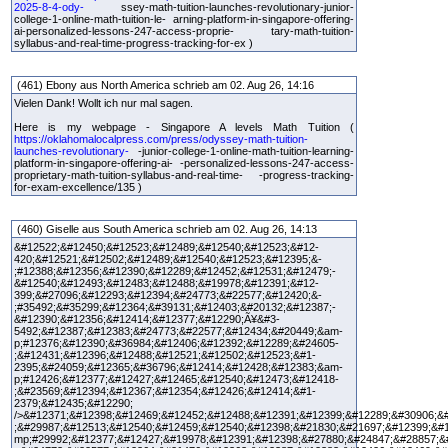
2025-8-4-ody-
ssey-math-tuition-launches-revolutionary-junior-
college-1-online-math-tuition-le- arning-platform-in-singapore-offering-
ai-personalized-lessons-247-access-proprie- tary-math-tuition-
syllabus-and-real-time-progress-tracking-for-ex )
(461) Ebony aus North America schrieb am 02. Aug 26, 14:16
Vielen Dank! Wollt ich nur mal sagen.
Here is my webpage - Singapore A levels Math Tuition (
https://oklahomalocalpress.com/press/odyssey-math-tuition-
launches-revolutionary-
-junior-college-1-online-math-tuition-learning-
platform-in-singapore-offering-ai- -personalized-lessons-247-access-
proprietary-math-tuition-syllabus-and-real-time- -progress-tracking-
for-exam-excellence/135 )
(460) Giselle aus South America schrieb am 02. Aug 26, 14:13
&#12522;&#12450;&#12523;&#12489;&#12540;&#12523;&#12-
420;&#12521;&#12502;&#12489;&#12540;&#12523;&#12395;&-
;#12388;&#12356;&#12390;&#12289;&#12452;&#12531;&#12479;-
&#12540;&#12493;&#12483;&#12488;&#19978;&#12391;&#12-
399;&#27096;&#12293;&#12394;&#24773;&#22577;&#12420;&-
;#35492;&#35299;&#12364;&#39131;&#12403;&#20132;&#12387;-
&#12390;&#12356;&#12414;&#12377;&#12290;Ã¥&#3-
5492;&#12387;&#12383;&#24773;&#22577;&#12434;&#20449;&am-
p;#12376;&#12390;&#36984;&#12406;&#12392;&#12289;&#24605-
;&#12431;&#12396;&#12488;&#12521;&#12502;&#12523;&#1-
2395;&#24059;&#12365;&#36796;&#12414;&#12428;&#12383;&am-
p;#12426;&#12377;&#12427;&#12465;&#12540;&#12473;&#12418-
;&#23569;&#12394;&#12367;&#12354;&#12426;&#12414;&#1-
2379;&#12435;&#12290;
/>&#12371;&#12398;&#12469;&#12452;&#12488;&#12391;&#12399;&#12289;&#30906;&
;&#29987;&#12513;&#12540;&#12459;&#12540;&#12398;&#21830;&#21697;&#12399;&#
mp;#29992;&#12377;&#12427;&#19978;&#12391;&#12398;&#27880;&#24847;&#28857;&