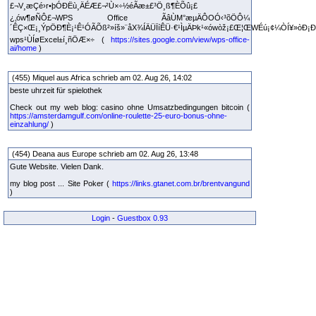
£¬V¸æÇé›r•þÓÐËù¸ÄÉÆ£¬²Ù×÷½éÃæ±£³Ö¸ß¶ÈÕû¡£
¿‚ów¶øÑÔ£¬WPS Office ÃâÙM°æµÄÔOÓ‹³õÖÔ¼
´ÊÇ×Œ¡¸ÝpÖÐ¶È¡¹Ê¹ÓÃÕß²»íš»¨åX¾ÍÄÜÏíÊÜ·€¹ÌµÄÞk¹«ówòž¡£Œ¦ŒWÉú¡¢¼ÒÍ¥»òÐ¡ÐÍˆ
wps¹ÙÍøExcel±í¸ñÖÆ×÷ (
https://sites.google.com/view/wps-office-
ai/home
)
(455) Miquel aus Africa schrieb am 02. Aug 26, 14:02
beste uhrzeit für spielothek
Check out my web blog: casino ohne Umsatzbedingungen bitcoin (
https://amsterdamgulf.com/online-roulette-25-euro-bonus-ohne-
einzahlung/
)
(454) Deana aus Europe schrieb am 02. Aug 26, 13:48
Gute Website. Vielen Dank.
my blog post ... Site Poker (
https://links.gtanet.com.br/brentvangund
)
Login
-
Guestbox 0.93