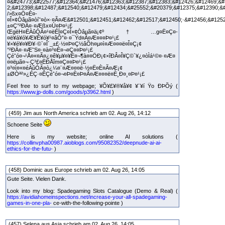
¤&#24773;&#22577;&#12364;&#21476;&#12363;&#12387;&#12383;&#12426;&#12469;&#
2;&#12398;&#12487;&#12540;&#12479;&#12434;&#25552;&#20379;&#12375;&#12390;&
/>ßx¤Ö¤È¤­
¤Î×¢Òâµã¤òí˜¤ò×·¤Ã¤Æ&#12501;&#12451;&#12462;&#12517;&#12450;·&#12456;&#12
±¤Ç°²ÐÄ¤·¤Æßx¤Ù¤Þ¤¹¡£
ŒgëH¤ËÀûÓÃ¤¹¤ëÉÏ¤Ç¤Î×¢Òâµã¤ä¡¢º†…g¤Ë¤Ç¤­
¤ë¥á¥ó¥Æ¥Ê¥ó¥¹¤âÔ”¤·¤¯Ýd¤Ã¤Æ¤¤¤Þ¤¹¡£
¥×¥é¥¤¥Ð¥·©`¤Î´_±£·½¤Þ¤Ç½âÕh¤µ¤ì¤Æ¤¤¤ë¤Î¤Ç¡¢
°²ÐÄ¤·¤Æ˜S¤·¤à¤³¤È¤¬¤Ç¤­¤Þ¤¹¡£
Çéˆó¤¬¹Å¤«¤Ã¤¿¤ê¥µ¥¤¥È¤¬¶à¤¤ÖÐ¡¢×îÐÂ¤Î¥Ç©`¥¿¤òÌá¹©¤·¤Æ¤
¤¤ëµã¤¬·Ç³£¤ËÐÅîm¤Ç¤­¤Þ¤¹¡£
¤³¤ì¤«¤éÀûÓÃ¤ò¿¼¤¨¤Æ¤¤¤ë·½¤Ë¤È¤Ã¤Æ¡¢
±ØÒª²»¿ÉÇ·¤ÊÇéˆó¤¬¤Þ¤È¤Þ¤Ã¤Æ¤¤¤ë¤È¸Ð¤¸¤Þ¤¹¡£
Feel free to surf to my webpage; ¥Õ¥£¥®¥å¥¢ ¥¨¥í Ÿo ÐÞÕý (
https://www.jp-dolls.com/goods/p3962.html
)
(459) Jim aus North America schrieb am 02. Aug 26, 14:12
Schoene Seite
Here is my website; online AI solutions (
https://collinvpha00987.aioblogs.com/95082352/deepnude-ai-ai-
ethics-for-the-futu-
)
(458) Dominic aus Europe schrieb am 02. Aug 26, 14:05
Gute Seite. Vielen Dank.
Look into my blog: Spadegaming Slots Catalogue (Demo & Real) (
https://avidiahomeinspections.net/increase-your-all-spadegaming-
games-in-one-pla-
ce-with-the-following-pointe )
(457) Selena aus Asia schrieb am 02. Aug 26, 14:05