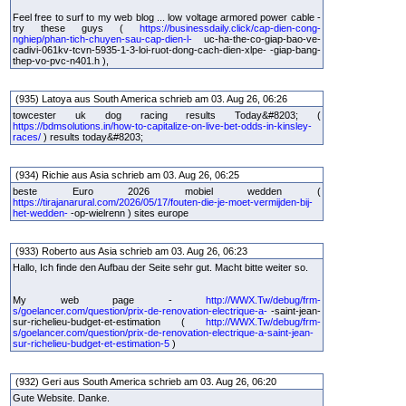
Feel free to surf to my web blog ... low voltage armored power cable -
try these guys (
https://businessdaily.click/cap-dien-cong-
nghiep/phan-tich-chuyen-sau-cap-dien-l-
uc-ha-the-co-giap-bao-ve-
cadivi-061kv-tcvn-5935-1-3-loi-ruot-dong-cach-dien-xlpe- -giap-bang-
thep-vo-pvc-n401.h ),
(935) Latoya aus South America schrieb am 03. Aug 26, 06:26
towcester uk dog racing results Today&#8203; (
https://bdmsolutions.in/how-to-capitalize-on-live-bet-odds-in-kinsley-
races/
) results today&#8203;
(934) Richie aus Asia schrieb am 03. Aug 26, 06:25
beste Euro 2026 mobiel wedden (
https://tirajanarural.com/2026/05/17/fouten-die-je-moet-vermijden-bij-
het-wedden-
-op-wielrenn ) sites europe
(933) Roberto aus Asia schrieb am 03. Aug 26, 06:23
Hallo, Ich finde den Aufbau der Seite sehr gut. Macht bitte weiter so.
My web page -
http://WWX.Tw/debug/frm-
s/goelancer.com/question/prix-de-renovation-electrique-a-
-saint-jean-
sur-richelieu-budget-et-estimation (
http://WWX.Tw/debug/frm-
s/goelancer.com/question/prix-de-renovation-electrique-a-saint-jean-
sur-richelieu-budget-et-estimation-5
)
(932) Geri aus South America schrieb am 03. Aug 26, 06:20
Gute Website. Danke.