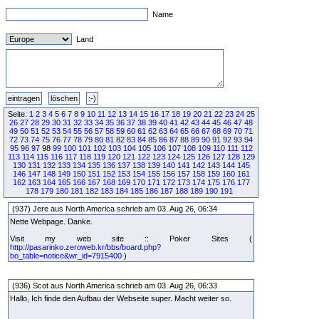
Name
Land
Seite:
1
2
3
4
5
6
7
8
9
10
11
12
13
14
15
16
17
18
19
20
21
22
23
24
25
26
27
28
29
30
31
32
33
34
35
36
37
38
39
40
41
42
43
44
45
46
47
48
49
50
51
52
53
54
55
56
57
58
59
60
61
62
63
64
65
66
67
68
69
70
71
72
73
74
75
76
77
78
79
80
81
82
83
84
85
86
87
88
89
90
91
92
93
94
95
96
97
98
99
100
101
102
103
104
105
106
107
108
109
110
111
112
113
114
115
116
117
118
119
120
121
122
123
124
125
126
127
128
129
130
131
132
133
134
135
136
137
138
139
140
141
142
143
144
145
146
147
148
149
150
151
152
153
154
155
156
157
158
159
160
161
162
163
164
165
166
167
168
169
170
171
172
173
174
175
176
177
178
179
180
181
182
183
184
185
186
187
188
189
190
191
(937) Jere aus North America schrieb am 03. Aug 26, 06:34
Nette Webpage. Danke.
Visit my web site :: Poker Sites (
http://pasarinko.zeroweb.kr/bbs/board.php?
bo_table=notice&wr_id=7915400
)
(936) Scot aus North America schrieb am 03. Aug 26, 06:33
Hallo, Ich finde den Aufbau der Webseite super. Macht weiter so.