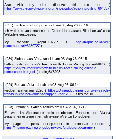
Also visit my site: discover this info here (
https://www.theunwoke.com/forum/index.php?action=profile;u=604537
)
(931) Steffen aus Europe schrieb am 03. Aug 26, 06:18
Ich wollte einfach einen netten Gruss hinterlassen. Bin eben auf eure
Websiete gestossen.
My website KopaC.Co.kR (
http://Kopac.co.kr/xe/?
document_srl=3480727
)
(930) Siobhan aus Africa schrieb am 03. Aug 26, 06:15
betting odds for today's Fast Results Horse Racing Today&#8203; (
https://Sallytrautner.com/how-to-bet-on-horse-racing-online-a-
comprehensive-guid-
) racing&#8203;
(929) Bud aus Asia schrieb am 03. Aug 26, 06:14
wedden platformen 2026 (
https://Divireadythemes.com/wat-zijn-de-
trends-in-voetbalweddenschappen-voor-202-
) sites top 10
(928) Brittany aus Africa schrieb am 03. Aug 26, 06:12
Es wird im Allgemeinen nicht empfohlen, Ephedrin und Viagra
zusammen einzunehmen, ohne einen Arzt zu konsultieren.
My page - penis enlargement in domincan republic (
https://meneercasino.com/slot-reviews/starburst-xxxtreme
)