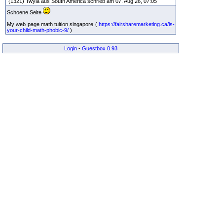
(1321) Twyla aus South America schrieb am 07. Aug 26, 07:05
Schoene Seite
My web page math tuition singapore (
https://fairsharemarketing.ca/is-
your-child-math-phobic-9/
)
Login
-
Guestbox 0.93