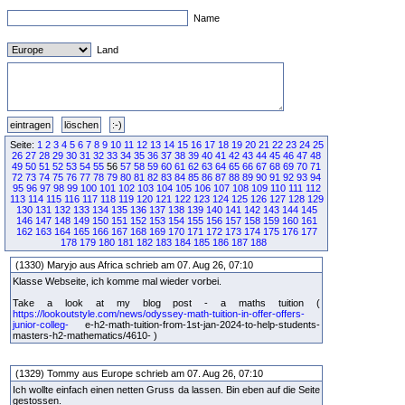
Name
Land
Seite:
1
2
3
4
5
6
7
8
9
10
11
12
13
14
15
16
17
18
19
20
21
22
23
24
25
26
27
28
29
30
31
32
33
34
35
36
37
38
39
40
41
42
43
44
45
46
47
48
49
50
51
52
53
54
55
56
57
58
59
60
61
62
63
64
65
66
67
68
69
70
71
72
73
74
75
76
77
78
79
80
81
82
83
84
85
86
87
88
89
90
91
92
93
94
95
96
97
98
99
100
101
102
103
104
105
106
107
108
109
110
111
112
113
114
115
116
117
118
119
120
121
122
123
124
125
126
127
128
129
130
131
132
133
134
135
136
137
138
139
140
141
142
143
144
145
146
147
148
149
150
151
152
153
154
155
156
157
158
159
160
161
162
163
164
165
166
167
168
169
170
171
172
173
174
175
176
177
178
179
180
181
182
183
184
185
186
187
188
(1330) Maryjo aus Africa schrieb am 07. Aug 26, 07:10
Klasse Webseite, ich komme mal wieder vorbei.
Take a look at my blog post - a maths tuition (
https://lookoutstyle.com/news/odyssey-math-tuition-in-offer-offers-
junior-colleg-
e-h2-math-tuition-from-1st-jan-2024-to-help-students-
masters-h2-mathematics/4610- )
(1329) Tommy aus Europe schrieb am 07. Aug 26, 07:10
Ich wollte einfach einen netten Gruss da lassen. Bin eben auf die Seite
gestossen.