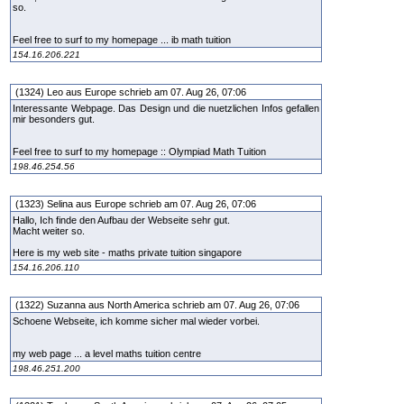
so.
Feel free to surf to my homepage ... ib math tuition
154.16.206.221
(1324) Leo aus Europe schrieb am 07. Aug 26, 07:06
Interessante Webpage. Das Design und die nuetzlichen Infos gefallen
mir besonders gut.
Feel free to surf to my homepage :: Olympiad Math Tuition
198.46.254.56
(1323) Selina aus Europe schrieb am 07. Aug 26, 07:06
Hallo, Ich finde den Aufbau der Webseite sehr gut.
Macht weiter so.
Here is my web site - maths private tuition singapore
154.16.206.110
(1322) Suzanna aus North America schrieb am 07. Aug 26, 07:06
Schoene Webseite, ich komme sicher mal wieder vorbei.
my web page ... a level maths tuition centre
198.46.251.200