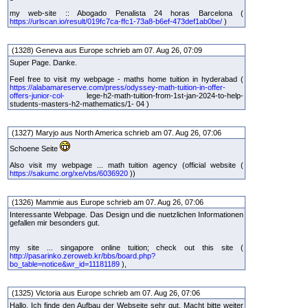
my web-site :: Abogado Penalista 24 horas Barcelona (
https://urlscan.io/result/019fc7ca-ffc1-73a8-b6ef-473def1ab0be/
)
(1328) Geneva aus Europe schrieb am 07. Aug 26, 07:09
Super Page. Danke.
Feel free to visit my webpage - maths home tuition in hyderabad (
https://alabamareserve.com/press/odyssey-math-tuition-in-offer-
offers-junior-col-
lege-h2-math-tuition-from-1st-jan-2024-to-help-
students-masters-h2-mathematics/1- 04 )
(1327) Maryjo aus North America schrieb am 07. Aug 26, 07:06
Schoene Seite
Also visit my webpage ... math tuition agency (official website (
https://sakumc.org/xe/vbs/6036920
))
(1326) Mammie aus Europe schrieb am 07. Aug 26, 07:06
Interessante Webpage. Das Design und die nuetzlichen Informationen
gefallen mir besonders gut.
my site ... singapore online tuition; check out this site (
http://pasarinko.zeroweb.kr/bbs/board.php?
bo_table=notice&wr_id=11181189
),
(1325) Victoria aus Europe schrieb am 07. Aug 26, 07:06
Hallo, Ich finde den Aufbau der Webseite sehr gut. Macht bitte weiter