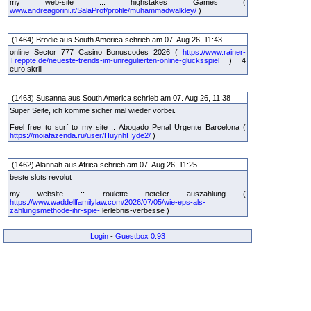
my web-site ... highstakes Games (
www.andreagorini.it/SalaProf/profile/muhammadwalkley/
)
(1464) Brodie aus South America schrieb am 07. Aug 26, 11:43
online Sector 777 Casino Bonuscodes 2026 (
https://www.rainer-
Treppte.de/neueste-trends-im-unregulierten-online-glucksspiel
) 4
euro skrill
(1463) Susanna aus South America schrieb am 07. Aug 26, 11:38
Super Seite, ich komme sicher mal wieder vorbei.
Feel free to surf to my site :: Abogado Penal Urgente Barcelona (
https://moiafazenda.ru/user/HuynhHyde2/
)
(1462) Alannah aus Africa schrieb am 07. Aug 26, 11:25
beste slots revolut
my website :: roulette neteller auszahlung (
https://www.waddellfamilylaw.com/2026/07/05/wie-eps-als-
zahlungsmethode-ihr-spie-
lerlebnis-verbesse )
Login
-
Guestbox 0.93