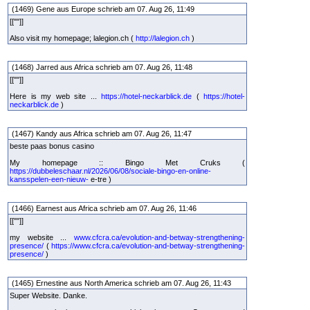
(1469) Gene aus Europe schrieb am 07. Aug 26, 11:49
[[""]]
Also visit my homepage; lalegion.ch (
http://lalegion.ch
)
(1468) Jarred aus Africa schrieb am 07. Aug 26, 11:48
[[""]]
Here is my web site ...
https://hotel-neckarblick.de
(
https://hotel-
neckarblick.de
)
(1467) Kandy aus Africa schrieb am 07. Aug 26, 11:47
beste paas bonus casino
My homepage :: Bingo Met Cruks (
https://dubbeleschaar.nl/2026/06/08/sociale-bingo-en-online-
kansspelen-een-nieuw-
e-tre )
(1466) Earnest aus Africa schrieb am 07. Aug 26, 11:46
[[""]]
my website ...
www.cfcra.ca/evolution-and-betway-strengthening-
presence/
(
https://www.cfcra.ca/evolution-and-betway-strengthening-
presence/
)
(1465) Ernestine aus North America schrieb am 07. Aug 26, 11:43
Super Website. Danke.