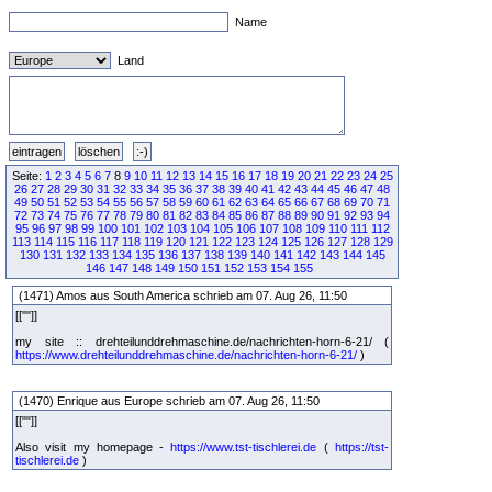
Name
Land
Seite:
1
2
3
4
5
6
7
8
9
10
11
12
13
14
15
16
17
18
19
20
21
22
23
24
25
26
27
28
29
30
31
32
33
34
35
36
37
38
39
40
41
42
43
44
45
46
47
48
49
50
51
52
53
54
55
56
57
58
59
60
61
62
63
64
65
66
67
68
69
70
71
72
73
74
75
76
77
78
79
80
81
82
83
84
85
86
87
88
89
90
91
92
93
94
95
96
97
98
99
100
101
102
103
104
105
106
107
108
109
110
111
112
113
114
115
116
117
118
119
120
121
122
123
124
125
126
127
128
129
130
131
132
133
134
135
136
137
138
139
140
141
142
143
144
145
146
147
148
149
150
151
152
153
154
155
(1471) Amos aus South America schrieb am 07. Aug 26, 11:50
[[""]]
my site :: drehteilunddrehmaschine.de/nachrichten-horn-6-21/ (
https://www.drehteilunddrehmaschine.de/nachrichten-horn-6-21/
)
(1470) Enrique aus Europe schrieb am 07. Aug 26, 11:50
[[""]]
Also visit my homepage -
https://www.tst-tischlerei.de
(
https://tst-
tischlerei.de
)