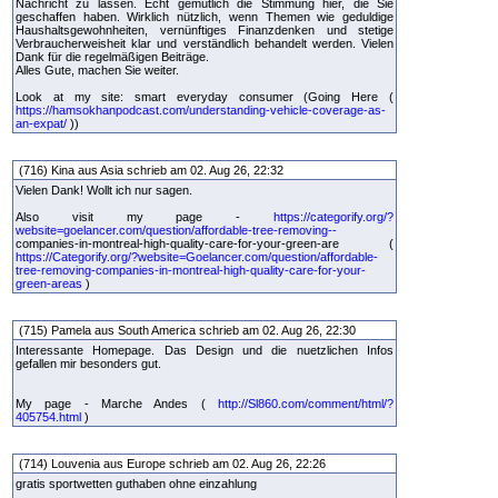
Nachricht zu lassen. Echt gemütlich die Stimmung hier, die Sie
geschaffen haben. Wirklich nützlich, wenn Themen wie geduldige
Haushaltsgewohnheiten, vernünftiges Finanzdenken und stetige
Verbraucherweisheit klar und verständlich behandelt werden. Vielen
Dank für die regelmäßigen Beiträge.
Alles Gute, machen Sie weiter.
Look at my site: smart everyday consumer (Going Here (
https://hamsokhanpodcast.com/understanding-vehicle-coverage-as-
an-expat/
))
(716) Kina aus Asia schrieb am 02. Aug 26, 22:32
Vielen Dank! Wollt ich nur sagen.
Also visit my page -
https://categorify.org/?
website=goelancer.com/question/affordable-tree-removing--
companies-in-montreal-high-quality-care-for-your-green-are (
https://Categorify.org/?website=Goelancer.com/question/affordable-
tree-removing-companies-in-montreal-high-quality-care-for-your-
green-areas
)
(715) Pamela aus South America schrieb am 02. Aug 26, 22:30
Interessante Homepage. Das Design und die nuetzlichen Infos
gefallen mir besonders gut.
My page - Marche Andes (
http://Sl860.com/comment/html/?
405754.html
)
(714) Louvenia aus Europe schrieb am 02. Aug 26, 22:26
gratis sportwetten guthaben ohne einzahlung