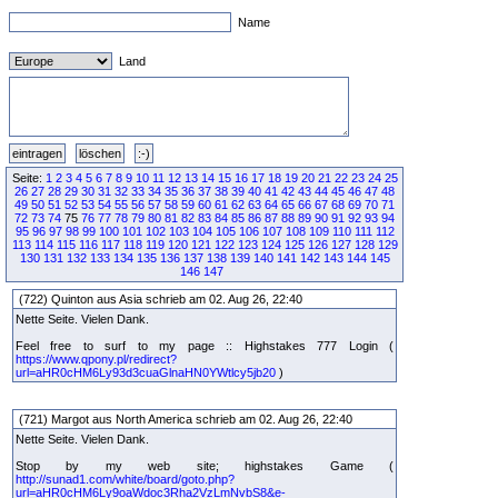
Name
Land
Seite:
1
2
3
4
5
6
7
8
9
10
11
12
13
14
15
16
17
18
19
20
21
22
23
24
25
26
27
28
29
30
31
32
33
34
35
36
37
38
39
40
41
42
43
44
45
46
47
48
49
50
51
52
53
54
55
56
57
58
59
60
61
62
63
64
65
66
67
68
69
70
71
72
73
74
75
76
77
78
79
80
81
82
83
84
85
86
87
88
89
90
91
92
93
94
95
96
97
98
99
100
101
102
103
104
105
106
107
108
109
110
111
112
113
114
115
116
117
118
119
120
121
122
123
124
125
126
127
128
129
130
131
132
133
134
135
136
137
138
139
140
141
142
143
144
145
146
147
(722) Quinton aus Asia schrieb am 02. Aug 26, 22:40
Nette Seite. Vielen Dank.
Feel free to surf to my page :: Highstakes 777 Login (
https://www.qpony.pl/redirect?
url=aHR0cHM6Ly93d3cuaGlnaHN0YWtlcy5jb20
)
(721) Margot aus North America schrieb am 02. Aug 26, 22:40
Nette Seite. Vielen Dank.
Stop by my web site; highstakes Game (
http://sunad1.com/white/board/goto.php?
url=aHR0cHM6Ly9oaWdoc3Rha2VzLmNvbS8&e-