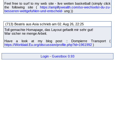
Feel free to surf to my web site - live wetten basketball (simply click
the following site (
https://amplifywealth.com/so-wechselst-du-zu-
besseren-wettgefuhlen-und-entscheid-
ung ))
(713) Beatris aus Asia schrieb am 02. Aug 26, 22:25
Toll gemachte Homapage, das Layout gefaellt mir sehr gut!
War sicher ne menge Arbeit.
Have a look at my blog post :: Dompierre Transport (
https://Worldaid.Eu.org/discussion/profile.php?id=1961992
)
Login
-
Guestbox 0.93