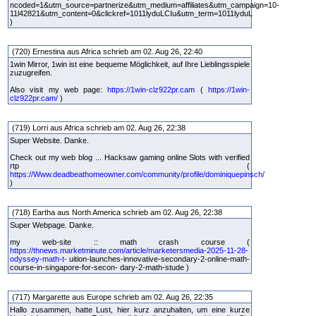
ncoded=1&utm_source=partnerize&utm_medium=affiliates&utm_campaign=10-
11l42821&utm_content=0&clickref=1011lyduLCIu&utm_term=1011lyduL
)
(720) Ernestina aus Africa schrieb am 02. Aug 26, 22:40
1win Mirror, 1win ist eine bequeme Möglichkeit, auf Ihre Lieblingsspiele
zuzugreifen.
Also visit my web page:
https://1win-clz922pr.cam
(
https://1win-
clz922pr.cam/
)
(719) Lorri aus Africa schrieb am 02. Aug 26, 22:38
Super Website. Danke.
Check out my web blog ... Hacksaw gaming online Slots with verified
rtp (
https://Www.deadbeathomeowner.com/community/profile/dominiquepinsch/
)
(718) Eartha aus North America schrieb am 02. Aug 26, 22:38
Super Webpage. Danke.
my web-site :: math crash course (
https://thnews.marketminute.com/article/marketersmedia-2025-11-28-
odyssey-math-t-
uition-launches-innovative-secondary-2-online-math-
course-in-singapore-for-secon- dary-2-math-stude )
(717) Margarette aus Europe schrieb am 02. Aug 26, 22:35
Hallo zusammen, hatte Lust, hier kurz anzuhalten, um eine kurze