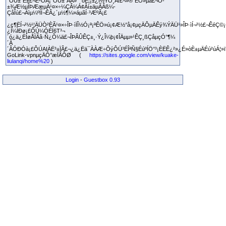
´ÖÜ±¨Ê±£¬Ê¹ÓÃ¡°ÖÜ±¨ÃÀ»¯´óÊ¦¡±¿ì½ÝÖ¸Áî£¬»®´ÊÒ»µã£¬Ô­
±¾Æ½µ­ÎÞÆæµÄ¹¤×÷¼ÇÂ¼Á¢Âí±äµÃÂß¼­
ÇåÎú£¬Áìµ¼ºÍÍ¬ÊÂ¿´µ½¶¼»áµãÍ·³ÆºÃ¡£
¿ç¶ËÍ¬²½¹¦ÄÜÒ²ÈÃ¹¤×÷ÎÞ·ìÏÎ½Ó¡ª¡ªÊÖ»ú¡¢Æ½°å¡¢µçÄÔµÄÊý¾ÝÄÜ¹»ÎÞ·ìÍ¬²½£¬Êé
¿Ì¼ÌÐø¡£ÔÙ¼ÓÉÏ6T³¬
´ó¿ä¿ËÍøÅÌÃâ·Ñ¿Õ¼ä£¬ÎÞÂÛÊÇ±¸·Ý¿Î¼þ¡¢ÎÄµµ»¹ÊÇ¸ßÇåµçÓ°¶¼
´Â
´ÂÓÐÓà¡£ÔÚAIÀË³±ÏÂ£¬¿ä¿Ëä¯ÀÀÆ÷ÕýÔÚ³ÉÎªÑ§ÉúºÍÖ°³¡ÈËÊ¿²»¿É»òÈ±µÄÉú²úÁ¦»ï
GoLink-vpnµçÄÔ°æÏÂÔØ (
https://sites.google.com/view/kuake-
liulanqi/home%20
)
Login
-
Guestbox 0.93