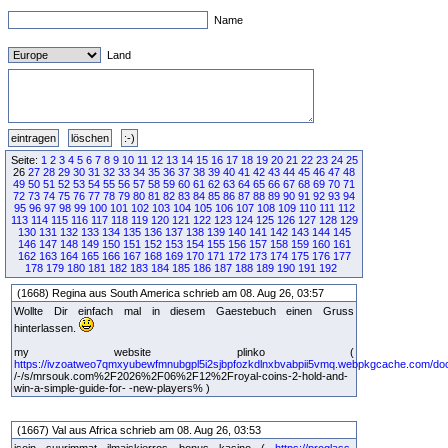
Name
Land
Seite:
1
2
3
4
5
6
7
8
9
10
11
12
13
14
15
16
17
18
19
20
21
22
23
24
25
26
27
28
29
30
31
32
33
34
35
36
37
38
39
40
41
42
43
44
45
46
47
48
49
50
51
52
53
54
55
56
57
58
59
60
61
62
63
64
65
66
67
68
69
70
71
72
73
74
75
76
77
78
79
80
81
82
83
84
85
86
87
88
89
90
91
92
93
94
95
96
97
98
99
100
101
102
103
104
105
106
107
108
109
110
111
112
113
114
115
116
117
118
119
120
121
122
123
124
125
126
127
128
129
130
131
132
133
134
135
136
137
138
139
140
141
142
143
144
145
146
147
148
149
150
151
152
153
154
155
156
157
158
159
160
161
162
163
164
165
166
167
168
169
170
171
172
173
174
175
176
177
178
179
180
181
182
183
184
185
186
187
188
189
190
191
192
(1668) Regina aus South America schrieb am 08. Aug 26, 03:57
Wollte Dir einfach mal in diesem Gaestebuch einen Gruss
hinterlassen.
my website plinko (
https://ivzoatweo7qmxyubewfmnubgpl5i2sjbpfozkdlnxbvabpii5vmq.webpkgcache.com/do
/-/s/mrsouk.com%2F2026%2F06%2F12%2Froyal-coins-2-hold-and-
win-a-simple-guide-for- -new-players% )
(1667) Val aus Africa schrieb am 08. Aug 26, 03:53