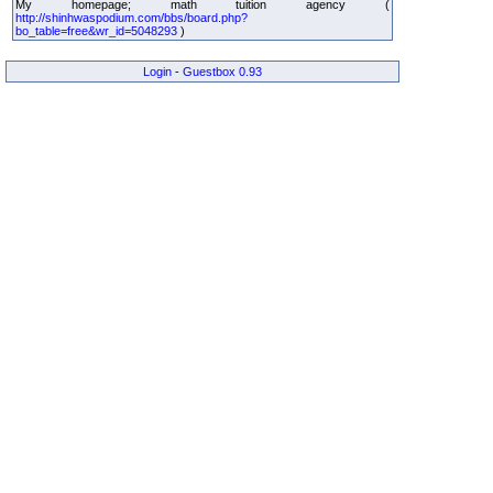
My homepage; math tuition agency (
http://shinhwaspodium.com/bbs/board.php?
bo_table=free&wr_id=5048293
)
Login
-
Guestbox 0.93