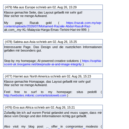
(479) Mia aus Europe schrieb am 02. Aug 26, 15:29
Klasse gemachte Seite, das Layout gefaellt mir sehr gut!
War sicher ne menge Aufwand.
My page; Razak gold (
https://razak.com.my/wp-
content/uploads/2026/07/Mohamed-Razalie-Abdul-Rasull-Raz-
ak.com_.my-KL-Malaysia-Harga-Emas-Terkini-Hari-ini-999. )
(478) Sabina aus Asia schrieb am 02. Aug 26, 15:25
Interessante Page. Das Design und die nuetzlichen Informationen
gefallen mir besonders gut.
Stop by my homepage; AI-powered creative solutions (
https://sophia-
scent-uk.trexgame.net/deepnude-ai-and-image-integrity
)
(477) Harriet aus North America schrieb am 02. Aug 26, 15:23
Klasse gemachte Homapage, das Layout gefaellt mir sehr gut!
War sicher ne menge Aufwand.
Feel free to surf to my homepage: situs pedofil (
http://websites.milonic.com/artistotoweb.com
)
(476) Eva aus Africa schrieb am 02. Aug 26, 15:21
Zufaellig bin ich auf eurem Portal gelandet und muss sagen, dass mir
diese vom Design und den Informationen richtig gut gefaellt.
Also visit my blog post ... offer in compromise modesto (