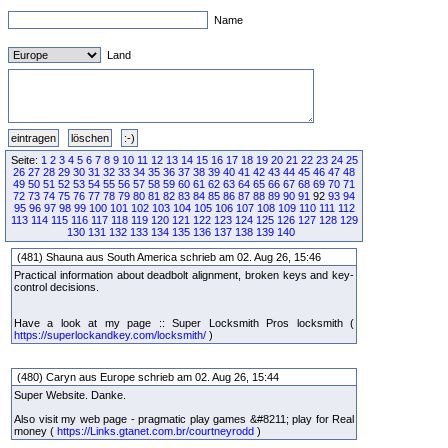
Name
Land
Seite:
1
2
3
4
5
6
7
8
9
10
11
12
13
14
15
16
17
18
19
20
21
22
23
24
25
26
27
28
29
30
31
32
33
34
35
36
37
38
39
40
41
42
43
44
45
46
47
48
49
50
51
52
53
54
55
56
57
58
59
60
61
62
63
64
65
66
67
68
69
70
71
72
73
74
75
76
77
78
79
80
81
82
83
84
85
86
87
88
89
90
91
92
93
94
95
96
97
98
99
100
101
102
103
104
105
106
107
108
109
110
111
112
113
114
115
116
117
118
119
120
121
122
123
124
125
126
127
128
129
130
131
132
133
134
135
136
137
138
139
140
(481) Shauna aus South America schrieb am 02. Aug 26, 15:46
Practical information about deadbolt alignment, broken keys and key-
control decisions.
Have a look at my page :: Super Locksmith Pros locksmith (
https://superlockandkey.com/locksmith/
)
(480) Caryn aus Europe schrieb am 02. Aug 26, 15:44
Super Website. Danke.
Also visit my web page - pragmatic play games &#8211; play for Real
money (
https://Links.gtanet.com.br/courtneyrodd
)