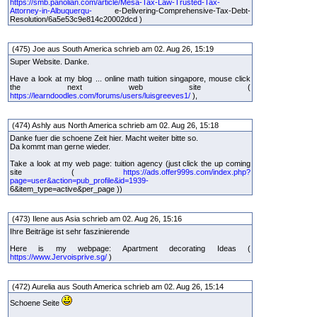
https://smb.panolian.com/article/Mesa-Tax-Law-Trusted-Tax-
Attorney-in-Albuquerqu-
e-Delivering-Comprehensive-Tax-Debt-
Resolution/6a5e53c9e814c20002dcd )
(475) Joe aus South America schrieb am 02. Aug 26, 15:19
Super Website. Danke.
Have a look at my blog ... online math tuition singapore, mouse click
the next web site (
https://learndoodles.com/forums/users/luisgreeves1/
),
(474) Ashly aus North America schrieb am 02. Aug 26, 15:18
Danke fuer die schoene Zeit hier. Macht weiter bitte so.
Da kommt man gerne wieder.
Take a look at my web page: tuition agency (just click the up coming
site (
https://ads.offer999s.com/index.php?
page=user&action=pub_profile&id=1939-
6&item_type=active&per_page ))
(473) Ilene aus Asia schrieb am 02. Aug 26, 15:16
Ihre Beiträge ist sehr faszinierende
Here is my webpage: Apartment decorating Ideas (
https://www.Jervoisprive.sg/
)
(472) Aurelia aus South America schrieb am 02. Aug 26, 15:14
Schoene Seite