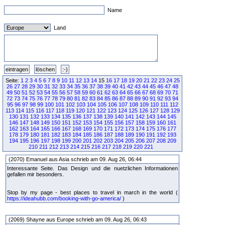
Name
Land
Seite:
1
2
3
4
5
6
7
8
9
10
11
12
13
14
15
16
17
18
19
20
21
22
23
24
25
26
27
28
29
30
31
32
33
34
35
36
37
38
39
40
41
42
43
44
45
46
47
48
49
50
51
52
53
54
55
56
57
58
59
60
61
62
63
64
65
66
67
68
69
70
71
72
73
74
75
76
77
78
79
80
81
82
83
84
85
86
87
88
89
90
91
92
93
94
95
96
97
98
99
100
101
102
103
104
105
106
107
108
109
110
111
112
113
114
115
116
117
118
119
120
121
122
123
124
125
126
127
128
129
130
131
132
133
134
135
136
137
138
139
140
141
142
143
144
145
146
147
148
149
150
151
152
153
154
155
156
157
158
159
160
161
162
163
164
165
166
167
168
169
170
171
172
173
174
175
176
177
178
179
180
181
182
183
184
185
186
187
188
189
190
191
192
193
194
195
196
197
198
199
200
201
202
203
204
205
206
207
208
209
210
211
212
213
214
215
216
217
218
219
220
221
(2070) Emanuel aus Asia schrieb am 09. Aug 26, 06:44
Interessante Seite. Das Design und die nuetzlichen Informationen
gefallen mir besonders.
Stop by my page - best places to travel in march in the world (
https://ideahubb.com/booking-with-go-america/
)
(2069) Shayne aus Europe schrieb am 09. Aug 26, 06:43