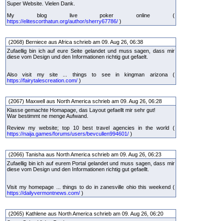
Super Website. Vielen Dank.
My blog live poker online (
https://elitescorthatun.org/author/sherry67786/
)
(2068) Berniece aus Africa schrieb am 09. Aug 26, 06:38
Zufaellig bin ich auf eure Seite gelandet und muss sagen, dass mir
diese vom Design und den Informationen richtig gut gefaelt.
Also visit my site ... things to see in kingman arizona (
https://fairytalescreation.com/
)
(2067) Maxwell aus North America schrieb am 09. Aug 26, 06:28
Klasse gemachte Homapage, das Layout gefaellt mir sehr gut!
War bestimmt ne menge Aufwand.
Review my website; top 10 best travel agencies in the world (
https://naija.games/forums/users/bevcullen994601/
)
(2066) Tanisha aus North America schrieb am 09. Aug 26, 06:23
Zufaellig bin ich auf eurem Portal gelandet und muss sagen, dass mir
diese vom Design und den Informationen richtig gut gefaellt.
Visit my homepage ... things to do in zanesville ohio this weekend (
https://dailyvermontnews.com/
)
(2065) Kathlene aus North America schrieb am 09. Aug 26, 06:20