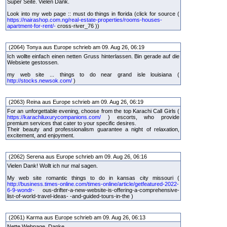
Super Seite. Vielen Dank.
Look into my web page :: must do things in florida (click for source (
https://nairashop.com.ng/real-estate-properties/rooms-houses-
apartment-for-rent/-
cross-river_76 ))
(2064) Tonya aus Europe schrieb am 09. Aug 26, 06:19
Ich wollte einfach einen netten Gruss hinterlassen. Bin gerade auf die
Websiete gestossen.
my web site ... things to do near grand isle louisiana (
http://stocks.newsok.com/
)
(2063) Reina aus Europe schrieb am 09. Aug 26, 06:19
For an unforgettable evening, choose from the top Karachi Call Girls (
https://karachiluxurycompanions.com/
) escorts, who provide
premium services that cater to your specific desires.
Their beauty and professionalism guarantee a night of relaxation,
excitement, and enjoyment.
(2062) Serena aus Europe schrieb am 09. Aug 26, 06:16
Vielen Dank! Wollt ich nur mal sagen.
My web site romantic things to do in kansas city missouri (
http://business.times-online.com/times-online/article/getfeatured-2022-
6-9-wondr-
ous-drifter-a-new-website-is-offering-a-comprehensive-
list-of-world-travel-ideas- -and-guided-tours-in-the )
(2061) Karma aus Europe schrieb am 09. Aug 26, 06:13
Nette Webpage. Danke.