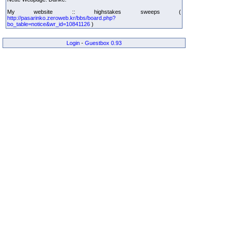
My website :: highstakes sweeps (
http://pasarinko.zeroweb.kr/bbs/board.php?
bo_table=notice&wr_id=10841126
)
Login
-
Guestbox 0.93