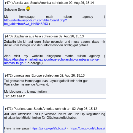
(474) Aurelia aus South America schrieb am 02. Aug 26, 15:14
Schoene Seite
My homepage; math tuition agency (
http://shinhwaspodium.com/bbs/board.php?
bo_table=free&wr_id=5048293
)
(473) Stephania aus Asia schrieb am 02. Aug 26, 15:13
Zufaellig bin ich auf eure Seite gelandet und muss sagen, dass mir
diese vom Design und den Informationen richtig gut gefaelt.
Also visit my website singapore maths tuition agency (
https://fairsharemarketing.ca/college-scholarship-grant-grants-for-
mamas-to-go-t-
o-college )
(472) Lynette aus Europe schrieb am 02. Aug 26, 15:13
Toll gemachte Homapage, das Layout gefaellt mir sehr gut!
War sicher ne menge Aufwand.
My blog post ... ib math tuition
196.243.240.7
(471) Pearlene aus South America schrieb am 02. Aug 26, 15:12
Auf der offiziellen Pin-Up-Website bietet die Pin-Up-Registrierung
einzigartige Möglichkeiten für Glücksspielliebhaber.
Here is my page
https://pinup-qnl95.buzz/
(
https://pinup-qnl95.buzz/
)