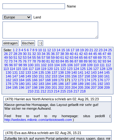
Name
Land
Seite:
1
2
3
4
5
6
7
8
9
10
11
12
13
14
15
16
17
18
19
20
21
22
23
24
25
26
27
28
29
30
31
32
33
34
35
36
37
38
39
40
41
42
43
44
45
46
47
48
49
50
51
52
53
54
55
56
57
58
59
60
61
62
63
64
65
66
67
68
69
70
71
72
73
74
75
76
77
78
79
80
81
82
83
84
85
86
87
88
89
90
91
92
93
94
95
96
97
98
99
100
101
102
103
104
105
106
107
108
109
110
111
112
113
114
115
116
117
118
119
120
121
122
123
124
125
126
127
128
129
130
131
132
133
134
135
136
137
138
139
140
141
142
143
144
145
146
147
148
149
150
151
152
153
154
155
156
157
158
159
160
161
162
163
164
165
166
167
168
169
170
171
172
173
174
175
176
177
178
179
180
181
182
183
184
185
186
187
188
189
190
191
192
193
194
195
196
197
198
199
200
201
202
203
204
205
206
207
208
209
210
211
212
213
214
215
216
217
218
(479) Harriet aus North America schrieb am 02. Aug 26, 15:23
Klasse gemachte Homapage, das Layout gefaellt mir sehr gut!
War sicher ne menge Aufwand.
Feel free to surf to my homepage: situs pedofil (
http://websites.milonic.com/artistotoweb.com
)
(478) Eva aus Africa schrieb am 02. Aug 26, 15:21
Zufaellig bin ich auf eurem Portal gelandet und muss sagen, dass mir