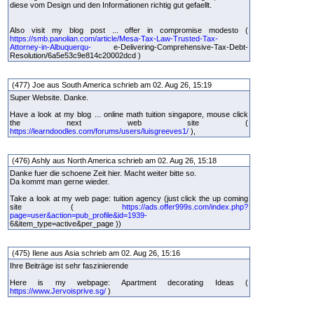
diese vom Design und den Informationen richtig gut gefaellt.
Also visit my blog post ... offer in compromise modesto (
https://smb.panolian.com/article/Mesa-Tax-Law-Trusted-Tax-
Attorney-in-Albuquerqu-
e-Delivering-Comprehensive-Tax-Debt-
Resolution/6a5e53c9e814c20002dcd )
(477) Joe aus South America schrieb am 02. Aug 26, 15:19
Super Website. Danke.
Have a look at my blog ... online math tuition singapore, mouse click
the next web site (
https://learndoodles.com/forums/users/luisgreeves1/
),
(476) Ashly aus North America schrieb am 02. Aug 26, 15:18
Danke fuer die schoene Zeit hier. Macht weiter bitte so.
Da kommt man gerne wieder.
Take a look at my web page: tuition agency (just click the up coming
site (
https://ads.offer999s.com/index.php?
page=user&action=pub_profile&id=1939-
6&item_type=active&per_page ))
(475) Ilene aus Asia schrieb am 02. Aug 26, 15:16
Ihre Beiträge ist sehr faszinierende
Here is my webpage: Apartment decorating Ideas (
https://www.Jervoisprive.sg/
)