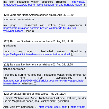
my site; basketball wetten doppeltes Ergebnis (
http://Elbau-
tk.de/2026/07/22/die-besten-wettstrategien-fur-das-hartplatz-saison
)
(23) Veola aus North America schrieb am 01. Aug 26, 11:30
sportwetten neue anbieter
my page :: basketball wm wetten (their explanation (
https://emrssurajgaon.com/die-besten-wettmarkte-fur-die-fivb-
volleyball-nations--
leag ))
(22) Aliza aus South America schrieb am 01. Aug 26, 11:30
gratiswette
Here is my page ... basketball wetten, milkpark.in (
https://milkpark.in/die-rolle-von-social-media-im-handball/
),
(21) Tami aus North America schrieb am 01. Aug 26, 11:28
tippen sportwetten
Feel free to surf to my blog post; basketball wetten online (check out
this one from acbauprofi.de (
http://acbauprofi.de/2026/07/22/erfolgsgeschichten-im-wettgeschaft-
lernen-sie-vo-
n-den-best ))
(20) Loren aus Europe schrieb am 01. Aug 26, 11:24
Offizielle Website von Riobet, Riobet offiziell ist eine Plattform, auf der
Sie die Möglichkeit haben, das Glücksspiel zu genießen.
Also visit my homepage ...
https://riobet-oec87.top/
(
https://riobet-