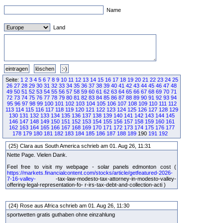
Name
Land
Seite:
1
2
3
4
5
6
7
8
9
10
11
12
13
14
15
16
17
18
19
20
21
22
23
24
25
26
27
28
29
30
31
32
33
34
35
36
37
38
39
40
41
42
43
44
45
46
47
48
49
50
51
52
53
54
55
56
57
58
59
60
61
62
63
64
65
66
67
68
69
70
71
72
73
74
75
76
77
78
79
80
81
82
83
84
85
86
87
88
89
90
91
92
93
94
95
96
97
98
99
100
101
102
103
104
105
106
107
108
109
110
111
112
113
114
115
116
117
118
119
120
121
122
123
124
125
126
127
128
129
130
131
132
133
134
135
136
137
138
139
140
141
142
143
144
145
146
147
148
149
150
151
152
153
154
155
156
157
158
159
160
161
162
163
164
165
166
167
168
169
170
171
172
173
174
175
176
177
178
179
180
181
182
183
184
185
186
187
188
189
190
191
192
(25) Clara aus South America schrieb am 01. Aug 26, 11:31
Nette Page. Vielen Dank.
Feel free to visit my webpage - solar panels edmonton cost (
https://markets.financialcontent.com/stocks/article/getfeatured-2026-
7-16-valley-
-tax-law-modesto-tax-attorney-in-modesto-valley-
offering-legal-representation-fo- r-irs-tax-debt-and-collection-acti )
(24) Rose aus Africa schrieb am 01. Aug 26, 11:30
sportwetten gratis guthaben ohne einzahlung