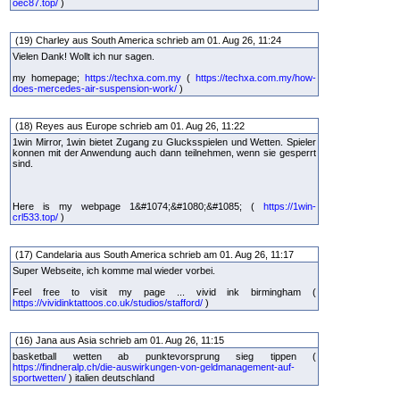
oec87.top/
)
(19) Charley aus South America schrieb am 01. Aug 26, 11:24
Vielen Dank! Wollt ich nur sagen.
my homepage;
https://techxa.com.my
(
https://techxa.com.my/how-
does-mercedes-air-suspension-work/
)
(18) Reyes aus Europe schrieb am 01. Aug 26, 11:22
1win Mirror, 1win bietet Zugang zu Glucksspielen und Wetten. Spieler
konnen mit der Anwendung auch dann teilnehmen, wenn sie gesperrt
sind.
Here is my webpage 1&#1074;&#1080;&#1085; (
https://1win-
crl533.top/
)
(17) Candelaria aus South America schrieb am 01. Aug 26, 11:17
Super Webseite, ich komme mal wieder vorbei.
Feel free to visit my page ... vivid ink birmingham (
https://vividinktattoos.co.uk/studios/stafford/
)
(16) Jana aus Asia schrieb am 01. Aug 26, 11:15
basketball wetten ab punktevorsprung sieg tippen (
https://findneralp.ch/die-auswirkungen-von-geldmanagement-auf-
sportwetten/
) italien deutschland