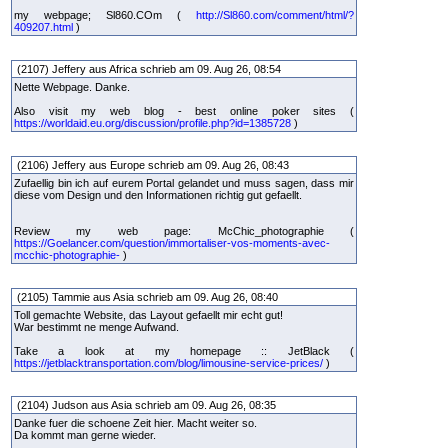
my webpage; Sl860.COm (
http://Sl860.com/comment/html/?
409207.html
)
(2107) Jeffery aus Africa schrieb am 09. Aug 26, 08:54
Nette Webpage. Danke.
Also visit my web blog - best online poker sites (
https://worldaid.eu.org/discussion/profile.php?id=1385728
)
(2106) Jeffery aus Europe schrieb am 09. Aug 26, 08:43
Zufaellig bin ich auf eurem Portal gelandet und muss sagen, dass mir
diese vom Design und den Informationen richtig gut gefaellt.
Review my web page: McChic_photographie (
https://Goelancer.com/question/immortaliser-vos-moments-avec-
mcchic-photographie-
)
(2105) Tammie aus Asia schrieb am 09. Aug 26, 08:40
Toll gemachte Website, das Layout gefaellt mir echt gut!
War bestimmt ne menge Aufwand.
Take a look at my homepage :: JetBlack (
https://jetblacktransportation.com/blog/limousine-service-prices/
)
(2104) Judson aus Asia schrieb am 09. Aug 26, 08:35
Danke fuer die schoene Zeit hier. Macht weiter so.
Da kommt man gerne wieder.