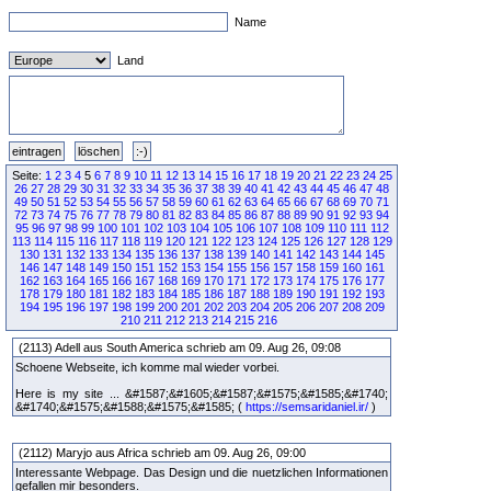
Name
Land
Seite:
1
2
3
4
5
6
7
8
9
10
11
12
13
14
15
16
17
18
19
20
21
22
23
24
25
26
27
28
29
30
31
32
33
34
35
36
37
38
39
40
41
42
43
44
45
46
47
48
49
50
51
52
53
54
55
56
57
58
59
60
61
62
63
64
65
66
67
68
69
70
71
72
73
74
75
76
77
78
79
80
81
82
83
84
85
86
87
88
89
90
91
92
93
94
95
96
97
98
99
100
101
102
103
104
105
106
107
108
109
110
111
112
113
114
115
116
117
118
119
120
121
122
123
124
125
126
127
128
129
130
131
132
133
134
135
136
137
138
139
140
141
142
143
144
145
146
147
148
149
150
151
152
153
154
155
156
157
158
159
160
161
162
163
164
165
166
167
168
169
170
171
172
173
174
175
176
177
178
179
180
181
182
183
184
185
186
187
188
189
190
191
192
193
194
195
196
197
198
199
200
201
202
203
204
205
206
207
208
209
210
211
212
213
214
215
216
(2113) Adell aus South America schrieb am 09. Aug 26, 09:08
Schoene Webseite, ich komme mal wieder vorbei.
Here is my site ... &#1587;&#1605;&#1587;&#1575;&#1585;&#1740;
&#1740;&#1575;&#1588;&#1575;&#1585; (
https://semsaridaniel.ir/
)
(2112) Maryjo aus Africa schrieb am 09. Aug 26, 09:00
Interessante Webpage. Das Design und die nuetzlichen Informationen
gefallen mir besonders.