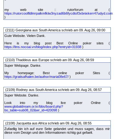
my web site :: rutorforum at (
https://rutorcoolfldlmrpalkmfklw3nyzad6b6fycdtof3xbnixkerr47udyd.com
)
(2111) Georgiana aus South America schrieb am 09. Aug 26, 09:00
Gute Website. Vielen Dank.
Here is my blog post Best Online poker sites (
https://lms.nocoai.vn/blog/index.php?entryid=31938
)
(2110) Thaddeus aus Europe schrieb am 09. Aug 26, 08:59
Super Webpage. Danke.
My homepage: Best online poker Sites (
https://gratisafhalen.be/author/maria08e67/
)
(2109) Rodney aus South America schrieb am 09. Aug 26, 08:57
Super Website. Danke.
Look into my blog live poker Online (
www.globaldream.or.kr/bbs/board.php?
bo_table=sub08_02&wr_id=420098
)
(2108) Jacquetta aus Africa schrieb am 09. Aug 26, 08:55
Zufaellig bin ich auf eure Seite gelandet und muss sagen, dass mir
diese vom Design und den Informationen richtig gut gefaelt.