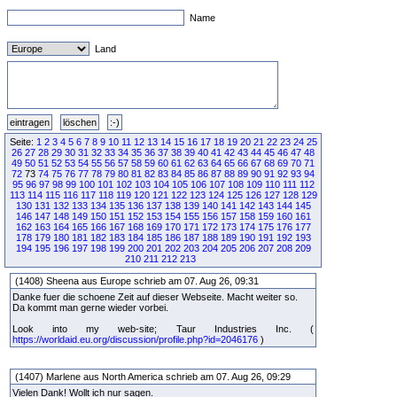
Name
Land
Seite:
1
2
3
4
5
6
7
8
9
10
11
12
13
14
15
16
17
18
19
20
21
22
23
24
25
26
27
28
29
30
31
32
33
34
35
36
37
38
39
40
41
42
43
44
45
46
47
48
49
50
51
52
53
54
55
56
57
58
59
60
61
62
63
64
65
66
67
68
69
70
71
72
73
74
75
76
77
78
79
80
81
82
83
84
85
86
87
88
89
90
91
92
93
94
95
96
97
98
99
100
101
102
103
104
105
106
107
108
109
110
111
112
113
114
115
116
117
118
119
120
121
122
123
124
125
126
127
128
129
130
131
132
133
134
135
136
137
138
139
140
141
142
143
144
145
146
147
148
149
150
151
152
153
154
155
156
157
158
159
160
161
162
163
164
165
166
167
168
169
170
171
172
173
174
175
176
177
178
179
180
181
182
183
184
185
186
187
188
189
190
191
192
193
194
195
196
197
198
199
200
201
202
203
204
205
206
207
208
209
210
211
212
213
(1408) Sheena aus Europe schrieb am 07. Aug 26, 09:31
Danke fuer die schoene Zeit auf dieser Webseite. Macht weiter so.
Da kommt man gerne wieder vorbei.
Look into my web-site; Taur Industries Inc. (
https://worldaid.eu.org/discussion/profile.php?id=2046176
)
(1407) Marlene aus North America schrieb am 07. Aug 26, 09:29
Vielen Dank! Wollt ich nur sagen.