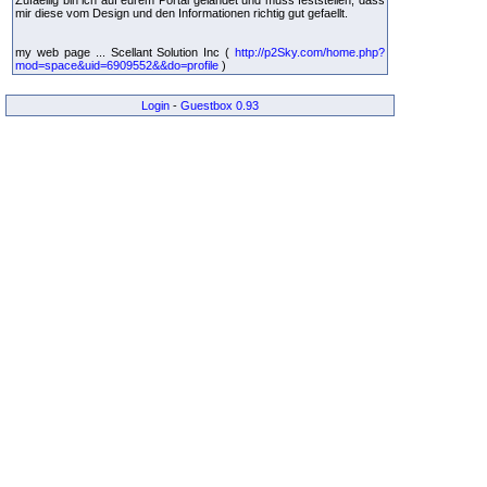
Zufaellig bin ich auf eurem Portal gelandet und muss feststellen, dass
mir diese vom Design und den Informationen richtig gut gefaellt.
my web page ... Scellant Solution Inc (
http://p2Sky.com/home.php?
mod=space&uid=6909552&&do=profile
)
Login
-
Guestbox 0.93