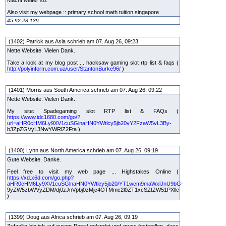
Macht weiter so.
Also visit my webpage :: primary school math tuition singapore
45.92.28.139
(1402) Patrick aus Asia schrieb am 07. Aug 26, 09:23
Nette Website. Vielen Dank.
Take a look at my blog post ... hacksaw gaming slot rtp list & faqs (
http://polyinform.com.ua/user/StantonBurke96/
)
(1401) Morris aus South America schrieb am 07. Aug 26, 09:22
Nette Website. Vielen Dank.
My site: Spadegaming slot RTP list & FAQs (
https://www.idc1680.com/go/?
url=aHR0cHM6Ly9XV1cuSGlnaHN0YWtlcy5jb20vY2FzaW5vL3By-
b3ZpZGVyL3NwYWRlZ2Fta )
(1400) Lynn aus North America schrieb am 07. Aug 26, 09:19
Gute Website. Danke.
Feel free to visit my web page ... Highstakes Online (
https://xd.x6d.com/go.php?
aHR0cHM6Ly9XV1cuSGlnaHN0YWtlcy5jb20/YT1wcm9maWxlJnU9bG-
9yZW5zbWVyZDM/dj0zJnVpbj0zMjc4OTMmc2l0ZT1xcSZtZW51PXllc
)
(1399) Doug aus Africa schrieb am 07. Aug 26, 09:19