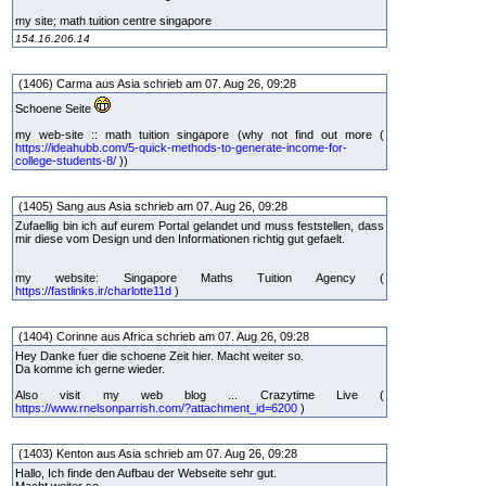
my site; math tuition centre singapore
154.16.206.14
(1406) Carma aus Asia schrieb am 07. Aug 26, 09:28
Schoene Seite
my web-site :: math tuition singapore (why not find out more (
https://ideahubb.com/5-quick-methods-to-generate-income-for-
college-students-8/
))
(1405) Sang aus Asia schrieb am 07. Aug 26, 09:28
Zufaellig bin ich auf eurem Portal gelandet und muss feststellen, dass
mir diese vom Design und den Informationen richtig gut gefaelt.
my website: Singapore Maths Tuition Agency (
https://fastlinks.ir/charlotte11d
)
(1404) Corinne aus Africa schrieb am 07. Aug 26, 09:28
Hey Danke fuer die schoene Zeit hier. Macht weiter so.
Da komme ich gerne wieder.
Also visit my web blog ... Crazytime Live (
https://www.rnelsonparrish.com/?attachment_id=6200
)
(1403) Kenton aus Asia schrieb am 07. Aug 26, 09:28
Hallo, Ich finde den Aufbau der Webseite sehr gut.