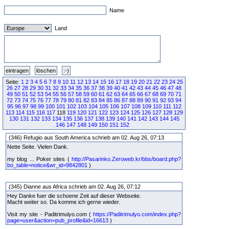
Name
Land
Seite:
1
2
3
4
5
6
7
8
9
10
11
12
13
14
15
16
17
18
19
20
21
22
23
24
25
26
27
28
29
30
31
32
33
34
35
36
37
38
39
40
41
42
43
44
45
46
47
48
49
50
51
52
53
54
55
56
57
58
59
60
61
62
63
64
65
66
67
68
69
70
71
72
73
74
75
76
77
78
79
80
81
82
83
84
85
86
87
88
89
90
91
92
93
94
95
96
97
98
99
100
101
102
103
104
105
106
107
108
109
110
111
112
113
114
115
116
117
118
119
120
121
122
123
124
125
126
127
128
129
130
131
132
133
134
135
136
137
138
139
140
141
142
143
144
145
146
147
148
149
150
151
152
(346) Refugio aus South America schrieb am 02. Aug 26, 07:13
Nette Seite. Vielen Dank.
my blog ... Poker sites (
http://Pasarinko.Zeroweb.kr/bbs/board.php?
bo_table=notice&wr_id=9842801
)
(345) Dianne aus Africa schrieb am 02. Aug 26, 07:12
Hey Danke fuer die schoene Zeit auf dieser Webseite.
Macht weiter so. Da komme ich gerne wieder.
Visit my site - Paditrimulyo.com (
https://Paditrimulyo.com/index.php?
page=user&action=pub_profile&id=16613
)