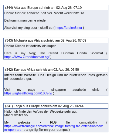
(344) Aida aus Europe schrieb am 02. Aug 26, 07:10
Danke fuer die schoene Zeit hier. Macht weiter bitte so.
Da kommt man gerne wieder.
Also visit my blog post - slon5 cc (
https://a-slon6.net
)
(343) Michaela aus Africa schrieb am 02. Aug 26, 07:09
Danke Dieses ist definitiv ein super
Here is my blog; The Grand Dunman Condo Showflat (
https://Www.Granddunman.sg/
)
(342) Kay aus Africa schrieb am 02. Aug 26, 06:59
Interessante Website. Das Design und die nuetzlichen Infos gefallen
mir besonders gut.
Visit my page ... singapore aesthetic clinic (
https://sghealthblog.com/1089-2/
)
(341) Tanja aus Europe schrieb am 02. Aug 26, 06:44
Hallo, Ich finde den Aufbau der Webseite sehr gut.
Macht weiter so.
My web-site - FLG file compatibility (
https://www.filemagic.com/en/disk-image-files/flg-file-extension/how-
to-open-a-s-
trange-flg-file-on-your-comput )