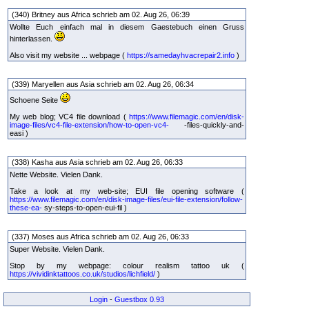
(340) Britney aus Africa schrieb am 02. Aug 26, 06:39
Wollte Euch einfach mal in diesem Gaestebuch einen Gruss
hinterlassen.
Also visit my website ... webpage (
https://samedayhvacrepair2.info
)
(339) Maryellen aus Asia schrieb am 02. Aug 26, 06:34
Schoene Seite
My web blog; VC4 file download (
https://www.filemagic.com/en/disk-
image-files/vc4-file-extension/how-to-open-vc4-
-files-quickly-and-
easi )
(338) Kasha aus Asia schrieb am 02. Aug 26, 06:33
Nette Website. Vielen Dank.
Take a look at my web-site; EUI file opening software (
https://www.filemagic.com/en/disk-image-files/eui-file-extension/follow-
these-ea-
sy-steps-to-open-eui-fil )
(337) Moses aus Africa schrieb am 02. Aug 26, 06:33
Super Website. Vielen Dank.
Stop by my webpage: colour realism tattoo uk (
https://vividinktattoos.co.uk/studios/lichfield/
)
Login
-
Guestbox 0.93